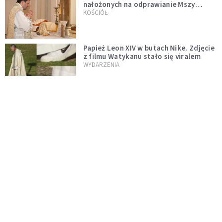
nałożonych na odprawianie Mszy
trydenckiej. „Traditionis custodes”
KOŚCIÓŁ
zostaje w mocy
Papież Leon XIV w butach Nike. Zdjęcie
z filmu Watykanu stało się viralem
WYDARZENIA