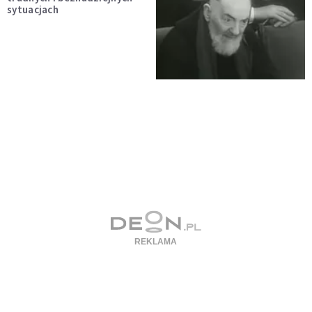
sytuacjach