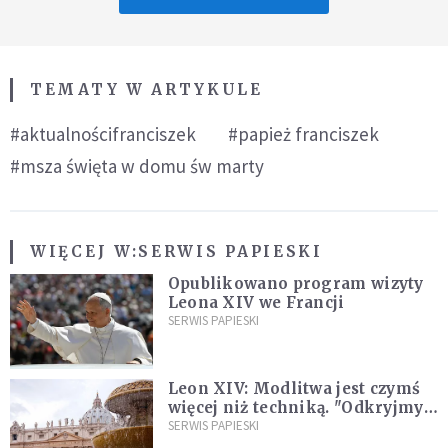
TEMATY W ARTYKULE
#aktualnościfranciszek
#papież franciszek
#msza święta w domu św marty
WIĘCEJ W:
SERWIS PAPIESKI
Opublikowano program wizyty
Leona XIV we Francji
SERWIS PAPIESKI
Leon XIV: Modlitwa jest czymś
więcej niż techniką. "Odkryjmy
ją na nowo"
SERWIS PAPIESKI