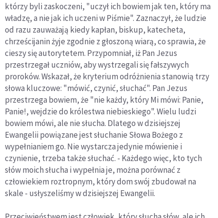
którzy byli zaskoczeni, "uczył ich bowiem jak ten, który ma
władzę, a nie jak ich uczeni w Piśmie". Zaznaczył, że ludzie
od razu zauważają kiedy kapłan, biskup, katecheta,
chrześcijanin żyje zgodnie z głoszoną wiarą, co sprawia, że
cieszy się autorytetem. Przypomniał, iż Pan Jezus
przestrzegał uczniów, aby wystrzegali się fałszywych
proroków. Wskazał, że kryterium odróżnienia stanowią trzy
słowa kluczowe: "mówić, czynić, słuchać". Pan Jezus
przestrzega bowiem, że "nie każdy, który Mi mówi: Panie,
Panie!, wejdzie do królestwa niebieskiego". Wielu ludzi
bowiem mówi, ale nie słucha. Dlatego w dzisiejszej
Ewangelii powiązane jest słuchanie Słowa Bożego z
wypełnianiem go. Nie wystarcza jedynie mówienie i
czynienie, trzeba także słuchać. - Każdego więc, kto tych
słów moich słucha i wypełnia je, można porównać z
człowiekiem roztropnym, który dom swój zbudował na
skale - usłyszeliśmy w dzisiejszej Ewangelii.
Przeciwieństwem jest człowiek, który słucha słów, ale ich