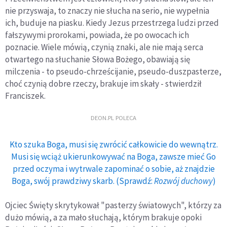
nie przyswaja, to znaczy nie słucha na serio, nie wypełnia
ich, buduje na piasku. Kiedy Jezus przestrzega ludzi przed
fałszywymi prorokami, powiada, że po owocach ich
poznacie. Wiele mówią, czynią znaki, ale nie mają serca
otwartego na słuchanie Słowa Bożego, obawiają się
milczenia - to pseudo-chrześcijanie, pseudo-duszpasterze,
choć czynią dobre rzeczy, brakuje im skały - stwierdził
Franciszek.
DEON.PL POLECA
Kto szuka Boga, musi się zwrócić całkowicie do wewnątrz.
Musi się wciąż ukierunkowywać na Boga, zawsze mieć Go
przed oczyma i wytrwale zapominać o sobie, aż znajdzie
Boga, swój prawdziwy skarb. (Sprawdź:
Rozwój duchowy
)
Ojciec Święty skrytykował "pasterzy światowych", którzy za
dużo mówią, a za mało słuchają, którym brakuje opoki