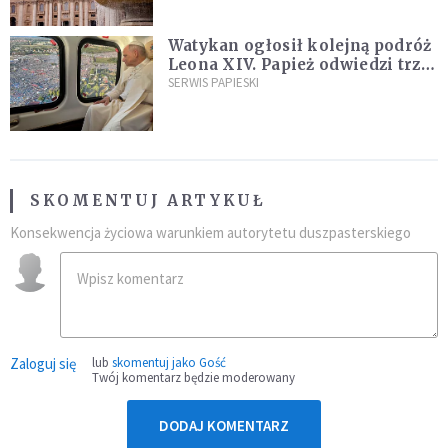
Watykan ogłosił kolejną podróż
Leona XIV. Papież odwiedzi trzy
kraje Ameryki Południowej
SERWIS PAPIESKI
SKOMENTUJ ARTYKUŁ
Konsekwencja życiowa warunkiem autorytetu duszpasterskiego
Zaloguj się
lub
skomentuj jako Gość
Twój komentarz będzie moderowany
DODAJ KOMENTARZ