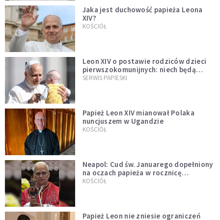
Jaka jest duchowość papieża Leona
XIV?
KOŚCIÓŁ
Leon XIV o postawie rodziców dzieci
pierwszokomunijnych: niech będą
przykładem
SERWIS PAPIESKI
Papież Leon XIV mianował Polaka
nuncjuszem w Ugandzie
KOŚCIÓŁ
Neapol: Cud św. Januarego dopełniony
na oczach papieża w rocznicę
pontyfikatu!
KOŚCIÓŁ
Papież Leon nie zniesie ograniczeń