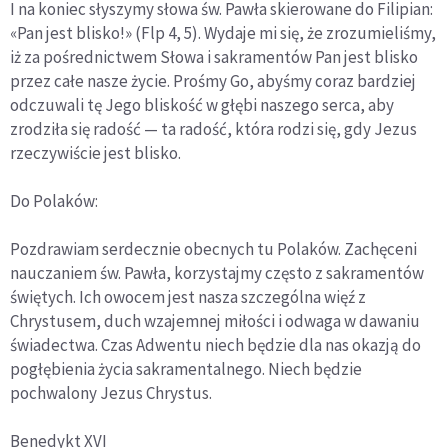
I na koniec słyszymy słowa św. Pawła skierowane do Filipian:
«Pan jest blisko!» (Flp 4, 5). Wydaje mi się, że zrozumieliśmy,
iż za pośrednictwem Słowa i sakramentów Pan jest blisko
przez całe nasze życie. Prośmy Go, abyśmy coraz bardziej
odczuwali tę Jego bliskość w głębi naszego serca, aby
zrodziła się radość — ta radość, która rodzi się, gdy Jezus
rzeczywiście jest blisko.
Do Polaków:
Pozdrawiam serdecznie obecnych tu Polaków. Zachęceni
nauczaniem św. Pawła, korzystajmy często z sakramentów
świętych. Ich owocem jest nasza szczególna więź z
Chrystusem, duch wzajemnej miłości i odwaga w dawaniu
świadectwa. Czas Adwentu niech będzie dla nas okazją do
pogłębienia życia sakramentalnego. Niech będzie
pochwalony Jezus Chrystus.
Benedykt XVI