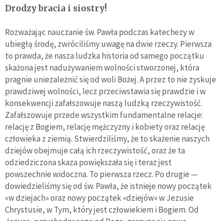
Drodzy bracia i siostry!
Rozważając nauczanie św. Pawła podczas katechezy w
ubiegłą środę, zwróciliśmy uwagę na dwie rzeczy. Pierwsza
to prawda, że nasza ludzka historia od samego początku
skażona jest nadużywaniem wolności stworzonej, która
pragnie uniezależnić się od woli Bożej. A przez to nie zyskuje
prawdziwej wolności, lecz przeciwstawia się prawdzie i w
konsekwencji zafałszowuje naszą ludzką rzeczywistość.
Zafałszowuje przede wszystkim fundamentalne relacje:
relację z Bogiem, relację mężczyzny i kobiety oraz relację
człowieka z ziemią. Stwierdziliśmy, że to skażenie naszych
dziejów obejmuje całą ich rzeczywistość, oraz że ta
odziedziczona skaza powiększała się i teraz jest
powszechnie widoczna. To pierwsza rzecz. Po drugie —
dowiedzieliśmy się od św. Pawła, że istnieje nowy początek
«w dziejach» oraz nowy początek «dziejów» w Jezusie
Chrystusie, w Tym, który jest człowiekiem i Bogiem. Od