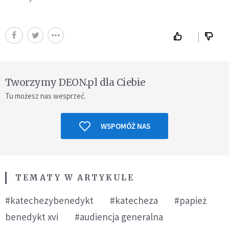
Tworzymy DEON.pl dla Ciebie
Tu możesz nas wesprzeć.
WSPOMÓŻ NAS
TEMATY W ARTYKULE
#katechezybenedykt
#katecheza
#papież
benedykt xvi
#audiencja generalna