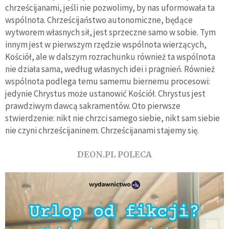
chrześcijanami, jeśli nie pozwolimy, by nas uformowała ta
wspólnota. Chrześcijaństwo autonomiczne, będące
wytworem własnych sił, jest sprzeczne samo w sobie. Tym
innym jest w pierwszym rzędzie wspólnota wierzących,
Kościół, ale w dalszym rozrachunku również ta wspólnota
nie działa sama, według własnych idei i pragnień. Również
wspólnota podlega temu samemu biernemu procesowi:
jedynie Chrystus może ustanowić Kościół. Chrystus jest
prawdziwym dawcą sakramentów. Oto pierwsze
stwierdzenie: nikt nie chrzci samego siebie, nikt sam siebie
nie czyni chrześcijaninem. Chrześcijanami stajemy się.
DEON.PL POLECA