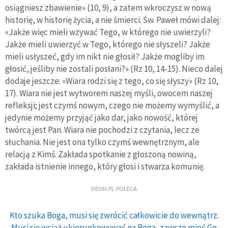
osiągniesz zbawienie» (10, 9), a zatem wkroczysz w nową
historię, w historię życia, a nie śmierci. Św. Paweł mówi dalej:
«Jakże więc mieli wzywać Tego, w którego nie uwierzyli?
Jakże mieli uwierzyć w Tego, którego nie słyszeli? Jakże
mieli usłyszeć, gdy im nikt nie głosił? Jakże mogliby im
głosić, jeśliby nie zostali posłani?» (Rz 10, 14-15). Nieco dalej
dodaje jeszcze: «Wiara rodzi się z tego, co się słyszy» (Rz 10,
17). Wiara nie jest wytworem naszej myśli, owocem naszej
refleksji; jest czymś nowym, czego nie możemy wymyślić, a
jedynie możemy przyjąć jako dar, jako nowość, której
twórcą jest Pan. Wiara nie pochodzi z czytania, lecz ze
słuchania. Nie jest ona tylko czymś wewnętrznym, ale
relacją z Kimś. Zakłada spotkanie z głoszoną nowiną,
zakłada istnienie innego, który głosi i stwarza komunię.
DEON.PL POLECA
Kto szuka Boga, musi się zwrócić całkowicie do wewnątrz.
Musi się wciąż ukierunkowywać na Boga, zawsze mieć Go