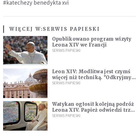
#katechezy benedykta xvi
WIĘCEJ W:
SERWIS PAPIESKI
Opublikowano program wizyty
Leona XIV we Francji
SERWIS PAPIESKI
Leon XIV: Modlitwa jest czymś
więcej niż techniką. "Odkryjmy
ją na nowo"
SERWIS PAPIESKI
Watykan ogłosił kolejną podróż
Leona XIV. Papież odwiedzi trzy
kraje Ameryki Południowej
SERWIS PAPIESKI