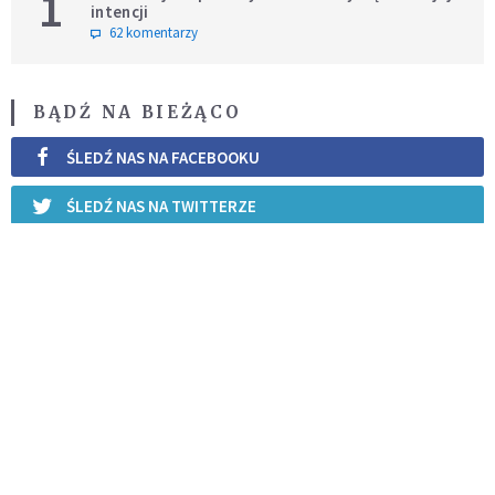
1
intencji
62 komentarzy
BĄDŹ NA BIEŻĄCO
ŚLEDŹ NAS NA FACEBOOKU
ŚLEDŹ NAS NA TWITTERZE
ŚLEDŹ NAS NA INSTAGRAMIE
REKOMENDOWANE DLA CIEBIE /
POLECANE ARTYKUŁY
To będzie "akt schizmatyczny". Papież
apeluje do lefebrystów
KOŚCIÓŁ