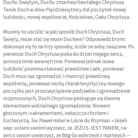
Duchu Świętym, Duchu zmartwychwstałego Chrystusa.
Tenże Duch w dniu Pięćdziesiątnicy dał początek nowej
ludzkości, nowej wspólnocie, Kościołowi, Ciału Chrystusa.
Musimy to uściślić: w jaki sposób Duch Chrystusa, Duch
Święty, może stać się moim Duchem? Odpowiedź brzmi:
dokonuje się to na trzy sposoby, ściśle ze sobą związane. Po
pierwsze: Duch Chrystusa puka do drzwi mojego serca,
porusza mnie wewnętrznie. Ponieważ jednak nowa
ludzkość powinna stanowić prawdziwe ciało, ponieważ
Duch musi nas zgromadzić i stworzyć prawdziwą
wspólnotę, ponieważ cechą charakterystyczną nowego
początku jest przezwyciężenie podziałów i zgromadzenie
rozproszonych, Duch Chrystusa posługuje się dwoma
elementami widzialnego zgromadzenia: Słowem
głoszonym i sakramentami, zwłaszcza chrztem i
Eucharystią. Św. Paweł mówi w Liście do Rzymian: «Jeżeli
więc ustami swoimi wyznasz, że JEZUS JEST PANEM, i w
sercu swoim uwierzysz, że Bóg Go wskrzesił z martwych —