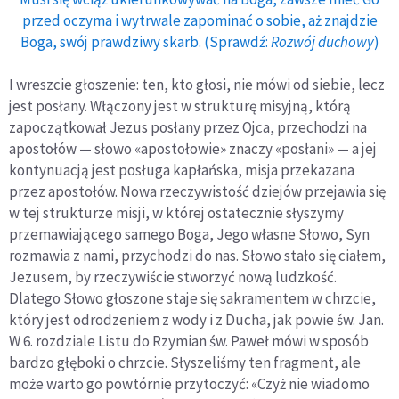
przed oczyma i wytrwale zapominać o sobie, aż znajdzie
Boga, swój prawdziwy skarb. (Sprawdź:
Rozwój duchowy
)
I wreszcie głoszenie: ten, kto głosi, nie mówi od siebie, lecz
jest posłany. Włączony jest w strukturę misyjną, którą
zapoczątkował Jezus posłany przez Ojca, przechodzi na
apostołów — słowo «apostołowie» znaczy «posłani» — a jej
kontynuacją jest posługa kapłańska, misja przekazana
przez apostołów. Nowa rzeczywistość dziejów przejawia się
w tej strukturze misji, w której ostatecznie słyszymy
przemawiającego samego Boga, Jego własne Słowo, Syn
rozmawia z nami, przychodzi do nas. Słowo stało się ciałem,
Jezusem, by rzeczywiście stworzyć nową ludzkość.
Dlatego Słowo głoszone staje się sakramentem w chrzcie,
który jest odrodzeniem z wody i z Ducha, jak powie św. Jan.
W 6. rozdziale Listu do Rzymian św. Paweł mówi w sposób
bardzo głęboki o chrzcie. Słyszeliśmy ten fragment, ale
może warto go powtórnie przytoczyć: «Czyż nie wiadomo