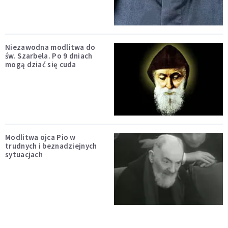
Niezawodna modlitwa do
św. Szarbela. Po 9 dniach
mogą dziać się cuda
Modlitwa ojca Pio w
trudnych i beznadziejnych
sytuacjach