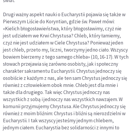
świat.
Drugi ważny aspekt nauki o Eucharystii pojawia się także w
Pierwszym Liście do Koryntian, gdzie św. Paweł mówi:
«Kielich błogosławieństwa, który błogosławimy, czyż nie
jest udziałem we Krwi Chrystusa? Chleb, który łamiemy,
czyż nie jest udziałem w Ciele Chrystusa? Ponieważ jeden
jest chleb, przeto my, liczni, tworzymy jedno ciało. Wszyscy
bowiem bierzemy z tego samego chleba» (10, 16-17). W tych
słowach przejawia się zarówno osobisty, jak i społeczny
charakter sakramentu Eucharystii. Chrystus jednoczy się
osobiście z każdym z nas, ale ten sam Chrystus jednoczy się
również z człowiekiem obok mnie. Chleb jest dla mnie i
także dla drugiego. Tak więc Chrystus jednoczy nas
wszystkich z sobą i jednoczy nas wszystkich nawzajem. W
komunii przyjmujemy Chrystusa. Ale Chrystus jednoczy się
również z moim bliźnim: Chrystus i bliźni są nierozdzielni w
Eucharystii. I tak wszyscy jesteśmy jednym chlebem,
jednym ciałem. Eucharystia bez solidarności z innymi to