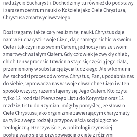
nadużycie Eucharystii. Dochodzimy tu również do podstawy
i zarazem centrum nauki o Kościele jako Ciele Chrystusa,
Chrystusa zmartwychwstałego.
Dostrzegamy także cały realizm tej nauki. Chrystus daje
nam w Eucharystii swoje Ciało, daje samego siebie w swoim
Ciele i tak czyni nas swoim Ciałem, jednoczy nas ze swoim
zmartwychwstałym Ciałem. Gdy człowiek je zwykły chleb,
chleb ten w procesie trawienia staje się częścią jego ciała,
przemieniony w substancję życia ludzkiego. Ale w komunii
św. zachodzi proces odwrotny. Chrystus, Pan, upodabnia nas
do siebie, wprowadza nas w swoje chwalebne Ciało i w ten
sposób wszyscy razem stajemy się Jego Ciałem. Kto czyta
tylko 12. rozdział Pierwszego Listu do Koryntian oraz 12.
rozdział Listu do Rzymian, mógłby pomyśleć, że słowa o
Ciele Chrystusa jako organizmie zawierającym charyzmaty
są tylko swego rodzaju przypowieścią socjologiczno-
teologiczną. Rzeczywiście, w politologii rzymskiej
posługiwano się tą przypowieścią o ciele z różnymi