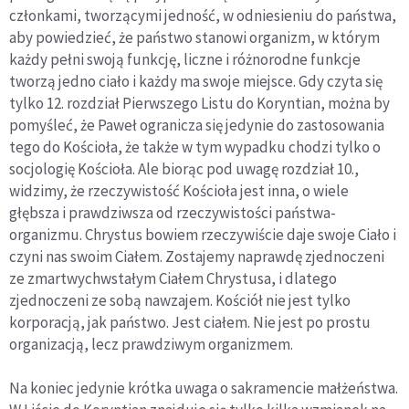
członkami, tworzącymi jedność, w odniesieniu do państwa,
aby powiedzieć, że państwo stanowi organizm, w którym
każdy pełni swoją funkcję, liczne i różnorodne funkcje
tworzą jedno ciało i każdy ma swoje miejsce. Gdy czyta się
tylko 12. rozdział Pierwszego Listu do Koryntian, można by
pomyśleć, że Paweł ogranicza się jedynie do zastosowania
tego do Kościoła, że także w tym wypadku chodzi tylko o
socjologię Kościoła. Ale biorąc pod uwagę rozdział 10.,
widzimy, że rzeczywistość Kościoła jest inna, o wiele
głębsza i prawdziwsza od rzeczywistości państwa-
organizmu. Chrystus bowiem rzeczywiście daje swoje Ciało i
czyni nas swoim Ciałem. Zostajemy naprawdę zjednoczeni
ze zmartwychwstałym Ciałem Chrystusa, i dlatego
zjednoczeni ze sobą nawzajem. Kościół nie jest tylko
korporacją, jak państwo. Jest ciałem. Nie jest po prostu
organizacją, lecz prawdziwym organizmem.
Na koniec jedynie krótka uwaga o sakramencie małżeństwa.