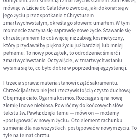
obmyciem. Jest śmiercią i zmartwychwstaniem. Sam Paweł,
mówiąc w Liście do Galatów o zwrocie, jaki dokonał się w
jego życiu przez spotkanie z Chrystusem
zmartwychwstałym, określa go słowem: umarłem. W tym
momencie zaczyna się naprawdę nowe życie. Stawanie się
chrześcijaninem to coś więcej niż zabieg kosmetyczny,
który przydawałby piękna życiu już bardziej lub mniej
pełnemu. To nowy początek, to odrodzenie: śmierć i
zmartwychwstanie. Oczywiście, w zmartwychwstaniu
wyłania się to, co było dobre w poprzedniej egzystencji.
I trzecia sprawa: materia stanowi część sakramentu.
Chrześcijaństwo nie jest rzeczywistością czysto duchową.
Obejmuje ciało. Ogarnia kosmos. Rozciąga się na nową
ziemię i nowe niebiosa. Powróćmy do końcowych słów
tekstu św. Pawła: dzięki temu — mówi on — możemy
«postępować w nowym życiu». Oto element rachunku
sumienia dla nas wszystkich: postępować w nowym życiu. To
tyle na temat chrztu.