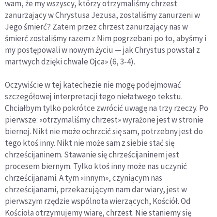
wam, że my wszyscy, którzy otrzymaliśmy chrzest
zanurzający w Chrystusa Jezusa, zostaliśmy zanurzeni w
Jego śmierć? Zatem przez chrzest zanurzający nas w
śmierć zostaliśmy razem z Nim pogrzebani po to, abyśmy i
my postępowali w nowym życiu — jak Chrystus powstał z
martwych dzięki chwale Ojca» (6, 3-4).
Oczywiście w tej katechezie nie mogę podejmować
szczegółowej interpretacji tego niełatwego tekstu.
Chciałbym tylko pokrótce zwrócić uwagę na trzy rzeczy. Po
pierwsze: «otrzymaliśmy chrzest» wyrażone jest w stronie
biernej. Nikt nie może ochrzcić się sam, potrzebny jest do
tego ktoś inny. Nikt nie może sam z siebie stać się
chrześcijaninem. Stawanie się chrześcijaninem jest
procesem biernym. Tylko ktoś inny może nas uczynić
chrześcijanami. A tym «innym», czyniącym nas
chrześcijanami, przekazującym nam dar wiary, jest w
pierwszym rzędzie wspólnota wierzących, Kościół. Od
Kościoła otrzymujemy wiarę, chrzest. Nie staniemy się