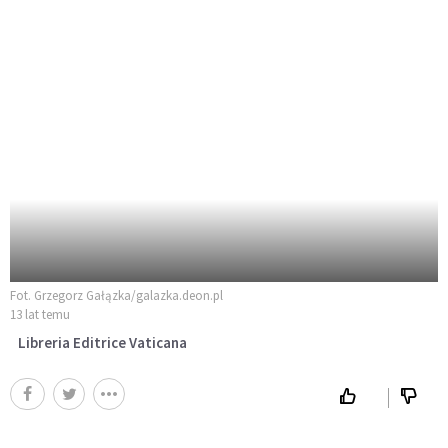
Fot. Grzegorz Gałązka/galazka.deon.pl
13 lat temu
Libreria Editrice Vaticana