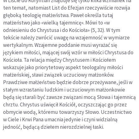
W Liście do Koryntian znajduje się tylko kilka wzmianek na
ten temat, natomiast List do Efezjan rzeczywiście rozwija
głęboką teologię małżeństwa. Paweł określa tutaj
małżeństwo jako «wielką tajemnicę». Mówi to «w
odniesieniu do Chrystusa i do Kościoła» (5, 32). W tym
tekście należy zwrócić uwagę na wzajemność w wymiarze
wertykalnym. Wzajemne poddanie musi wyrażać się
językiem miłości, mającej swój wzór w miłości Chrystusa do
Kościoła. Ta relacja między Chrystusem i Kościołem
wskazuje jako priorytetowy aspekt teologalny miłości
małżeńskiej, sławi związek uczuciowy małżonków.
Prawdziwe małżeństwo będzie dobrze przeżywane, jeśli w
stałym wzrastaniu ludzkim i uczuciowym małżonkowie
będą się starali być zawsze związani mocą Słowa i tajemnicą
chrztu. Chrystus uświęcił Kościół, oczyszczając go przez
obmycie wodą, któremu towarzyszy Słowo. Uczestnictwo
w Ciele i Krwi Pana umacnia jedynie i czyni widzialną
jedność, będącą dziełem nierozdzielnej łaski.