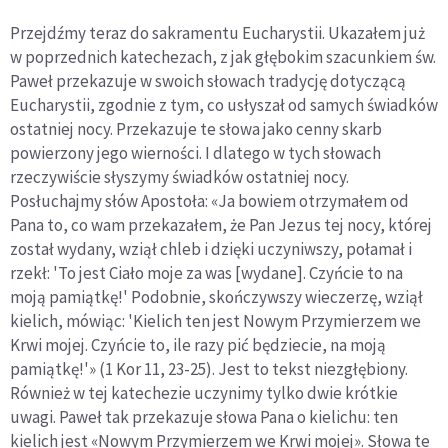
Przejdźmy teraz do sakramentu Eucharystii. Ukazałem już
w poprzednich katechezach, z jak głębokim szacunkiem św.
Paweł przekazuje w swoich słowach tradycję dotyczącą
Eucharystii, zgodnie z tym, co usłyszał od samych świadków
ostatniej nocy. Przekazuje te słowa jako cenny skarb
powierzony jego wierności. I dlatego w tych słowach
rzeczywiście słyszymy świadków ostatniej nocy.
Posłuchajmy słów Apostoła: «Ja bowiem otrzymałem od
Pana to, co wam przekazałem, że Pan Jezus tej nocy, której
został wydany, wziął chleb i dzięki uczyniwszy, połamał i
rzekł: 'To jest Ciało moje za was [wydane]. Czyńcie to na
moją pamiątkę!' Podobnie, skończywszy wieczerzę, wziął
kielich, mówiąc: 'Kielich ten jest Nowym Przymierzem we
Krwi mojej. Czyńcie to, ile razy pić będziecie, na moją
pamiątkę!'» (1 Kor 11, 23-25). Jest to tekst niezgłębiony.
Również w tej katechezie uczynimy tylko dwie krótkie
uwagi. Paweł tak przekazuje słowa Pana o kielichu: ten
kielich jest «Nowym Przymierzem we Krwi mojej». Słowa te