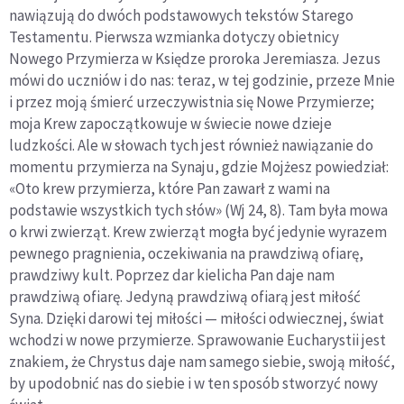
nawiązują do dwóch podstawowych tekstów Starego
Testamentu. Pierwsza wzmianka dotyczy obietnicy
Nowego Przymierza w Księdze proroka Jeremiasza. Jezus
mówi do uczniów i do nas: teraz, w tej godzinie, przeze Mnie
i przez moją śmierć urzeczywistnia się Nowe Przymierze;
moja Krew zapoczątkowuje w świecie nowe dzieje
ludzkości. Ale w słowach tych jest również nawiązanie do
momentu przymierza na Synaju, gdzie Mojżesz powiedział:
«Oto krew przymierza, które Pan zawarł z wami na
podstawie wszystkich tych słów» (Wj 24, 8). Tam była mowa
o krwi zwierząt. Krew zwierząt mogła być jedynie wyrazem
pewnego pragnienia, oczekiwania na prawdziwą ofiarę,
prawdziwy kult. Poprzez dar kielicha Pan daje nam
prawdziwą ofiarę. Jedyną prawdziwą ofiarą jest miłość
Syna. Dzięki darowi tej miłości — miłości odwiecznej, świat
wchodzi w nowe przymierze. Sprawowanie Eucharystii jest
znakiem, że Chrystus daje nam samego siebie, swoją miłość,
by upodobnić nas do siebie i w ten sposób stworzyć nowy