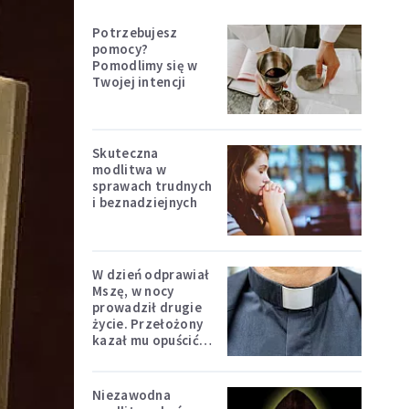
Potrzebujesz
pomocy?
Pomodlimy się w
Twojej intencji
Skuteczna
modlitwa w
sprawach trudnych
i beznadziejnych
W dzień odprawiał
Mszę, w nocy
prowadził drugie
życie. Przełożony
kazał mu opuścić
zakon
Niezawodna