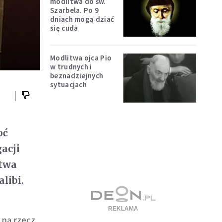
modlitwa do św.
Szarbela. Po 9
dniach mogą dziać
się cuda
Modlitwa ojca Pio
w trudnych i
beznadziejnych
sytuacjach
oć
acji
ctwa
libi.
 na rzecz