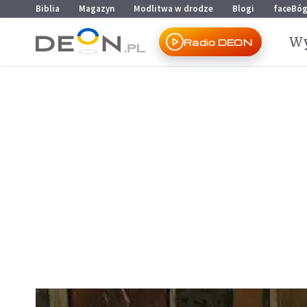
Przejdź do menu głównego
Przejdź do treści
Biblia
Magazyn
Modlitwa w drodze
Blogi
faceBó
Wy
Radio DEON