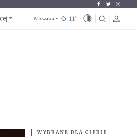
11
°
cej
Warszawa
WYBRANE DLA CIEBIE