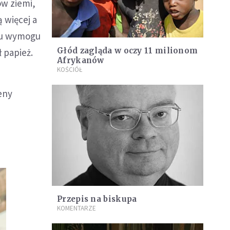
ów ziemi,
ą więcej a
odu wymogu
Głód zagląda w oczy 11 milionom
ł papież.
Afrykanów
KOŚCIÓŁ
eny
Przepis na biskupa
KOMENTARZE