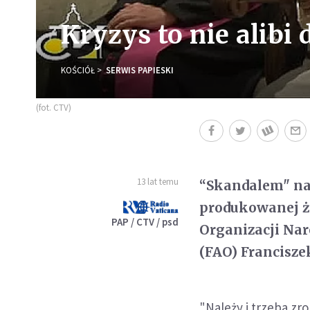
Kryzys to nie alibi
KOŚCIÓŁ
SERWIS PAPIESKI
(fot. CTV)
13 lat temu
“Skandalem" naz
produkowanej ży
PAP / CTV / psd
Organizacji Na
(FAO) Francisze
"Należy i trzeba zr