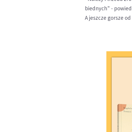
biednych" - powiedz
A jeszcze gorsze od