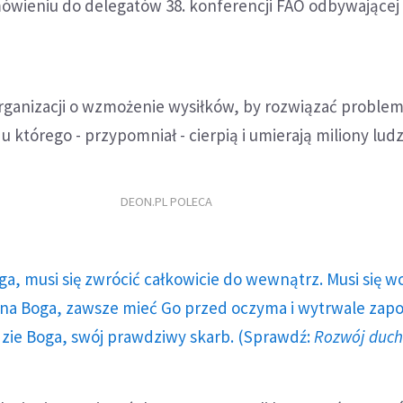
ówieniu do delegatów 38. konferencji FAO odbywającej 
organizacji o wzmożenie wysiłków, by rozwiązać proble
 którego - przypomniał - cierpią i umierają miliony ludz
DEON.PL POLECA
ga, musi się zwrócić całkowicie do wewnątrz. Musi się w
a Boga, zawsze mieć Go przed oczyma i wytrwale zap
dzie Boga, swój prawdziwy skarb. (Sprawdź:
Rozwój duc