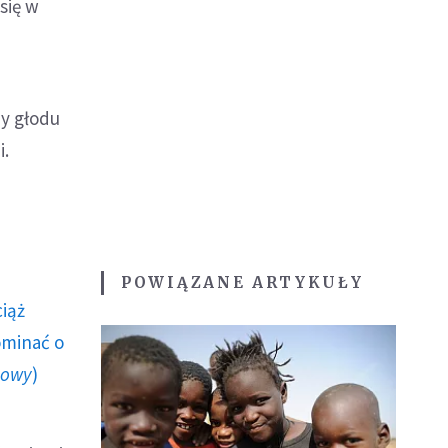
się w
my głodu
i.
POWIĄZANE ARTYKUŁY
ciąż
ominać o
howy
)