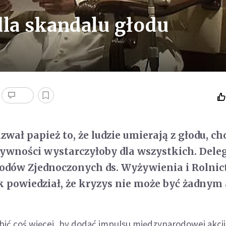
 dla skandalu głodu
wał papież to, że ludzie umierają z głodu, ch
wności wystarczyłoby dla wszystkich. Deleg
rodów Zjednoczonych ds. Wyżywienia i Rolni
k powiedział, że kryzys nie może być żadnym a
obić coś więcej, by dodać impulsu międzynarodowej akcji