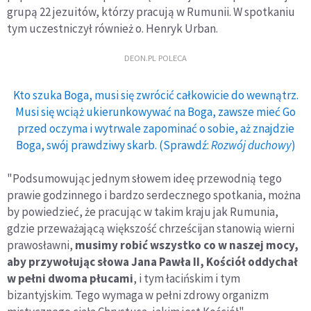
grupą 22 jezuitów, którzy pracują w Rumunii. W spotkaniu
tym uczestniczył również o. Henryk Urban.
DEON.PL POLECA
Kto szuka Boga, musi się zwrócić całkowicie do wewnątrz.
Musi się wciąż ukierunkowywać na Boga, zawsze mieć Go
przed oczyma i wytrwale zapominać o sobie, aż znajdzie
Boga, swój prawdziwy skarb. (Sprawdź:
Rozwój duchowy
)
"Podsumowując jednym słowem ideę przewodnią tego
prawie godzinnego i bardzo serdecznego spotkania, można
by powiedzieć, że pracując w takim kraju jak Rumunia,
gdzie przeważającą większość chrześcijan stanowią wierni
prawosławni,
musimy robić wszystko co w naszej mocy,
aby przywołując słowa Jana Pawła II, Kościół oddychał
w pełni dwoma płucami
, i tym łacińskim i tym
bizantyjskim. Tego wymaga w pełni zdrowy organizm