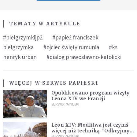
TEMATY W ARTYKULE
#pielgrzymkijp2
#papież franciszek
pielgrzymka
#ojciec święty rumunia
#ks
henryk urban
#dialog prawosławno-katolicki
WIĘCEJ W:
SERWIS PAPIESKI
Opublikowano program wizyty
Leona XIV we Francji
SERWIS PAPIESKI
Leon XIV: Modlitwa jest czymś
więcej niż techniką. "Odkryjmy
ją na nowo"
SERWIS PAPIESKI