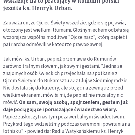
Wskazuje na to pracujący w Rumunii polski
jezuita ks. Henryk Urban.
Zauważa on, że Ojciec Święty wszędzie, gdzie się pojawia,
otoczony jest wielkimi tłumami. Głośnym echem odbiła się
wczorajsza wspólna modlitwa "Ojcze nasz", którą papież i
patriarcha odmówili w katedrze prawosławnej.
Jak mówi ks. Urban, papież przemawia do Rumunów
zarówno trafnym słowem, jak swymi gestami. "Jedna ze
znajomych osób świeckich przyjechała na spotkanie z
Ojcem Świętym do Bukaresztu aż z Cluj w Siedmiogrodzie.
Nie dostała się do katedry, ale stojąc na zewnątrz przed
wielkim ekranem, mówiła mi, że papież nie musiałby nic
mówić.
On sam, swoją osobą, spojrzeniem, gestem już
daje pociągające i poruszające świadectwo wiary.
Papież zaskoczył nas tym pozawerbalnym świadectwem.
Przykład tego widzieliśmy podczas ceremonii powitania na
lotnisku" - powiedział Radiu Watykańskiemu ks. Henryk