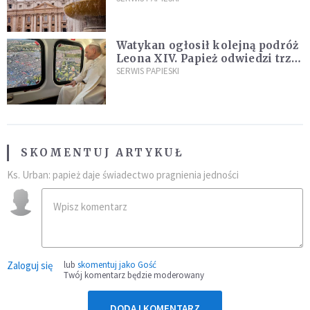
Watykan ogłosił kolejną podróż
Leona XIV. Papież odwiedzi trzy
kraje Ameryki Południowej
SERWIS PAPIESKI
SKOMENTUJ ARTYKUŁ
Ks. Urban: papież daje świadectwo pragnienia jedności
Zaloguj się
lub
skomentuj jako Gość
Twój komentarz będzie moderowany
DODAJ KOMENTARZ