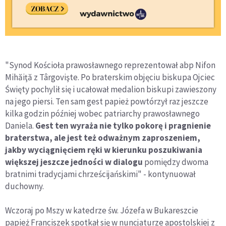
"Synod Kościoła prawosławnego reprezentował abp Nifon
Mihăiţă z Târgovişte. Po braterskim objęciu biskupa Ojciec
Święty pochylił się i ucałował medalion biskupi zawieszony
na jego piersi. Ten sam gest papież powtórzył raz jeszcze
kilka godzin później wobec patriarchy prawosławnego
Daniela.
Gest ten wyraża nie tylko pokorę i pragnienie
braterstwa, ale jest też odważnym zaproszeniem,
jakby wyciągnięciem ręki w kierunku poszukiwania
większej jeszcze jedności w dialogu
pomiędzy dwoma
bratnimi tradycjami chrześcijańskimi" - kontynuował
duchowny.
Wczoraj po Mszy w katedrze św. Józefa w Bukareszcie
papież Franciszek spotkał się w nuncjaturze apostolskiej z