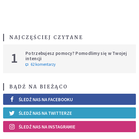
NAJCZĘŚCIEJ CZYTANE
1
Potrzebujesz pomocy? Pomodlimy się w Twojej
intencji
62 komentarzy
BĄDŹ NA BIEŻĄCO
ŚLEDŹ NAS NA FACEBOOKU
ŚLEDŹ NAS NA TWITTERZE
ŚLEDŹ NAS NA INSTAGRAMIE