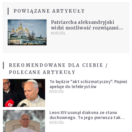
POWIĄZANE ARTYKUŁY
Patriarcha aleksandryjski
widzi możliwość rozwiązania
kryzysu wywołanego przez
KOŚCIÓŁ
autokefalię ukraińską
REKOMENDOWANE DLA CIEBIE /
POLECANE ARTYKUŁY
To będzie "akt schizmatyczny". Papież
apeluje do lefebrystów
KOŚCIÓŁ
Leon XIV usunął diakona ze stanu
duchownego. To jego pierwsza tak
bezprecedensowa decyzja
KOŚCIÓŁ