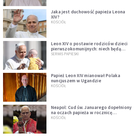
Jaka jest duchowość papieża Leona
XIV?
KOŚCIÓŁ
Leon XIV o postawie rodziców dzieci
pierwszokomunijnych: niech będą
przykładem
SERWIS PAPIESKI
Papież Leon XIV mianował Polaka
nuncjuszem w Ugandzie
KOŚCIÓŁ
Neapol: Cud św. Januarego dopełniony
na oczach papieża w rocznicę
pontyfikatu!
KOŚCIÓŁ