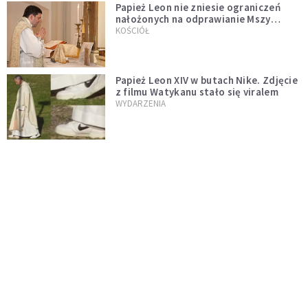
Papież Leon nie zniesie ograniczeń
nałożonych na odprawianie Mszy
trydenckiej. „Traditionis custodes”
KOŚCIÓŁ
zostaje w mocy
Papież Leon XIV w butach Nike. Zdjęcie
z filmu Watykanu stało się viralem
WYDARZENIA