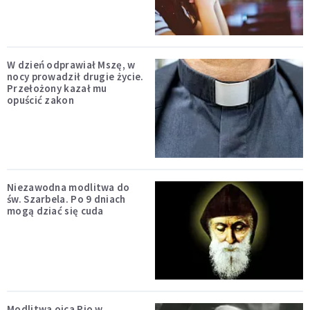
W dzień odprawiał Mszę, w
nocy prowadził drugie życie.
Przełożony kazał mu
opuścić zakon
Niezawodna modlitwa do
św. Szarbela. Po 9 dniach
mogą dziać się cuda
Modlitwa ojca Pio w