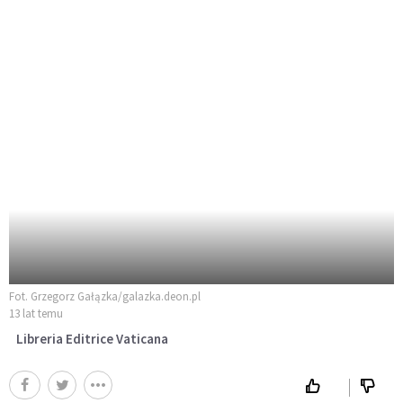
Fot. Grzegorz Gałązka/galazka.deon.pl
13 lat temu
Libreria Editrice Vaticana