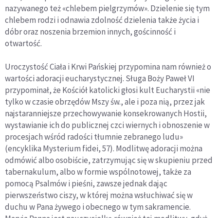
nazywanego też «chlebem pielgrzymów». Dzielenie się tym
chlebem rodzi i odnawia zdolność dzielenia także życia i
dóbr oraz noszenia brzemion innych, gościnność i
otwartość.
Uroczystość Ciała i Krwi Pańskiej przypomina nam również o
wartości adoracji eucharystycznej. Sługa Boży Paweł VI
przypominał, że Kościół katolicki głosi kult Eucharystii «nie
tylko w czasie obrzędów Mszy św., ale i poza nią, przez jak
najstaranniejsze przechowywanie konsekrowanych Hostii,
wystawianie ich do publicznej czci wiernych i obnoszenie w
procesjach wśród radości tłumnie zebranego ludu»
(encyklika Mysterium fidei, 57). Modlitwę adoracji można
odmówić albo osobiście, zatrzymując się w skupieniu przed
tabernakulum, albo w formie wspólnotowej, także za
pomocą Psalmów i pieśni, zawsze jednak dając
pierwszeństwo ciszy, w której można wsłuchiwać się w
duchu w Pana żywego i obecnego w tym sakramencie.