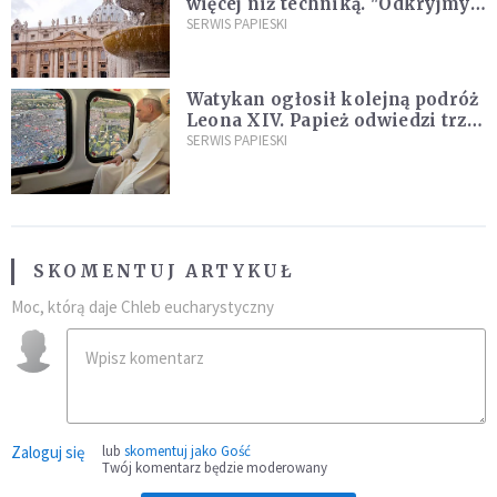
więcej niż techniką. "Odkryjmy
ją na nowo"
SERWIS PAPIESKI
Watykan ogłosił kolejną podróż
Leona XIV. Papież odwiedzi trzy
kraje Ameryki Południowej
SERWIS PAPIESKI
SKOMENTUJ ARTYKUŁ
Moc, którą daje Chleb eucharystyczny
Zaloguj się
lub
skomentuj jako Gość
Twój komentarz będzie moderowany