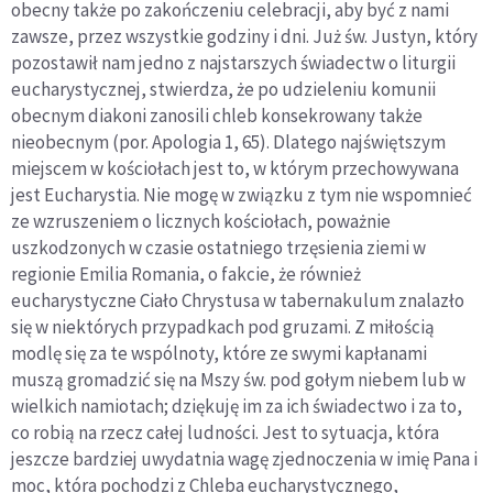
obecny także po zakończeniu celebracji, aby być z nami
zawsze, przez wszystkie godziny i dni. Już św. Justyn, który
pozostawił nam jedno z najstarszych świadectw o liturgii
eucharystycznej, stwierdza, że po udzieleniu komunii
obecnym diakoni zanosili chleb konsekrowany także
nieobecnym (por. Apologia 1, 65). Dlatego najświętszym
miejscem w kościołach jest to, w którym przechowywana
jest Eucharystia. Nie mogę w związku z tym nie wspomnieć
ze wzruszeniem o licznych kościołach, poważnie
uszkodzonych w czasie ostatniego trzęsienia ziemi w
regionie Emilia Romania, o fakcie, że również
eucharystyczne Ciało Chrystusa w tabernakulum znalazło
się w niektórych przypadkach pod gruzami. Z miłością
modlę się za te wspólnoty, które ze swymi kapłanami
muszą gromadzić się na Mszy św. pod gołym niebem lub w
wielkich namiotach; dziękuję im za ich świadectwo i za to,
co robią na rzecz całej ludności. Jest to sytuacja, która
jeszcze bardziej uwydatnia wagę zjednoczenia w imię Pana i
moc, która pochodzi z Chleba eucharystycznego,