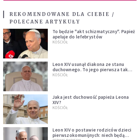
REKOMENDOWANE DLA CIEBIE /
POLECANE ARTYKUŁY
To będzie "akt schizmatyczny". Papież
apeluje do lefebrystów
KOŚCIÓŁ
Leon XIV usunął diakona ze stanu
duchownego. To jego pierwsza tak
bezprecedensowa decyzja
KOŚCIÓŁ
Jaka jest duchowość papieża Leona
XIV?
KOŚCIÓŁ
Leon XIV o postawie rodziców dzieci
pierwszokomunijnych: niech będą