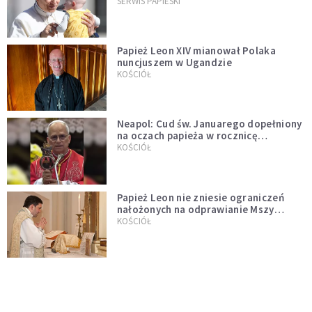
przykładem
SERWIS PAPIESKI
Papież Leon XIV mianował Polaka
nuncjuszem w Ugandzie
KOŚCIÓŁ
Neapol: Cud św. Januarego dopełniony
na oczach papieża w rocznicę
pontyfikatu!
KOŚCIÓŁ
Papież Leon nie zniesie ograniczeń
nałożonych na odprawianie Mszy
trydenckiej. „Traditionis custodes”
KOŚCIÓŁ
zostaje w mocy
Papież Leon XIV w butach Nike. Zdjęcie
z filmu Watykanu stało się viralem
WYDARZENIA