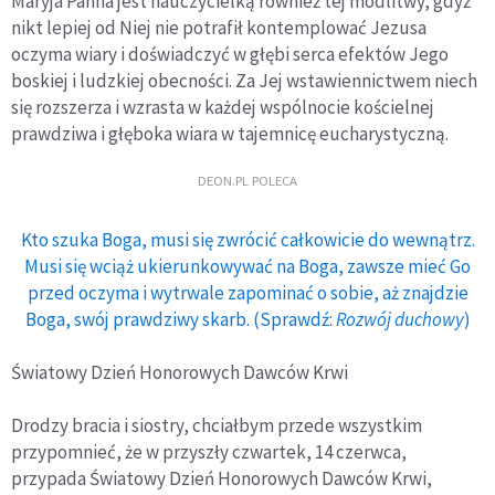
Maryja Panna jest nauczycielką również tej modlitwy, gdyż
nikt lepiej od Niej nie potrafił kontemplować Jezusa
oczyma wiary i doświadczyć w głębi serca efektów Jego
boskiej i ludzkiej obecności. Za Jej wstawiennictwem niech
się rozszerza i wzrasta w każdej wspólnocie kościelnej
prawdziwa i głęboka wiara w tajemnicę eucharystyczną.
DEON.PL POLECA
Kto szuka Boga, musi się zwrócić całkowicie do wewnątrz.
Musi się wciąż ukierunkowywać na Boga, zawsze mieć Go
przed oczyma i wytrwale zapominać o sobie, aż znajdzie
Boga, swój prawdziwy skarb. (Sprawdź:
Rozwój duchowy
)
Światowy Dzień Honorowych Dawców Krwi
Drodzy bracia i siostry, chciałbym przede wszystkim
przypomnieć, że w przyszły czwartek, 14 czerwca,
przypada Światowy Dzień Honorowych Dawców Krwi,