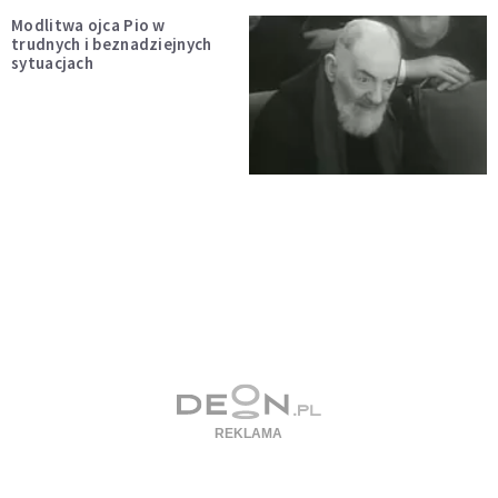
Modlitwa ojca Pio w
trudnych i beznadziejnych
sytuacjach