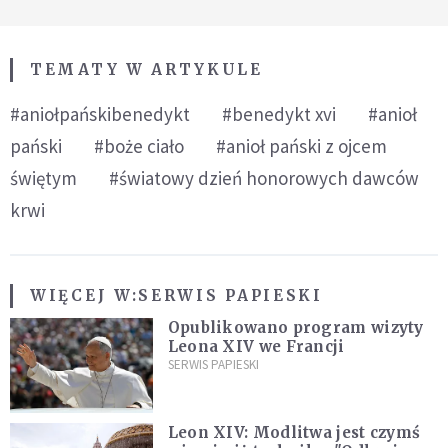
TEMATY W ARTYKULE
#aniołpańskibenedykt
#benedykt xvi
#anioł
pański
#boże ciało
#anioł pański z ojcem
świętym
#światowy dzień honorowych dawców
krwi
WIĘCEJ W:
SERWIS PAPIESKI
Opublikowano program wizyty
Leona XIV we Francji
SERWIS PAPIESKI
Leon XIV: Modlitwa jest czymś