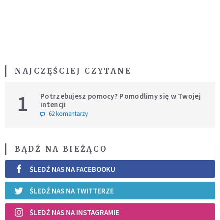
NAJCZĘŚCIEJ CZYTANE
1
Potrzebujesz pomocy? Pomodlimy się w Twojej
intencji
62 komentarzy
BĄDŹ NA BIEŻĄCO
ŚLEDŹ NAS NA FACEBOOKU
ŚLEDŹ NAS NA TWITTERZE
ŚLEDŹ NAS NA INSTAGRAMIE