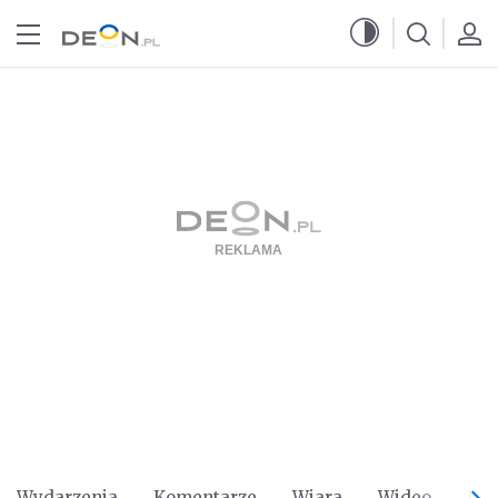
Przejdź do menu głównego
Przejdź do treści
Wydarzenia
Komentarze
Wiara
Wideo
Po 