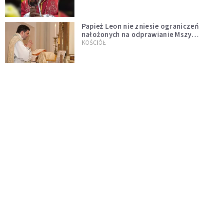
Papież Leon nie zniesie ograniczeń
nałożonych na odprawianie Mszy
trydenckiej. „Traditionis custodes”
KOŚCIÓŁ
zostaje w mocy
Papież Leon XIV w butach Nike. Zdjęcie
z filmu Watykanu stało się viralem
WYDARZENIA