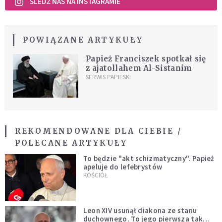
ŚLEDŹ NAS NA INSTAGRAMIE
POWIĄZANE ARTYKUŁY
Papież Franciszek spotkał się
z ajatollahem Al-Sistanim
SERWIS PAPIESKI
REKOMENDOWANE DLA CIEBIE /
POLECANE ARTYKUŁY
To będzie "akt schizmatyczny". Papież
apeluje do lefebrystów
KOŚCIÓŁ
Leon XIV usunął diakona ze stanu
duchownego. To jego pierwsza tak