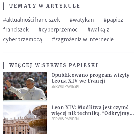
TEMATY W ARTYKULE
#aktualnościfranciszek
#watykan
#papież
franciszek
#cyberprzemoc
#walką z
cyberprzemocą
#zagrożenia w internecie
WIĘCEJ W:
SERWIS PAPIESKI
Opublikowano program wizyty
Leona XIV we Francji
SERWIS PAPIESKI
Leon XIV: Modlitwa jest czymś
więcej niż techniką. "Odkryjmy
ją na nowo"
SERWIS PAPIESKI