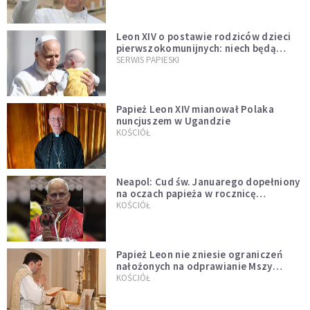
Leon XIV o postawie rodziców dzieci
pierwszokomunijnych: niech będą
przykładem
SERWIS PAPIESKI
Papież Leon XIV mianował Polaka
nuncjuszem w Ugandzie
KOŚCIÓŁ
Neapol: Cud św. Januarego dopełniony
na oczach papieża w rocznicę
pontyfikatu!
KOŚCIÓŁ
Papież Leon nie zniesie ograniczeń
nałożonych na odprawianie Mszy
trydenckiej. „Traditionis custodes”
KOŚCIÓŁ
zostaje w mocy