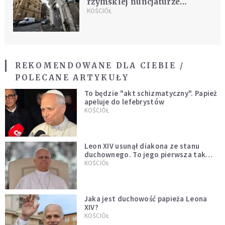
rzymskiej nuncjaturze
znaleziono tajemnicze
KOŚCIÓŁ
ludzkie szczątki
REKOMENDOWANE DLA CIEBIE /
POLECANE ARTYKUŁY
To będzie "akt schizmatyczny". Papież
apeluje do lefebrystów
KOŚCIÓŁ
Leon XIV usunął diakona ze stanu
duchownego. To jego pierwsza tak
bezprecedensowa decyzja
KOŚCIÓŁ
Jaka jest duchowość papieża Leona
XIV?
KOŚCIÓŁ