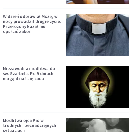
W dzień odprawiał Mszę, w
nocy prowadził drugie życie.
Przełożony kazał mu
opuścić zakon
Niezawodna modlitwa do
św. Szarbela. Po 9 dniach
mogą dziać się cuda
Modlitwa ojca Pio w
trudnych i beznadziejnych
sytuacjach