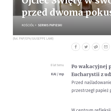
Ojciec Święty w swo
przed dwoma poku
KOŚCIÓŁ
SERWIS PAPIESKI
(fot. PAP/EPA/GIUSEPPE LAMI)
8 lat temu
Po wakacyjnej p
Eucharystii z u
KAI / mp
Przed naśladowanie
przestrzegł papież 
W centrum refleksji 