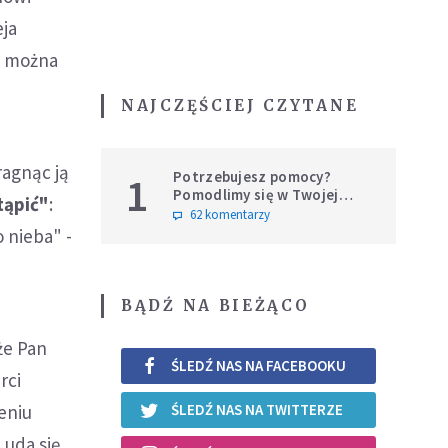
eja
c można
NAJCZĘŚCIEJ CZYTANE
ragnąc ją
Potrzebujesz pomocy?
1
Pomodlimy się w Twojej
tąpić"
:
intencji
62 komentarzy
 nieba" -
BĄDŹ NA BIEŻĄCO
że Pan
ŚLEDŹ NAS NA FACEBOOKU
rci
eniu
ŚLEDŹ NAS NA TWITTERZE
 uda się