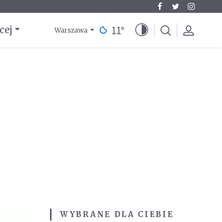
11
°
cej
Warszawa
WYBRANE DLA CIEBIE