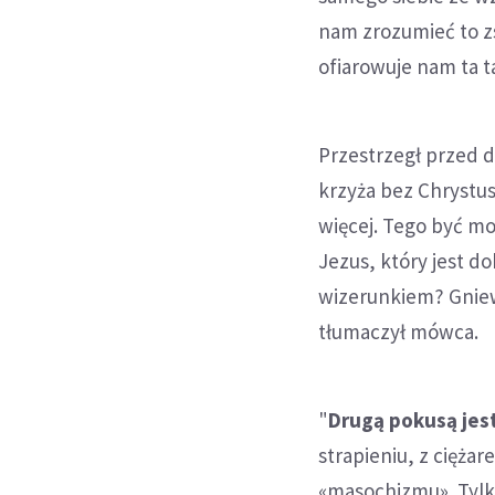
nam zrozumieć to zs
ofiarowuje nam ta ta
Przestrzegł przed 
krzyża bez Chrystus
więcej. Tego być mo
Jezus, który jest d
wizerunkiem? Gniew
tłumaczył mówca.
"
Drugą pokusą jest
strapieniu, z cięża
«masochizmu». Tylko