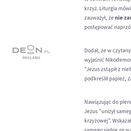
krzyż. Liturgia mów
zauważył, że
nie za
postępować naprzód 
Dodał, że w czytany
wyjaśnić Nikodemow
"Jezus zstąpił z ni
podkreślił papież, z
Nawiązując do pierw
Jezus "uniżył samego
krzyżowej". Wskazał
samego siebie ze wz