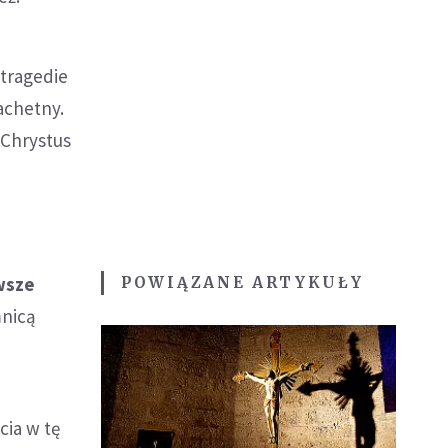
 tragedie
lachetny.
 Chrystus
wsze
POWIĄZANE ARTYKUŁY
mnicą
cia w tę