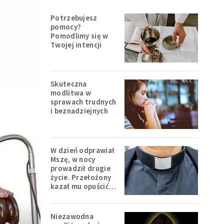
Potrzebujesz
pomocy?
Pomodlimy się w
Twojej intencji
Skuteczna
modlitwa w
sprawach trudnych
i beznadziejnych
W dzień odprawiał
Mszę, w nocy
prowadził drugie
życie. Przełożony
kazał mu opuścić
zakon
Niezawodna