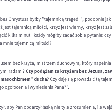
ż bez Chrystusa byłby "tajemnicą tragedii", podobnie jak
ż jest tajemnicą miłości, krzyż jest wierny, krzyż jest sz
ić kilka minut i każdy mógłby zadać sobie pytanie: czy
a mnie tajemnicą miłości?
zusem bez krzyża, mistrzem duchowym, który napełnia
rymi radami?
Czy podążam za krzyżem bez Jezusa, za
 "masochizmem" ducha?
Czy daję się prowadzić tą taje
go ogołocenia i wyniesienia Pana?".
ł, aby Pan obdarzył łaską nie tyle zrozumienia, ile wejś