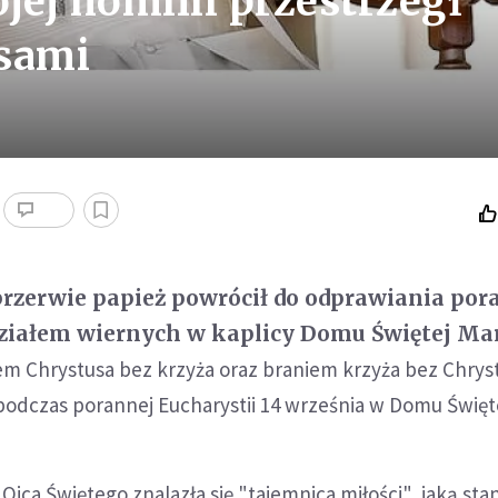
jej homilii przestrzegł
sami
rzerwie papież powrócił do odprawiania por
działem wiernych w kaplicy Domu Świętej Mar
m Chrystusa bez krzyża oraz braniem krzyża bez Chrys
podczas porannej Eucharystii 14 września w Domu Święt
Ojca Świętego znalazła się "tajemnica miłości", jaką sta