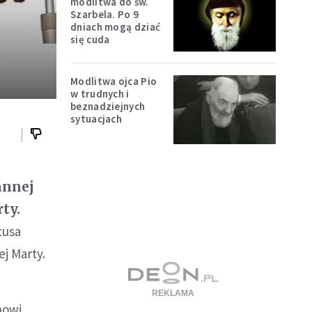
modlitwa do św.
Szarbela. Po 9
dniach mogą dziać
się cuda
Modlitwa ojca Pio
w trudnych i
beznadziejnych
sytuacjach
annej
ty.
tusa
ej Marty.
nowi