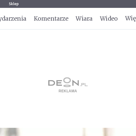
g
Sklep
Wię
darzenia
Komentarze
Wiara
Wideo