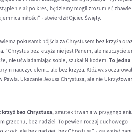
tąpienie aż po kres, będziemy mogli zrozumieć zbawien
jemnica miłości" - stwierdził Ojciec Święty.
dwiema pokusami: pójścia za Chrystusem bez krzyża ora
a. "Chrystus bez krzyża nie jest Panem, ale nauczyciele
że, nie uświadamiając sobie, szukał Nikodem.
To jedna 
obrym nauczycielem... ale bez krzyża. Któż was oczarowa
 Pawła. Ukazanie Jezusa Chrystusa, ale nie Ukrzyżowa
 krzyż bez Chrystusa
, smutek trwania w przygnębieni
rem grzechu, bez nadziei. To pewien rodzaj duchowego
 krzyż, ale bez nadziei, bez Chrystusa" - zauważył papi