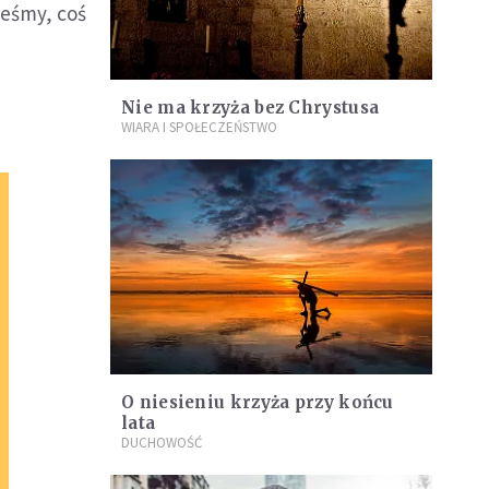
teśmy, coś
Nie ma krzyża bez Chrystusa
WIARA I SPOŁECZEŃSTWO
O niesieniu krzyża przy końcu
lata
DUCHOWOŚĆ