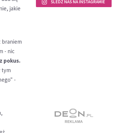
ŚLEDŹ NAS NA INSTAGRAMIE
ie, jakie
z braniem
m - nic
z pokus.
ł tym
nego" -
u,
eż.