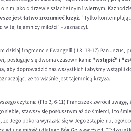
i o nim jako o drzewie szlachetnym i wiernym. Kaznodzi
wsze jest łatwo zrozumieć krzyż
. "Tylko kontemplują
w tej tajemnicy miłości" - zaznaczył.
m dzisiaj fragmencie Ewangelii (J 3, 13-17) Pan Jezus, p
i, posługuje się dwoma czasownikami:
"wstąpić" i "zs
eba, aby doprowadzić nas wszystkich i abyśmy wstąpili do
aznaczając, że to właśnie jest tajemnicą krzyża.
szego czytania (Flp 2, 6-11) Franciszek zwrócił uwagę, 
 siebie, stawszy się posłusznym aż do śmierci, i to śmie
, że Jego pokora wyrażała się w Jego zstąpieniu, ogołoc
ględu na miłość i dlatego Bóg Go wywyższył. "Tylko jeśli