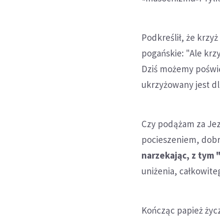
Podkreślił, że krzy
pogańskie: "Ale krzy
Dziś możemy poświęc
ukrzyżowany jest dl
Czy podążam za Je
pocieszeniem, dob
narzekając, z tym
uniżenia, całkowite
Kończąc papież życzy