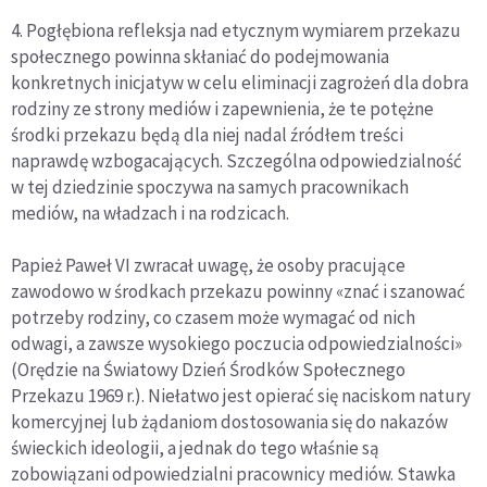
4. Pogłębiona refleksja nad etycznym wymiarem przekazu
społecznego powinna skłaniać do podejmowania
konkretnych inicjatyw w celu eliminacji zagrożeń dla dobra
rodziny ze strony mediów i zapewnienia, że te potężne
środki przekazu będą dla niej nadal źródłem treści
naprawdę wzbogacających. Szczególna odpowiedzialność
w tej dziedzinie spoczywa na samych pracownikach
mediów, na władzach i na rodzicach.
Papież Paweł VI zwracał uwagę, że osoby pracujące
zawodowo w środkach przekazu powinny «znać i szanować
potrzeby rodziny, co czasem może wymagać od nich
odwagi, a zawsze wysokiego poczucia odpowiedzialności»
(Orędzie na Światowy Dzień Środków Społecznego
Przekazu 1969 r.). Niełatwo jest opierać się naciskom natury
komercyjnej lub żądaniom dostosowania się do nakazów
świeckich ideologii, a jednak do tego właśnie są
zobowiązani odpowiedzialni pracownicy mediów. Stawka