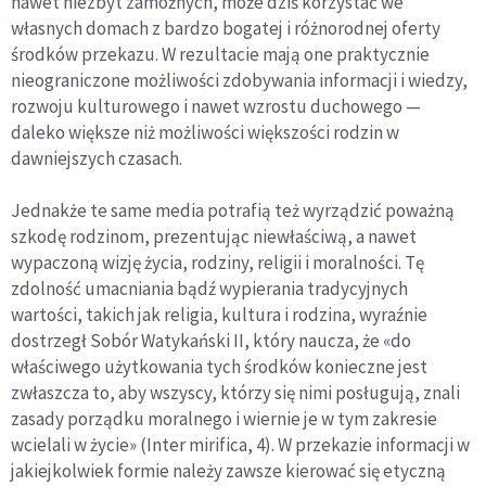
nawet niezbyt zamożnych, może dziś korzystać we
własnych domach z bardzo bogatej i różnorodnej oferty
środków przekazu. W rezultacie mają one praktycznie
nieograniczone możliwości zdobywania informacji i wiedzy,
rozwoju kulturowego i nawet wzrostu duchowego —
daleko większe niż możliwości większości rodzin w
dawniejszych czasach.
Jednakże te same media potrafią też wyrządzić poważną
szkodę rodzinom, prezentując niewłaściwą, a nawet
wypaczoną wizję życia, rodziny, religii i moralności. Tę
zdolność umacniania bądź wypierania tradycyjnych
wartości, takich jak religia, kultura i rodzina, wyraźnie
dostrzegł Sobór Watykański II, który naucza, że «do
właściwego użytkowania tych środków konieczne jest
zwłaszcza to, aby wszyscy, którzy się nimi posługują, znali
zasady porządku moralnego i wiernie je w tym zakresie
wcielali w życie» (Inter mirifica, 4). W przekazie informacji w
jakiejkolwiek formie należy zawsze kierować się etyczną