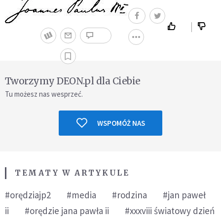
Tworzymy DEON.pl dla Ciebie
Tu możesz nas wesprzeć.
WSPOMÓŻ NAS
TEMATY W ARTYKULE
#orędziajp2
#media
#rodzina
#jan paweł
ii
#orędzie jana pawła ii
#xxxviii światowy dzień