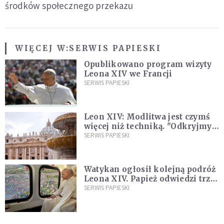
środków społecznego przekazu
WIĘCEJ W:
SERWIS PAPIESKI
Opublikowano program wizyty
Leona XIV we Francji
SERWIS PAPIESKI
Leon XIV: Modlitwa jest czymś
więcej niż techniką. "Odkryjmy
ją na nowo"
SERWIS PAPIESKI
Watykan ogłosił kolejną podróż
Leona XIV. Papież odwiedzi trzy
kraje Ameryki Południowej
SERWIS PAPIESKI