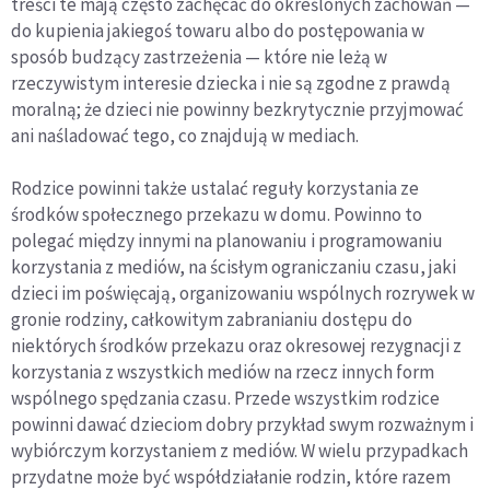
treści te mają często zachęcać do określonych zachowań —
do kupienia jakiegoś towaru albo do postępowania w
sposób budzący zastrzeżenia — które nie leżą w
rzeczywistym interesie dziecka i nie są zgodne z prawdą
moralną; że dzieci nie powinny bezkrytycznie przyjmować
ani naśladować tego, co znajdują w mediach.
Rodzice powinni także ustalać reguły korzystania ze
środków społecznego przekazu w domu. Powinno to
polegać między innymi na planowaniu i programowaniu
korzystania z mediów, na ścisłym ograniczaniu czasu, jaki
dzieci im poświęcają, organizowaniu wspólnych rozrywek w
gronie rodziny, całkowitym zabranianiu dostępu do
niektórych środków przekazu oraz okresowej rezygnacji z
korzystania z wszystkich mediów na rzecz innych form
wspólnego spędzania czasu. Przede wszystkim rodzice
powinni dawać dzieciom dobry przykład swym rozważnym i
wybiórczym korzystaniem z mediów. W wielu przypadkach
przydatne może być współdziałanie rodzin, które razem