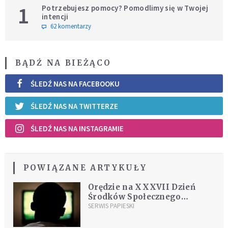
1
Potrzebujesz pomocy? Pomodlimy się w Twojej
intencji
62 komentarzy
BĄDŹ NA BIEŻĄCO
ŚLEDŹ NAS NA FACEBOOKU
ŚLEDŹ NAS NA TWITTERZE
ŚLEDŹ NAS NA INSTAGRAMIE
POWIĄZANE ARTYKUŁY
Orędzie na XXXVII Dzień
Środków Społecznego
Przekazu 2003
SERWIS PAPIESKI