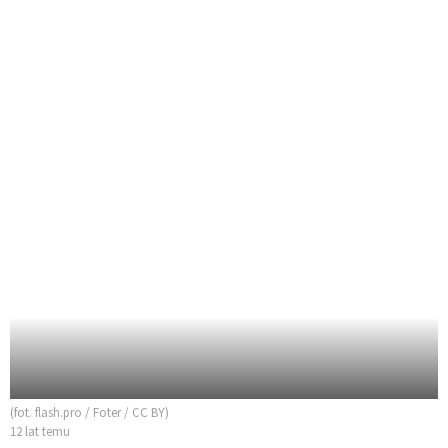
(fot. flash.pro / Foter / CC BY)
12 lat temu