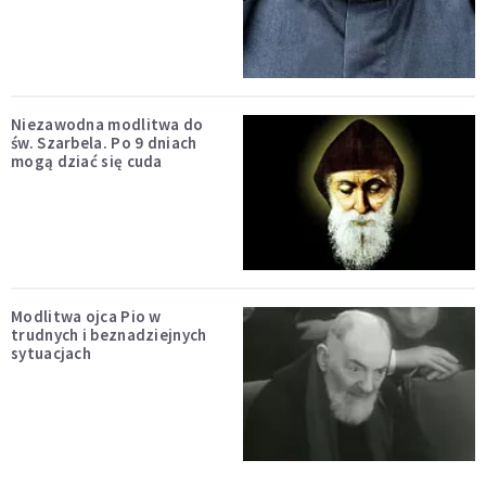
Niezawodna modlitwa do
św. Szarbela. Po 9 dniach
mogą dziać się cuda
Modlitwa ojca Pio w
trudnych i beznadziejnych
sytuacjach