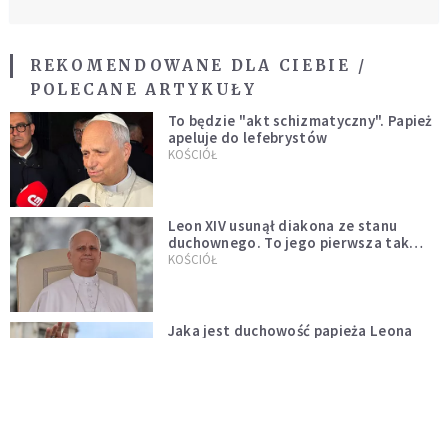
REKOMENDOWANE DLA CIEBIE /
POLECANE ARTYKUŁY
To będzie "akt schizmatyczny". Papież
apeluje do lefebrystów
KOŚCIÓŁ
Leon XIV usunął diakona ze stanu
duchownego. To jego pierwsza tak
bezprecedensowa decyzja
KOŚCIÓŁ
Jaka jest duchowość papieża Leona
XIV?
KOŚCIÓŁ
Leon XIV o postawie rodziców dzieci