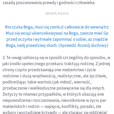
zasadą poszanowania prawdy i godności człowieka.
DEON.PL POLECA
Kto szuka Boga, musi się zwrócić całkowicie do wewnątrz.
Musi się wciąż ukierunkowywać na Boga, zawsze mieć Go
przed oczyma i wytrwale zapominać o sobie, aż znajdzie
Boga, swój prawdziwy skarb. (Sprawdź:
Rozwój duchowy
)
3. Te uwagi odnoszą się w sposób szczególny do sposobu, w
jaki środki społecznego przekazu traktują rodzinę. Z jednej
strony często przedstawiają one małżeństwo i życie
rodzinne z dużą wrażliwością, realistycznie, ale życzliwie,
podkreślając takie wartości jak miłość, wierność,
przebaczenie i wielkoduszne poświęcenie się dla innych.
Dotyczy to również przypadków, w których ukazują one
niepowodzenia i rozczarowania, nieuniknione w życiu par
małżeńskich i rodzin — napięcia, konflikty, porażki, złe
wybory i wyrządzane krzywdy — ale starając się oddzielać