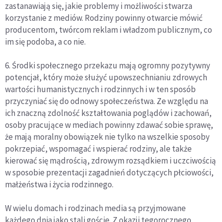
zastanawiają się, jakie problemy i możliwości stwarza
korzystanie z mediów. Rodziny powinny otwarcie mówić
producentom, twórcom reklam i władzom publicznym, co
im się podoba, a co nie.
6. Środki społecznego przekazu mają ogromny pozytywny
potencjał, który może służyć upowszechnianiu zdrowych
wartości humanistycznych i rodzinnych i w ten sposób
przyczyniać się do odnowy społeczeństwa. Ze względu na
ich znaczną zdolność kształtowania poglądów i zachowań,
osoby pracujące w mediach powinny zdawać sobie sprawę,
że mają moralny obowiązek nie tylko na wszelkie sposoby
pokrzepiać, wspomagać i wspierać rodziny, ale także
kierować się mądrością, zdrowym rozsądkiem i uczciwością
w sposobie prezentacji zagadnień dotyczących płciowości,
małżeństwa i życia rodzinnego.
W wielu domach i rodzinach media są przyjmowane
każdego dnia jako stali goście. Z okazji tegorocznego