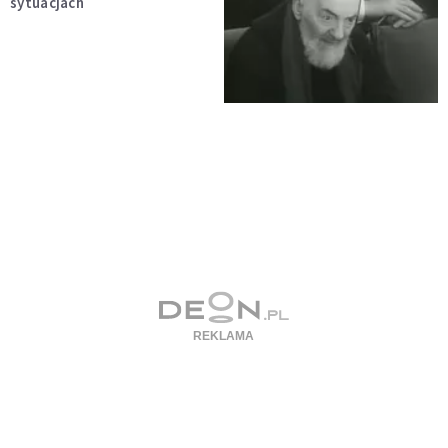
sytuacjach