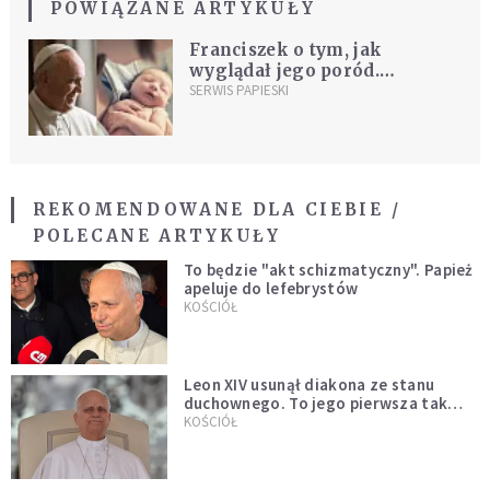
POWIĄZANE ARTYKUŁY
Franciszek o tym, jak
wyglądał jego poród.
Przyszedł na świat w...
SERWIS PAPIESKI
blaszanej misce
REKOMENDOWANE DLA CIEBIE /
POLECANE ARTYKUŁY
To będzie "akt schizmatyczny". Papież
apeluje do lefebrystów
KOŚCIÓŁ
Leon XIV usunął diakona ze stanu
duchownego. To jego pierwsza tak
bezprecedensowa decyzja
KOŚCIÓŁ