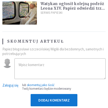
Watykan ogłosił kolejną podróż
Leona XIV. Papież odwiedzi trzy
kraje Ameryki Południowej
SERWIS PAPIESKI
SKOMENTUJ ARTYKUŁ
Papież błogosławi szczecińskiej Wigilii dla bezdomnych, samotnych i
potrzebujących
Zaloguj się
lub
skomentuj jako Gość
Twój komentarz będzie moderowany
DODAJ KOMENTARZ