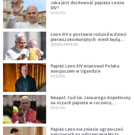
Jaka jest duchowość papieża Leona
XIV?
KOŚCIÓŁ
Leon XIV o postawie rodziców dzieci
pierwszokomunijnych: niech będą
przykładem
SERWIS PAPIESKI
Papież Leon XIV mianował Polaka
nuncjuszem w Ugandzie
KOŚCIÓŁ
Neapol: Cud św. Januarego dopełniony
na oczach papieża w rocznicę
pontyfikatu!
KOŚCIÓŁ
Papież Leon nie zniesie ograniczeń
nałożonych na odprawianie Mszy