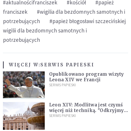
#aktualnościfranciszek
#kościół
#papież
franciszek
#wigilia dla bezdomnych samotnych i
potrzebujących
#papież błogosławi szczecińskiej
wigilii dla bezdomnych samotnych i
potrzebujących
WIĘCEJ W:
SERWIS PAPIESKI
Opublikowano program wizyty
Leona XIV we Francji
SERWIS PAPIESKI
Leon XIV: Modlitwa jest czymś
więcej niż techniką. "Odkryjmy
ją na nowo"
SERWIS PAPIESKI