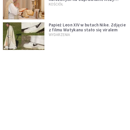
trydenckiej. „Traditionis custodes”
KOŚCIÓŁ
zostaje w mocy
Papież Leon XIV w butach Nike. Zdjęcie
z filmu Watykanu stało się viralem
WYDARZENIA