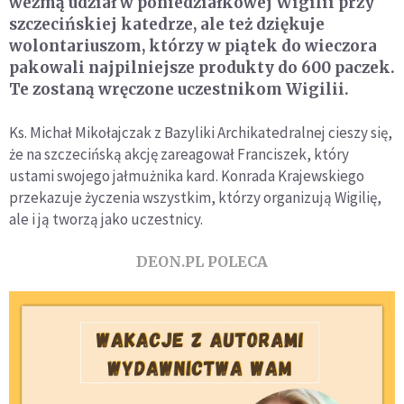
wezmą udział w poniedziałkowej Wigilii przy
szczecińskiej katedrze, ale też dziękuje
wolontariuszom, którzy w piątek do wieczora
pakowali najpilniejsze produkty do 600 paczek.
Te zostaną wręczone uczestnikom Wigilii.
Ks. Michał Mikołajczak z Bazyliki Archikatedralnej cieszy się,
że na szczecińską akcję zareagował Franciszek, który
ustami swojego jałmużnika kard. Konrada Krajewskiego
przekazuje życzenia wszystkim, którzy organizują Wigilię,
ale i ją tworzą jako uczestnicy.
DEON.PL POLECA