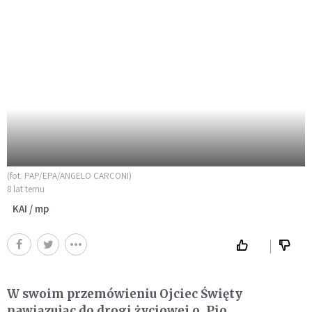
(fot. PAP/EPA/ANGELO CARCONI)
8 lat temu
KAI / mp
W swoim przemówieniu Ojciec Święty
nawiązując do drogi życiowej o. Pio