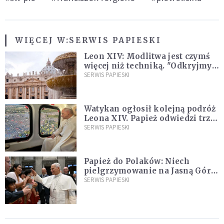
WIĘCEJ W:
SERWIS PAPIESKI
Leon XIV: Modlitwa jest czymś
więcej niż techniką. "Odkryjmy
ją na nowo"
SERWIS PAPIESKI
Watykan ogłosił kolejną podróż
Leona XIV. Papież odwiedzi trzy
kraje Ameryki Południowej
SERWIS PAPIESKI
Papież do Polaków: Niech
pielgrzymowanie na Jasną Górę
umocni wiarę i nadzieję
SERWIS PAPIESKI