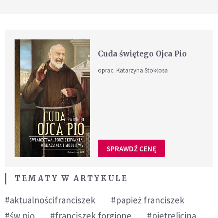
Cuda świętego Ojca Pio
oprac. Katarzyna Stokłosa
SPRAWDŹ CENĘ
TEMATY W ARTYKULE
#aktualnościfranciszek
#papież franciszek
#św pio
#franciszek forgione
#pietrelicina