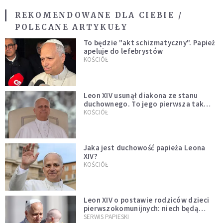
REKOMENDOWANE DLA CIEBIE /
POLECANE ARTYKUŁY
To będzie "akt schizmatyczny". Papież
apeluje do lefebrystów
KOŚCIÓŁ
Leon XIV usunął diakona ze stanu
duchownego. To jego pierwsza tak
bezprecedensowa decyzja
KOŚCIÓŁ
Jaka jest duchowość papieża Leona
XIV?
KOŚCIÓŁ
Leon XIV o postawie rodziców dzieci
pierwszokomunijnych: niech będą
przykładem
SERWIS PAPIESKI