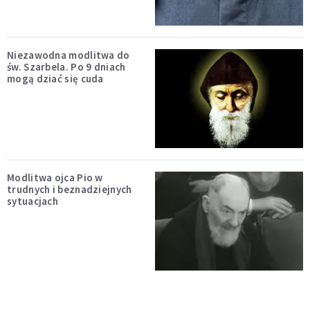
Niezawodna modlitwa do
św. Szarbela. Po 9 dniach
mogą dziać się cuda
Modlitwa ojca Pio w
trudnych i beznadziejnych
sytuacjach