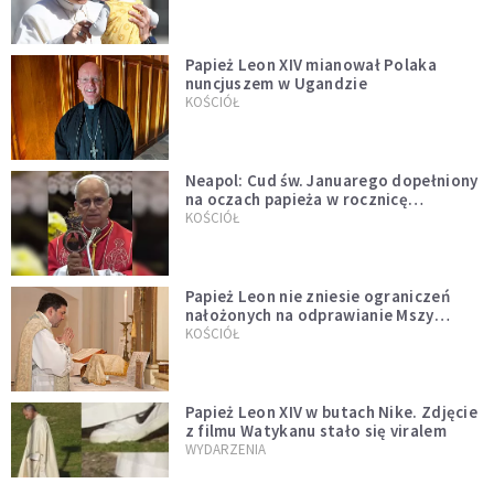
Papież Leon XIV mianował Polaka
nuncjuszem w Ugandzie
KOŚCIÓŁ
Neapol: Cud św. Januarego dopełniony
na oczach papieża w rocznicę
pontyfikatu!
KOŚCIÓŁ
Papież Leon nie zniesie ograniczeń
nałożonych na odprawianie Mszy
trydenckiej. „Traditionis custodes”
KOŚCIÓŁ
zostaje w mocy
Papież Leon XIV w butach Nike. Zdjęcie
z filmu Watykanu stało się viralem
WYDARZENIA