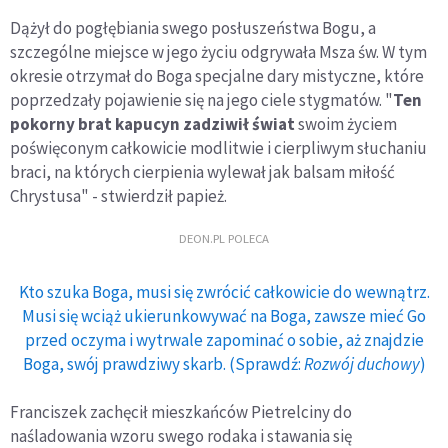
Dążył do pogłębiania swego posłuszeństwa Bogu, a
szczególne miejsce w jego życiu odgrywała Msza św. W tym
okresie otrzymał do Boga specjalne dary mistyczne, które
poprzedzały pojawienie się na jego ciele stygmatów. "
Ten
pokorny brat kapucyn zadziwił świat
swoim życiem
poświęconym całkowicie modlitwie i cierpliwym słuchaniu
braci, na których cierpienia wylewał jak balsam miłość
Chrystusa" - stwierdził papież.
DEON.PL POLECA
Kto szuka Boga, musi się zwrócić całkowicie do wewnątrz.
Musi się wciąż ukierunkowywać na Boga, zawsze mieć Go
przed oczyma i wytrwale zapominać o sobie, aż znajdzie
Boga, swój prawdziwy skarb. (Sprawdź:
Rozwój duchowy
)
Franciszek zachęcił mieszkańców Pietrelciny do
naśladowania wzoru swego rodaka i stawania się