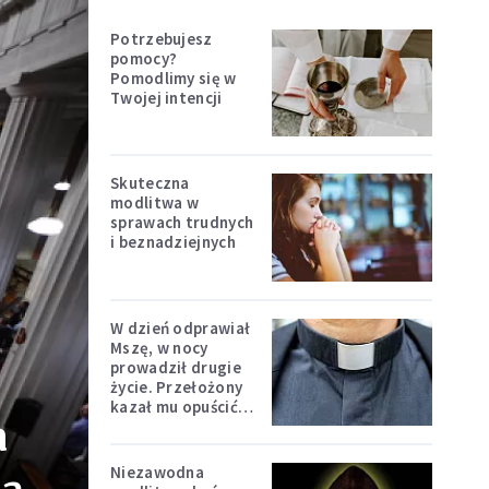
Potrzebujesz
pomocy?
Pomodlimy się w
Twojej intencji
Skuteczna
modlitwa w
sprawach trudnych
i beznadziejnych
W dzień odprawiał
Mszę, w nocy
prowadził drugie
życie. Przełożony
kazał mu opuścić
a
zakon
Niezawodna