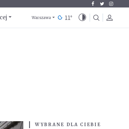
11
°
cej
Warszawa
WYBRANE DLA CIEBIE