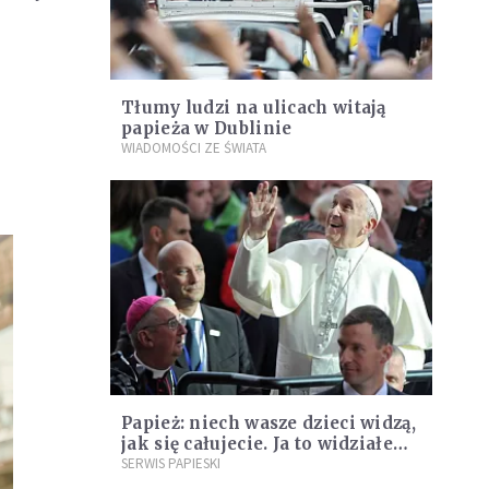
Tłumy ludzi na ulicach witają
papieża w Dublinie
WIADOMOŚCI ZE ŚWIATA
Papież: niech wasze dzieci widzą,
jak się całujecie. Ja to widziałem
i nigdy tego nie zapomnę
SERWIS PAPIESKI