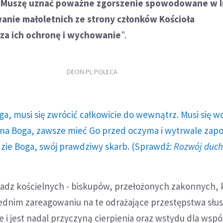
"
Muszę uznać poważne zgorszenie spowodowane w Ir
anie małoletnich ze strony członków Kościoła
za ich ochronę i wychowanie
".
DEON.PL POLECA
ga, musi się zwrócić całkowicie do wewnątrz. Musi się w
a Boga, zawsze mieć Go przed oczyma i wytrwale zap
dzie Boga, swój prawdziwy skarb. (Sprawdź:
Rozwój duc
adz kościelnych - biskupów, przełożonych zakonnych,
iednim zareagowaniu na te odrażające przestępstwa słu
 i jest nadal przyczyną cierpienia oraz wstydu dla wsp