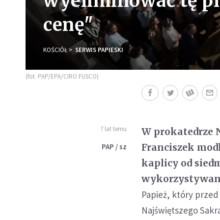
wyeliminować tę pl
cenę"
KOŚCIÓŁ
SERWIS PAPIESKI
(fot. PAP/EPA/CIRO FUSCO)
7 lat temu
W prokatedrze N
Franciszek modli
PAP / sz
kaplicy od siedm
wykorzystywan
Papież, który przed
Najświętszego Sakr