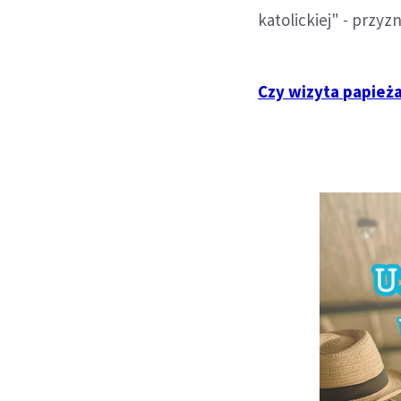
katolickiej" - przyzn
Czy wizyta papieża