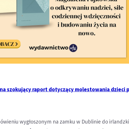
na szokujący raport dotyczący molestowania dzieci 
ówieniu wygłoszonym na zamku w Dublinie do irlandzk