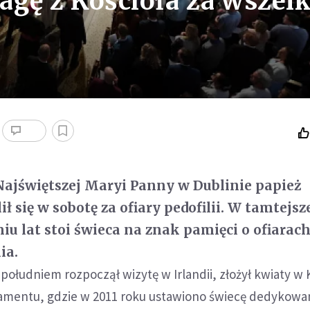
agę z Kościoła za wszel
ajświętszej Maryi Panny w Dublinie papież
ł się w sobotę za ofiary pedofilii. W tamtejsz
iu lat stoi świeca na znak pamięci o ofiarac
ia.
 południem rozpoczął wizytę w Irlandii, złożył kwiaty w 
amentu, gdzie w 2011 roku ustawiono świecę dedykowa