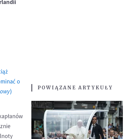
landii
ciąż
ominać o
POWIĄZANE ARTYKUŁY
howy
)
 kapłanów
sznie
ólnoty