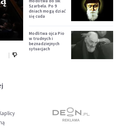
ką
modlitwa do św.
Szarbela. Po 9
dniach mogą dziać
się cuda
Modlitwa ojca Pio
w trudnych i
beznadziejnych
sytuacjach
ej
h
Kaplicy
ną