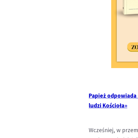
Papież odpowiada 
ludzi Kościoła»
Wcześniej, w przem