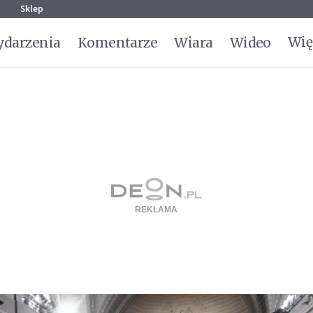
g
Sklep
Wię
darzenia
Komentarze
Wiara
Wideo