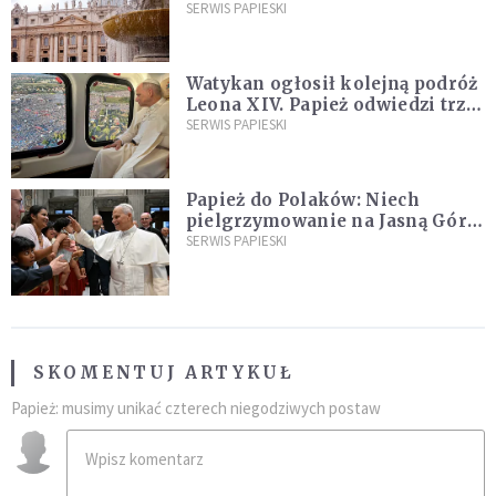
ją na nowo"
SERWIS PAPIESKI
Watykan ogłosił kolejną podróż
Leona XIV. Papież odwiedzi trzy
kraje Ameryki Południowej
SERWIS PAPIESKI
Papież do Polaków: Niech
pielgrzymowanie na Jasną Górę
umocni wiarę i nadzieję
SERWIS PAPIESKI
SKOMENTUJ ARTYKUŁ
Papież: musimy unikać czterech niegodziwych postaw