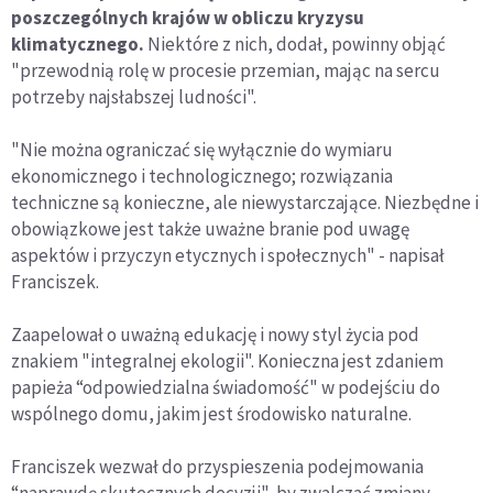
poszczególnych krajów w obliczu kryzysu
klimatycznego.
Niektóre z nich, dodał, powinny objąć
"przewodnią rolę w procesie przemian, mając na sercu
potrzeby najsłabszej ludności".
"Nie można ograniczać się wyłącznie do wymiaru
ekonomicznego i technologicznego; rozwiązania
techniczne są konieczne, ale niewystarczające. Niezbędne i
obowiązkowe jest także uważne branie pod uwagę
aspektów i przyczyn etycznych i społecznych" - napisał
Franciszek.
Zaapelował o uważną edukację i nowy styl życia pod
znakiem "integralnej ekologii". Konieczna jest zdaniem
papieża “odpowiedzialna świadomość" w podejściu do
wspólnego domu, jakim jest środowisko naturalne.
Franciszek wezwał do przyspieszenia podejmowania
“naprawdę skutecznych decyzji", by zwalczać zmiany