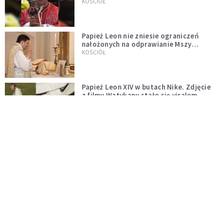
pontyfikatu!
KOŚCIÓŁ
Papież Leon nie zniesie ograniczeń
nałożonych na odprawianie Mszy
trydenckiej. „Traditionis custodes”
KOŚCIÓŁ
zostaje w mocy
Papież Leon XIV w butach Nike. Zdjęcie
z filmu Watykanu stało się viralem
WYDARZENIA