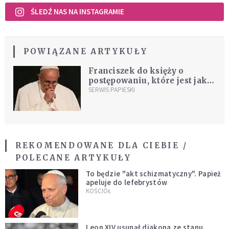
ŚLEDŹ NAS NA INSTAGRAMIE
POWIĄZANE ARTYKUŁY
Franciszek do księży o
postępowaniu, które jest jak
rzucanie bomb i działania
SERWIS PAPIESKI
terrorystyczne
REKOMENDOWANE DLA CIEBIE /
POLECANE ARTYKUŁY
To będzie "akt schizmatyczny". Papież
apeluje do lefebrystów
KOŚCIÓŁ
Leon XIV usunął diakona ze stanu