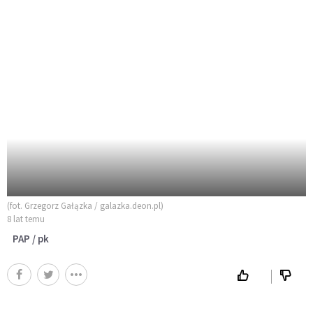
(fot. Grzegorz Gałązka / galazka.deon.pl)
8 lat temu
PAP / pk