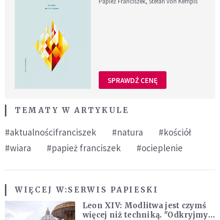
Papież Franciszek, Stefan von Kempis
SPRAWDŹ CENĘ
TEMATY W ARTYKULE
#aktualnościfranciszek
#natura
#kościół
#wiara
#papież franciszek
#ocieplenie
WIĘCEJ W:
SERWIS PAPIESKI
Leon XIV: Modlitwa jest czymś
więcej niż techniką. "Odkryjmy