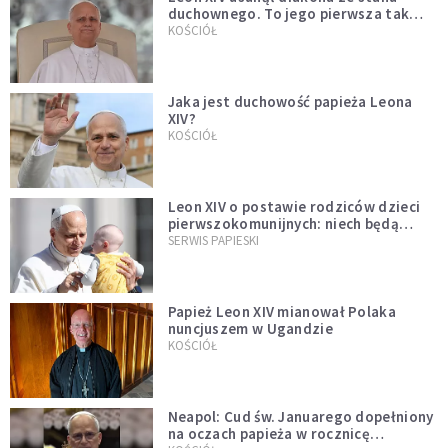
duchownego. To jego pierwsza tak
bezprecedensowa decyzja
KOŚCIÓŁ
Jaka jest duchowość papieża Leona
XIV?
KOŚCIÓŁ
Leon XIV o postawie rodziców dzieci
pierwszokomunijnych: niech będą
przykładem
SERWIS PAPIESKI
Papież Leon XIV mianował Polaka
nuncjuszem w Ugandzie
KOŚCIÓŁ
Neapol: Cud św. Januarego dopełniony
na oczach papieża w rocznicę