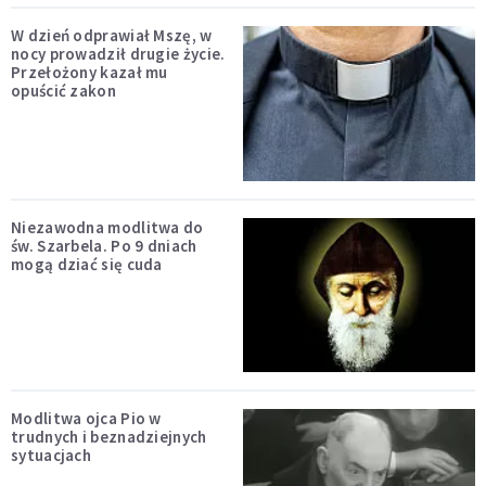
W dzień odprawiał Mszę, w
nocy prowadził drugie życie.
Przełożony kazał mu
opuścić zakon
Niezawodna modlitwa do
św. Szarbela. Po 9 dniach
mogą dziać się cuda
Modlitwa ojca Pio w
trudnych i beznadziejnych
sytuacjach