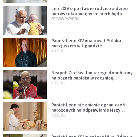
Leon XIV o postawie rodziców dzieci
pierwszokomunijnych: niech będą
przykładem
SERWIS PAPIESKI
Papież Leon XIV mianował Polaka
nuncjuszem w Ugandzie
KOŚCIÓŁ
Neapol: Cud św. Januarego dopełniony
na oczach papieża w rocznicę
pontyfikatu!
KOŚCIÓŁ
Papież Leon nie zniesie ograniczeń
nałożonych na odprawianie Mszy
trydenckiej. „Traditionis custodes”
KOŚCIÓŁ
zostaje w mocy
Papież Leon XIV w butach Nike. Zdjęcie