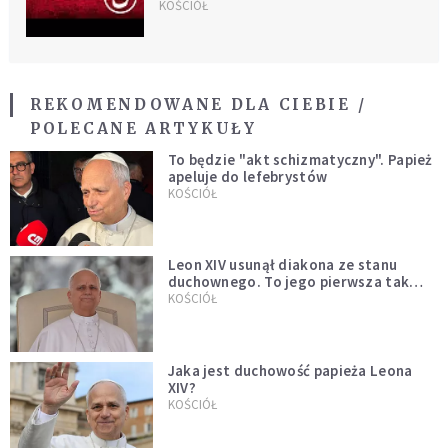
KOŚCIÓŁ
REKOMENDOWANE DLA CIEBIE /
POLECANE ARTYKUŁY
To będzie "akt schizmatyczny". Papież
apeluje do lefebrystów
KOŚCIÓŁ
Leon XIV usunął diakona ze stanu
duchownego. To jego pierwsza tak
bezprecedensowa decyzja
KOŚCIÓŁ
Jaka jest duchowość papieża Leona
XIV?
KOŚCIÓŁ