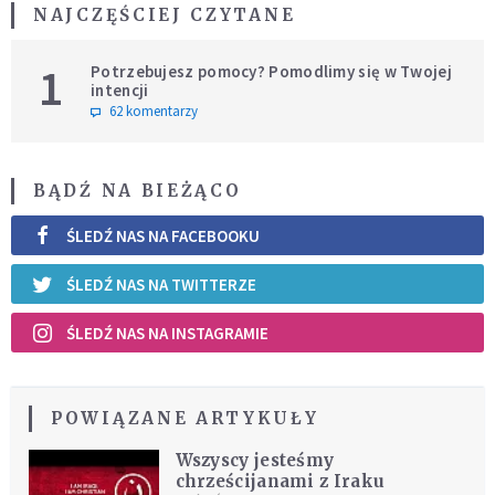
NAJCZĘŚCIEJ CZYTANE
1
Potrzebujesz pomocy? Pomodlimy się w Twojej
intencji
62 komentarzy
BĄDŹ NA BIEŻĄCO
ŚLEDŹ NAS NA FACEBOOKU
ŚLEDŹ NAS NA TWITTERZE
ŚLEDŹ NAS NA INSTAGRAMIE
POWIĄZANE ARTYKUŁY
Wszyscy jesteśmy
chrześcijanami z Iraku