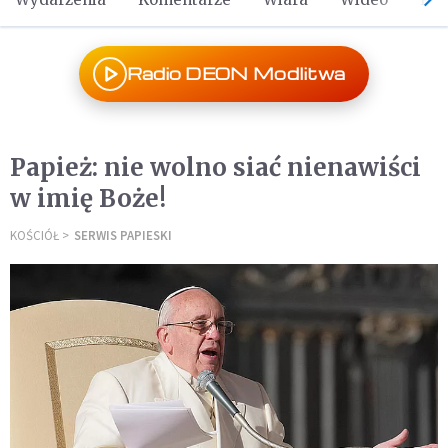
Radio DEON Modlitwa
Papież: nie wolno siać nienawiści
w imię Boże!
KOŚCIÓŁ
SERWIS PAPIESKI