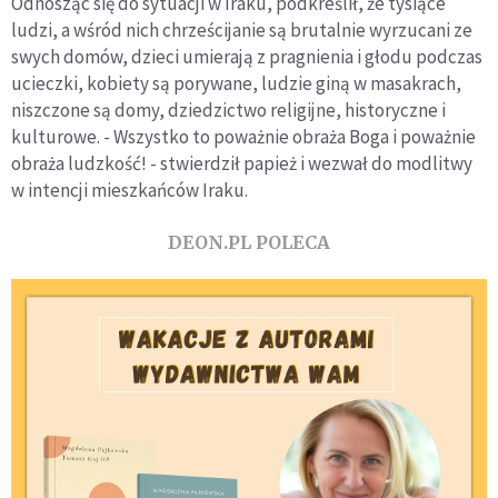
Odnosząc się do sytuacji w Iraku, podkreślił, że tysiące
ludzi, a wśród nich chrześcijanie są brutalnie wyrzucani ze
swych domów, dzieci umierają z pragnienia i głodu podczas
ucieczki, kobiety są porywane, ludzie giną w masakrach,
niszczone są domy, dziedzictwo religijne, historyczne i
kulturowe. - Wszystko to poważnie obraża Boga i poważnie
obraża ludzkość! - stwierdził papież i wezwał do modlitwy
w intencji mieszkańców Iraku.
DEON.PL POLECA