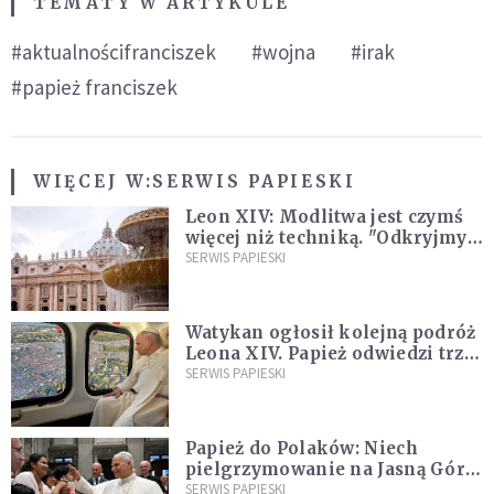
TEMATY W ARTYKULE
#aktualnościfranciszek
#wojna
#irak
#papież franciszek
WIĘCEJ W:
SERWIS PAPIESKI
Leon XIV: Modlitwa jest czymś
więcej niż techniką. "Odkryjmy
ją na nowo"
SERWIS PAPIESKI
Watykan ogłosił kolejną podróż
Leona XIV. Papież odwiedzi trzy
kraje Ameryki Południowej
SERWIS PAPIESKI
Papież do Polaków: Niech
pielgrzymowanie na Jasną Górę
umocni wiarę i nadzieję
SERWIS PAPIESKI