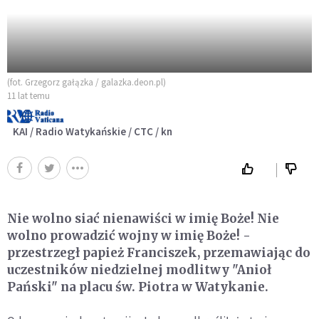
(fot. Grzegorz gałązka / galazka.deon.pl)
11 lat temu
KAI / Radio Watykańskie / CTC / kn
Nie wolno siać nienawiści w imię Boże! Nie
wolno prowadzić wojny w imię Boże! -
przestrzegł papież Franciszek, przemawiając do
uczestników niedzielnej modlitwy "Anioł
Pański" na placu św. Piotra w Watykanie.