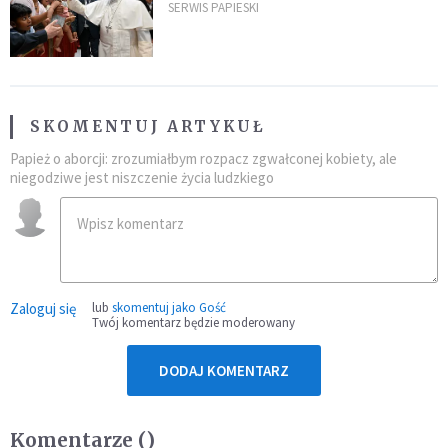
umocni wiarę i nadzieję
SERWIS PAPIESKI
SKOMENTUJ ARTYKUŁ
Papież o aborcji: zrozumiałbym rozpacz zgwałconej kobiety, ale
niegodziwe jest niszczenie życia ludzkiego
Zaloguj się
lub
skomentuj jako Gość
Twój komentarz będzie moderowany
DODAJ KOMENTARZ
Komentarze (
)