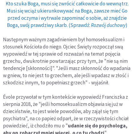
Kto szuka Boga, musi się zwrócić całkowicie do wewnątrz.
Musi się wciąż ukierunkowywać na Boga, zawsze mieć Go
przed oczyma i wytrwale zapominać o sobie, aż znajdzie
Boga, swój prawdziwy skarb. (Sprawdź:
Rozwój duchowy
)
Następnym ważnym zagadnieniem był homoseksualizm i
stosunek Kościoła do niego. Ojciec Święty rozpoczął swą
wypowiedź w tej sprawie od rozważań na temat pojęcia
grzechu, dwukrotnie powtarzając przy tym, że "nie są nim
tendencje [skłonności]". "Jeśli masz skłonność do wpadania
w gniew, to nie jest to grzechem, ale jeśli wpadasz w złość i
szkodzisz innym, to popełniasz grzech" - wyjaśnił.
Évole przywołał w tym kontekście wypowiedź Franciszka z
sierpnia 2018, że "jeśli homoseksualizm objawia się już w
dzieciństwie, to jest wiele powodów, aby zajął się tym
psychiatra", na co papież odparł, że w rzeczywistości chciał
powiedzieć, iż chodziło mu o "
udanie się do psychologa,
aby on zobaczył mniej więcej, o co tu chodzi
".