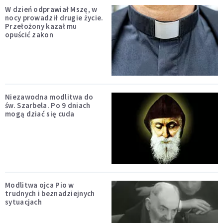
W dzień odprawiał Mszę, w
nocy prowadził drugie życie.
Przełożony kazał mu
opuścić zakon
Niezawodna modlitwa do
św. Szarbela. Po 9 dniach
mogą dziać się cuda
Modlitwa ojca Pio w
trudnych i beznadziejnych
sytuacjach