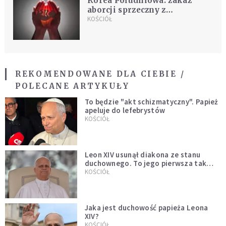
Korea Południowa: zakaz
aborcji sprzeczny z
konstytucją
KOŚCIÓŁ
REKOMENDOWANE DLA CIEBIE /
POLECANE ARTYKUŁY
To będzie "akt schizmatyczny". Papież
apeluje do lefebrystów
KOŚCIÓŁ
Leon XIV usunął diakona ze stanu
duchownego. To jego pierwsza tak
bezprecedensowa decyzja
KOŚCIÓŁ
Jaka jest duchowość papieża Leona
XIV?
KOŚCIÓŁ