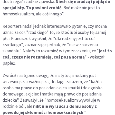
dostrzegać rzadkie zjawiska.
Niech się naradzą i pójdą do
specjalisty. To powinni zrobić.
Być może nie jest to
homoseksualizm, ale coś innego".
Reportera nadal jednak interesowało pytanie, czy można
uznać za coś "rzadkiego" to, że ktoś lubi osoby tej samej
płci. Franciszek wyjaśnił, że "dla rodziny jest to coś
rzadkiego", zaznaczając jednak, że "nie w znaczeniu
skandalu". Należy to rozumieć w tym znaczeniu, że "
jest to
coś, czego nie rozumieją, coś poza normą
" - wskazał
papież.
Zwrócił następnie uwagę, że instytucja rodziny jest
wcześniejsza i ważniejsza, dodając zarazem, że "każda
osoba ma prawo do posiadania ojca i matki i do ogniska
domowego, a ojciec i matka mają prawo do posiadania
dziecka". Zauważył, że "homoseksualizm wywołuje w
rodzinie ból, ale
nikt nie wyrzuca z domu osoby z
powodu jej skłonności homoseksualnych"
.