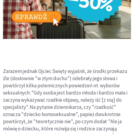
Zarazem jednak Ojciec Święty wyjaśnił, że środki przekazu
źle (dosłownie "w złym duchu") odebrały jego słowa i
powtórzył kilka polemicznych powiedzeń nt. wyborów
seksualnych: "Gdy osoba jest bardzo młoda i bardzo mała i
zaczyna wykazywać rzadkie objawy, należy iść [z nią] do
specjalisty". Na pytanie dziennikarza, czy "rzadkość"
oznacza "dziecko homoseksualne", papież dwukrotnie
powtórzył, że "teoretycznie nie", po czym dodał: "Ale ja
mówię o dziecku, które rozwija się i rodzice zaczynają