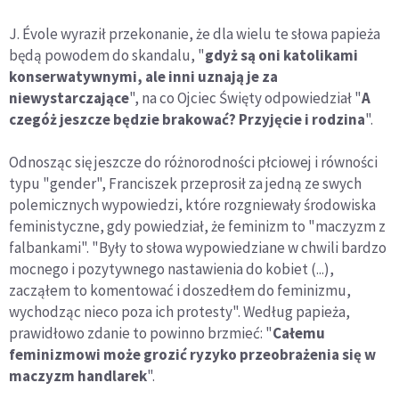
J. Évole wyraził przekonanie, że dla wielu te słowa papieża
będą powodem do skandalu, "
gdyż są oni katolikami
konserwatywnymi, ale inni uznają je za
niewystarczające
", na co Ojciec Święty odpowiedział "
A
czegóż jeszcze będzie brakować? Przyjęcie i rodzina
".
Odnosząc się jeszcze do różnorodności płciowej i równości
typu "gender", Franciszek przeprosił za jedną ze swych
polemicznych wypowiedzi, które rozgniewały środowiska
feministyczne, gdy powiedział, że feminizm to "maczyzm z
falbankami". "Były to słowa wypowiedziane w chwili bardzo
mocnego i pozytywnego nastawienia do kobiet (...),
zacząłem to komentować i doszedłem do feminizmu,
wychodząc nieco poza ich protesty". Według papieża,
prawidłowo zdanie to powinno brzmieć: "
Całemu
feminizmowi może grozić ryzyko przeobrażenia się w
maczyzm handlarek
".