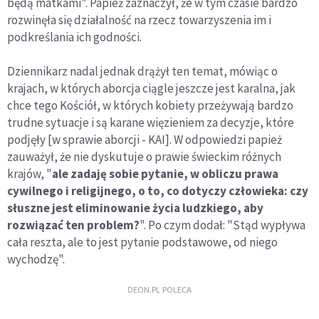
będą matkami". Papież zaznaczył, że w tym czasie bardzo
rozwinęła się działalność na rzecz towarzyszenia im i
podkreślania ich godności.
Dziennikarz nadal jednak drążył ten temat, mówiąc o
krajach, w których aborcja ciągle jeszcze jest karalna, jak
chce tego Kościół, w których kobiety przeżywają bardzo
trudne sytuacje i są karane więzieniem za decyzje, które
podjęły [w sprawie aborcji - KAI]. W odpowiedzi papież
zauważył, że nie dyskutuje o prawie świeckim różnych
krajów, "
ale zadaję sobie pytanie, w obliczu prawa
cywilnego i religijnego, o to, co dotyczy człowieka: czy
słuszne jest eliminowanie życia ludzkiego, aby
rozwiązać ten problem?
". Po czym dodał: "Stąd wypływa
cała reszta, ale to jest pytanie podstawowe, od niego
wychodzę".
DEON.PL POLECA