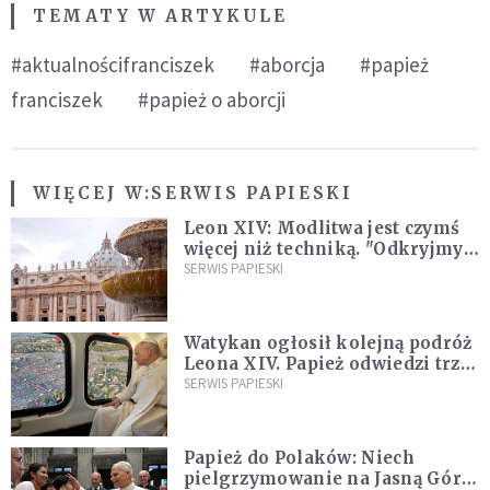
TEMATY W ARTYKULE
#aktualnościfranciszek
#aborcja
#papież
franciszek
#papież o aborcji
WIĘCEJ W:
SERWIS PAPIESKI
Leon XIV: Modlitwa jest czymś
więcej niż techniką. "Odkryjmy
ją na nowo"
SERWIS PAPIESKI
Watykan ogłosił kolejną podróż
Leona XIV. Papież odwiedzi trzy
kraje Ameryki Południowej
SERWIS PAPIESKI
Papież do Polaków: Niech
pielgrzymowanie na Jasną Górę