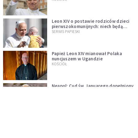
Leon XIV o postawie rodziców dzieci
pierwszokomunijnych: niech będą
przykładem
SERWIS PAPIESKI
Papież Leon XIV mianował Polaka
nuncjuszem w Ugandzie
KOŚCIÓŁ
Neapol: Cud św. Januarego dopełniony
na oczach papieża w rocznicę
pontyfikatu!
KOŚCIÓŁ
Papież Leon nie zniesie ograniczeń
nałożonych na odprawianie Mszy
trydenckiej. „Traditionis custodes”
KOŚCIÓŁ
zostaje w mocy