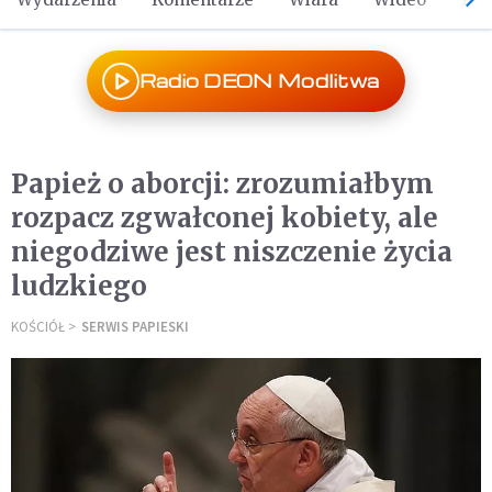
Radio DEON Modlitwa
Papież o aborcji: zrozumiałbym
rozpacz zgwałconej kobiety, ale
niegodziwe jest niszczenie życia
ludzkiego
KOŚCIÓŁ
SERWIS PAPIESKI