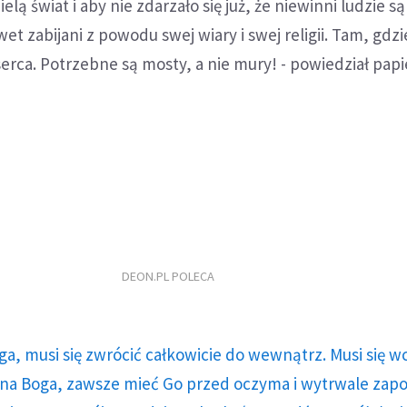
elą świat i aby nie zdarzało się już, że niewinni ludzie są
t zabijani z powodu swej wiary i swej religii. Tam, gdzie
erca. Potrzebne są mosty, a nie mury! - powiedział papi
DEON.PL POLECA
ga, musi się zwrócić całkowicie do wewnątrz. Musi się w
a Boga, zawsze mieć Go przed oczyma i wytrwale zap