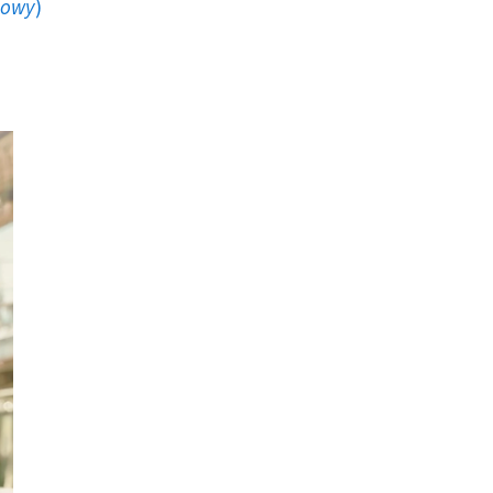
howy
)