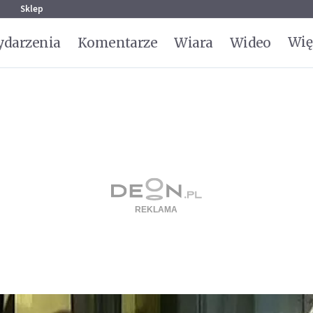
g
Sklep
Wię
darzenia
Komentarze
Wiara
Wideo