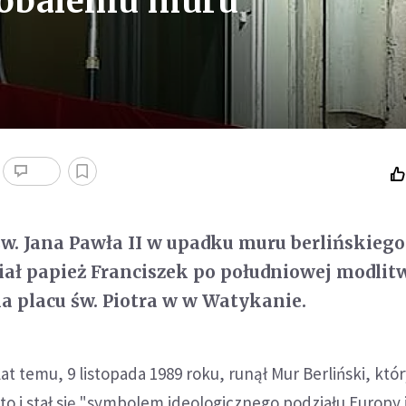
w obaleniu muru
 św. Jana Pawła II w upadku muru berlińskiego
ał papież Franciszek po południowej modlit
na placu św. Piotra w w Watykanie.
at temu, 9 listopada 1989 roku, runął Mur Berliński, któr
sto i stał się "symbolem ideologicznego podziału Europy 