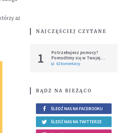
którzy aż
NAJCZĘŚCIEJ CZYTANE
Potrzebujesz pomocy?
1
Pomodlimy się w Twojej
intencji
62 komentarzy
BĄDŹ NA BIEŻĄCO
ŚLEDŹ NAS NA FACEBOOKU
ŚLEDŹ NAS NA TWITTERZE