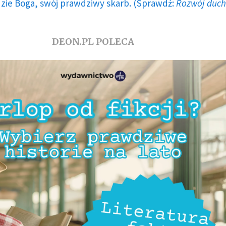
dzie Boga, swój prawdziwy skarb. (Sprawdź:
Rozwój duc
DEON.PL POLECA