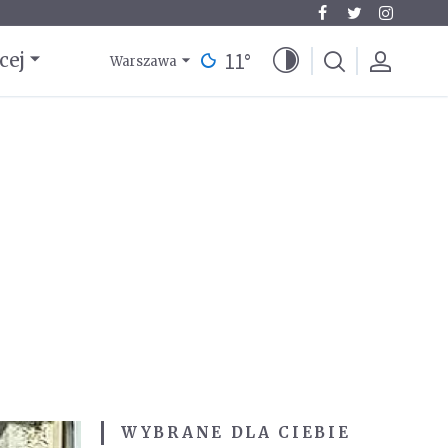
11
°
cej
Warszawa
WYBRANE DLA CIEBIE