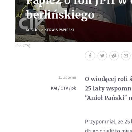
Papież o roli JPII 
berlińskiego
KOŚCIÓŁ
SERWIS PAPIESKI
(fot. CTV)
11 lat temu
O wiodącej roli
25 laty wspomni
KAI / CTV / pk
"Anioł Pański" 
Przypomniał, że 25 l
długo dzielił to mia