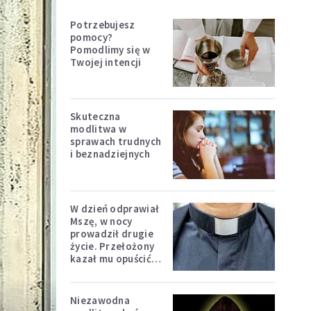
Potrzebujesz
pomocy?
Pomodlimy się w
Twojej intencji
Skuteczna
modlitwa w
sprawach trudnych
i beznadziejnych
W dzień odprawiał
Mszę, w nocy
prowadził drugie
życie. Przełożony
kazał mu opuścić
zakon
Niezawodna