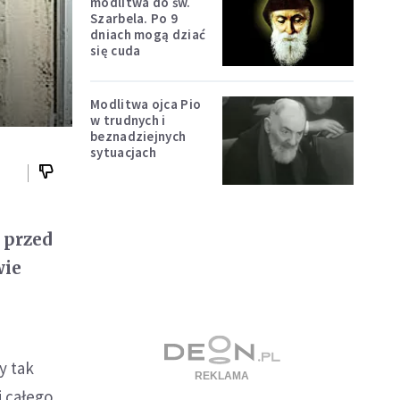
modlitwa do św.
Szarbela. Po 9
dniach mogą dziać
się cuda
Modlitwa ojca Pio
w trudnych i
beznadziejnych
sytuacjach
 przed
wie
y tak
i całego