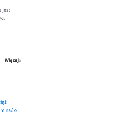
 jest
eż.
Więcej»
ciąż
ominać o