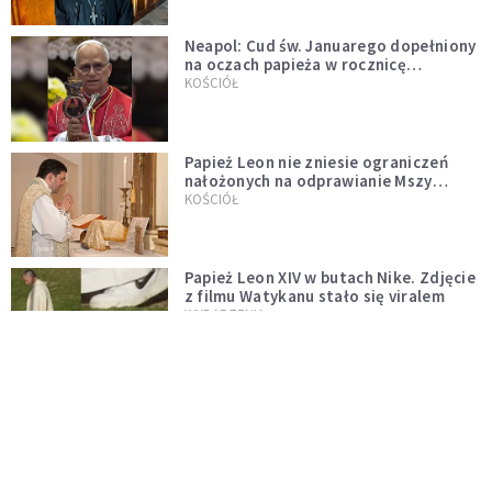
Neapol: Cud św. Januarego dopełniony
na oczach papieża w rocznicę
pontyfikatu!
KOŚCIÓŁ
Papież Leon nie zniesie ograniczeń
nałożonych na odprawianie Mszy
trydenckiej. „Traditionis custodes”
KOŚCIÓŁ
zostaje w mocy
Papież Leon XIV w butach Nike. Zdjęcie
z filmu Watykanu stało się viralem
WYDARZENIA