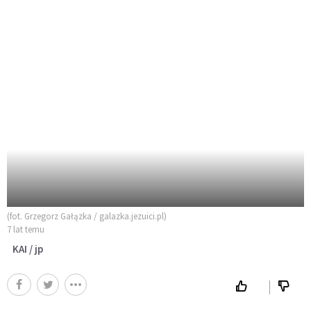
(fot. Grzegorz Gałązka / galazka.jezuici.pl)
7 lat temu
KAI / jp