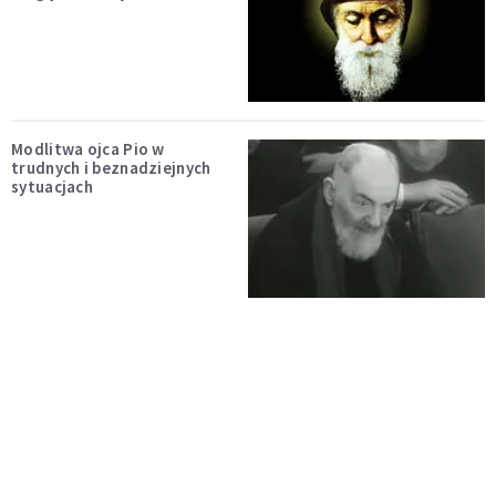
Modlitwa ojca Pio w
trudnych i beznadziejnych
sytuacjach