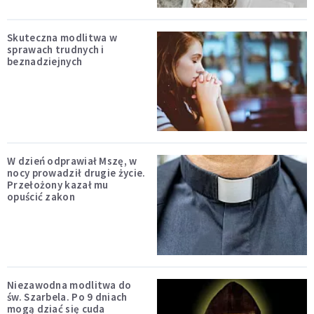
Skuteczna modlitwa w
sprawach trudnych i
beznadziejnych
W dzień odprawiał Mszę, w
nocy prowadził drugie życie.
Przełożony kazał mu
opuścić zakon
Niezawodna modlitwa do
św. Szarbela. Po 9 dniach
mogą dziać się cuda