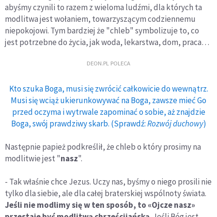
abyśmy czynili to razem z wieloma ludźmi, dla których ta
modlitwa jest wołaniem, towarzyszącym codziennemu
niepokojowi. Tym bardziej że "chleb" symbolizuje to, co
jest potrzebne do życia, jak woda, lekarstwa, dom, praca…
DEON.PL POLECA
Kto szuka Boga, musi się zwrócić całkowicie do wewnątrz.
Musi się wciąż ukierunkowywać na Boga, zawsze mieć Go
przed oczyma i wytrwale zapominać o sobie, aż znajdzie
Boga, swój prawdziwy skarb. (Sprawdź:
Rozwój duchowy
)
Następnie papież podkreślił, że chleb o który prosimy na
modlitwie jest "
nasz
".
- Tak właśnie chce Jezus. Uczy nas, byśmy o niego prosili nie
tylko dla siebie, ale dla całej braterskiej wspólnoty świata.
Jeśli nie modlimy się w ten sposób, to «Ojcze nasz»
przestaje być modlitwą chrześcijańską
. Jeśli Bóg jest