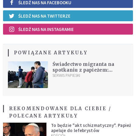
ŚLEDŹ NAS NA FACEBOOKU
ŚLEDŹ NAS NA TWITTERZE
ŚLEDŹ NAS NA INSTAGRAMIE
POWIĄZANE ARTYKUŁY
Świadectwo migranta na
spotkaniu z papieżem:
Kościół mnie przyjął i
SERWIS PAPIESKI
troszczy się o mnie
REKOMENDOWANE DLA CIEBIE /
POLECANE ARTYKUŁY
To będzie "akt schizmatyczny". Papież
apeluje do lefebrystów
KOŚCIÓŁ