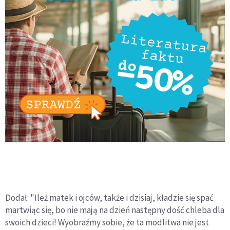
Dodał: "Ileż matek i ojców, także i dzisiaj, kładzie się spać
martwiąc się, bo nie mają na dzień następny dość chleba dla
swoich dzieci! Wyobraźmy sobie, że ta modlitwa nie jest