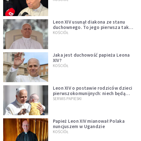
Leon XIV usunął diakona ze stanu
duchownego. To jego pierwsza tak
bezprecedensowa decyzja
KOŚCIÓŁ
Jaka jest duchowość papieża Leona
XIV?
KOŚCIÓŁ
Leon XIV o postawie rodziców dzieci
pierwszokomunijnych: niech będą
przykładem
SERWIS PAPIESKI
Papież Leon XIV mianował Polaka
nuncjuszem w Ugandzie
KOŚCIÓŁ