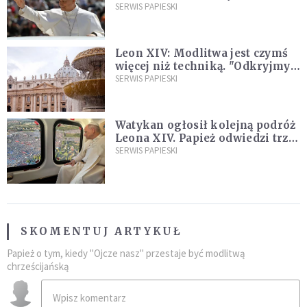
SERWIS PAPIESKI
Leon XIV: Modlitwa jest czymś
więcej niż techniką. "Odkryjmy
ją na nowo"
SERWIS PAPIESKI
Watykan ogłosił kolejną podróż
Leona XIV. Papież odwiedzi trzy
kraje Ameryki Południowej
SERWIS PAPIESKI
SKOMENTUJ ARTYKUŁ
Papież o tym, kiedy "Ojcze nasz" przestaje być modlitwą
chrześcijańską