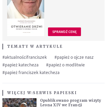
SPRAWDŹ CENĘ
TEMATY W ARTYKULE
#aktualnościfranciszek
#papież o ojcze nasz
#papież katecheza
#papież o modlitwie
#papież franciszek katecheza
WIĘCEJ W:
SERWIS PAPIESKI
Opublikowano program wizyty
Leona XIV we Francji