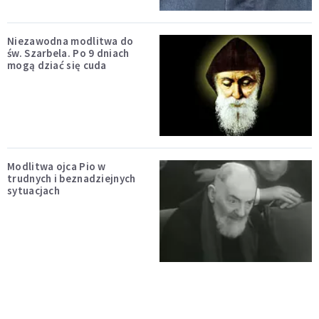
Niezawodna modlitwa do
św. Szarbela. Po 9 dniach
mogą dziać się cuda
Modlitwa ojca Pio w
trudnych i beznadziejnych
sytuacjach