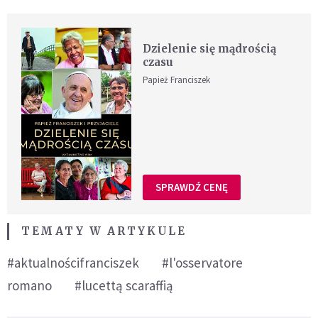
Dzielenie się mądrością
czasu
Papież Franciszek
SPRAWDŹ CENĘ
TEMATY W ARTYKULE
#aktualnościfranciszek
#l'osservatore
romano
#lucettą scaraffią