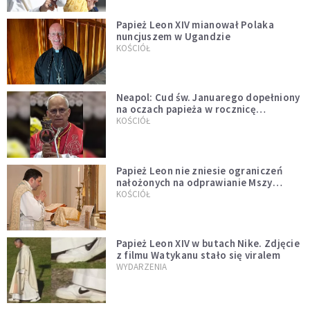
Papież Leon XIV mianował Polaka
nuncjuszem w Ugandzie
KOŚCIÓŁ
Neapol: Cud św. Januarego dopełniony
na oczach papieża w rocznicę
pontyfikatu!
KOŚCIÓŁ
Papież Leon nie zniesie ograniczeń
nałożonych na odprawianie Mszy
trydenckiej. „Traditionis custodes”
KOŚCIÓŁ
zostaje w mocy
Papież Leon XIV w butach Nike. Zdjęcie
z filmu Watykanu stało się viralem
WYDARZENIA