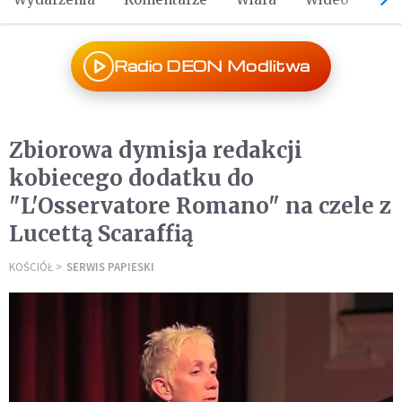
Radio DEON Modlitwa
Zbiorowa dymisja redakcji
kobiecego dodatku do
"L'Osservatore Romano" na czele z
Lucettą Scaraffią
KOŚCIÓŁ
SERWIS PAPIESKI