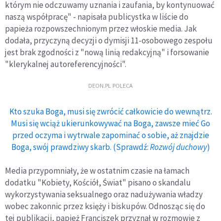
którym nie odczuwamy uznania i zaufania, by kontynuować
naszą współpracę" - napisała publicystka w liście do
papieża rozpowszechnionym przez włoskie media. Jak
dodała, przyczyną decyzji o dymisji 11-osobowego zespołu
jest brak zgodności z "nową linią redakcyjną" i forsowanie
"klerykalnej autoreferencyjności".
DEON.PL POLECA
Kto szuka Boga, musi się zwrócić całkowicie do wewnątrz.
Musi się wciąż ukierunkowywać na Boga, zawsze mieć Go
przed oczyma i wytrwale zapominać o sobie, aż znajdzie
Boga, swój prawdziwy skarb. (Sprawdź:
Rozwój duchowy
)
Media przypomniały, że w ostatnim czasie na łamach
dodatku "Kobiety, Kościół, Świat" pisano o skandalu
wykorzystywania seksualnego oraz nadużywania władzy
wobec zakonnic przez księży i biskupów. Odnosząc się do
tej publikacji, papież Franciszek przyznał w rozmowie z