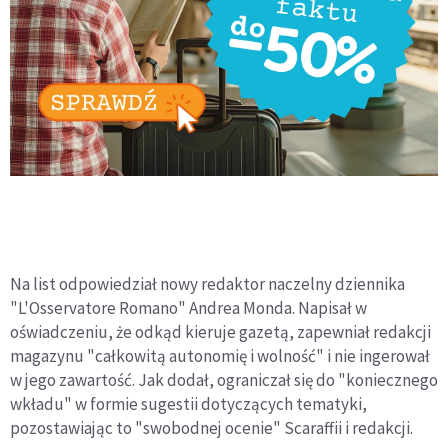
Na list odpowiedział nowy redaktor naczelny dziennika
"L'Osservatore Romano" Andrea Monda. Napisał w
oświadczeniu, że odkąd kieruje gazetą, zapewniał redakcji
magazynu "całkowitą autonomię i wolność" i nie ingerował
w jego zawartość. Jak dodał, ograniczał się do "koniecznego
wkładu" w formie sugestii dotyczących tematyki,
pozostawiając to "swobodnej ocenie" Scaraffii i redakcji.