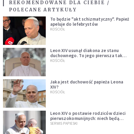
REKOMENDOWANE DLA CIEBIE /
POLECANE ARTYKUŁY
To będzie "akt schizmatyczny". Papież
apeluje do lefebrystów
KOŚCIÓŁ
Leon XIV usunął diakona ze stanu
duchownego. To jego pierwsza tak
bezprecedensowa decyzja
KOŚCIÓŁ
Jaka jest duchowość papieża Leona
XIV?
KOŚCIÓŁ
Leon XIV o postawie rodziców dzieci
pierwszokomunijnych: niech będą
przykładem
SERWIS PAPIESKI