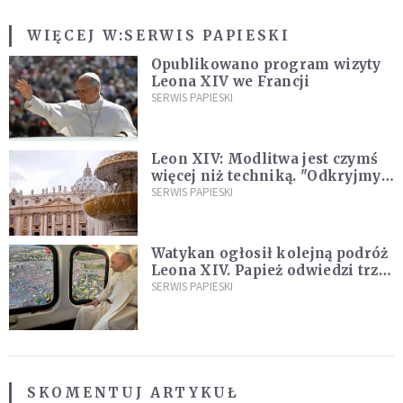
WIĘCEJ W:
SERWIS PAPIESKI
Opublikowano program wizyty
Leona XIV we Francji
SERWIS PAPIESKI
Leon XIV: Modlitwa jest czymś
więcej niż techniką. "Odkryjmy
ją na nowo"
SERWIS PAPIESKI
Watykan ogłosił kolejną podróż
Leona XIV. Papież odwiedzi trzy
kraje Ameryki Południowej
SERWIS PAPIESKI
SKOMENTUJ ARTYKUŁ