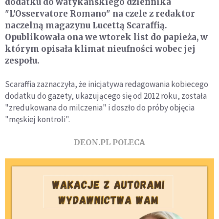
dodatku do watykańskiego dziennika
"L'Osservatore Romano" na czele z redaktor
naczelną magazynu Lucettą Scaraffią.
Opublikowała ona we wtorek list do papieża, w
którym opisała klimat nieufności wobec jej
zespołu.
Scaraffia zaznaczyła, że inicjatywa redagowania kobiecego
dodatku do gazety, ukazującego się od 2012 roku, została
"zredukowana do milczenia" i doszło do próby objęcia
"męskiej kontroli".
DEON.PL POLECA