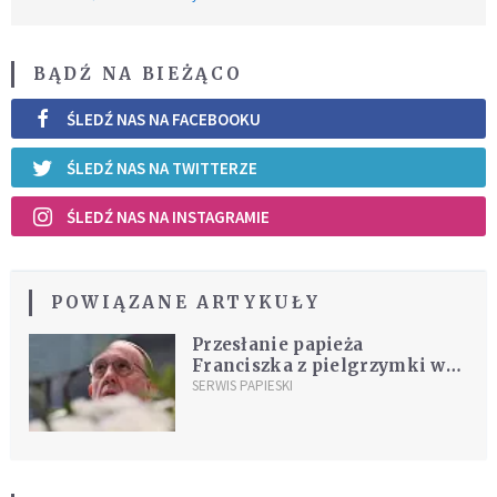
BĄDŹ NA BIEŻĄCO
ŚLEDŹ NAS NA FACEBOOKU
ŚLEDŹ NAS NA TWITTERZE
ŚLEDŹ NAS NA INSTAGRAMIE
POWIĄZANE ARTYKUŁY
Przesłanie papieża
Franciszka z pielgrzymki w
Loreto: Bóg przez Maryję
SERWIS PAPIESKI
powierza misję w naszych
czasach