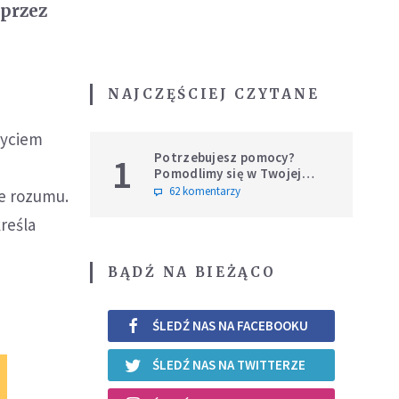
 przez
NAJCZĘŚCIEJ CZYTANE
życiem
Potrzebujesz pomocy?
1
Pomodlimy się w Twojej
intencji
62 komentarzy
ie rozumu.
kreśla
BĄDŹ NA BIEŻĄCO
ŚLEDŹ NAS NA FACEBOOKU
ŚLEDŹ NAS NA TWITTERZE