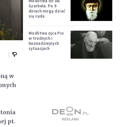
modlitwa do św.
Szarbela. Po 9
dniach mogą dziać
się cuda
Modlitwa ojca Pio
w trudnych i
beznadziejnych
sytuacjach
oną w
lonych
ntonia
ej pt.