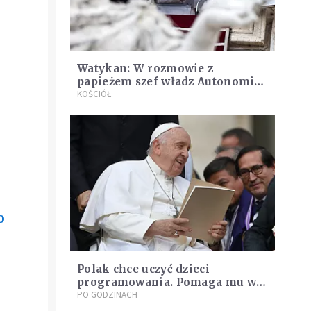
Watykan: W rozmowie z
papieżem szef władz Autonomii
Palestyńskiej podziękował mu za
KOŚCIÓŁ
wysiłki na rzecz pokoju na
Bliskim Wschodzie
o
Polak chce uczyć dzieci
programowania. Pomaga mu w
tym… papież Franciszek
PO GODZINACH