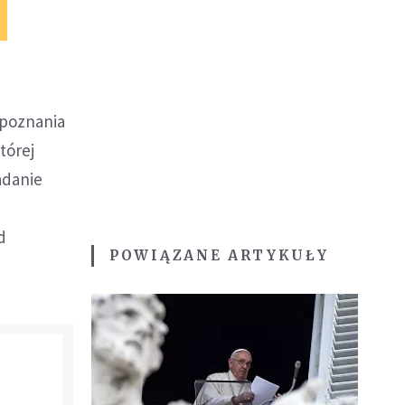
 poznania
tórej
adanie
d
POWIĄZANE ARTYKUŁY