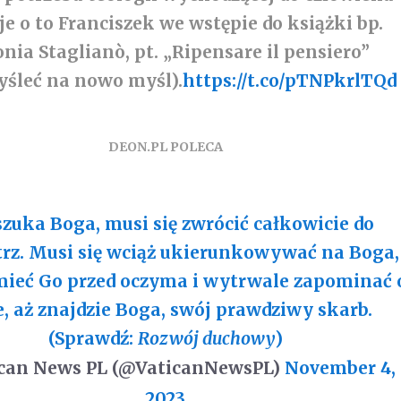
je o to Franciszek we wstępie do książki bp.
nia Staglianò, pt. „Ripensare il pensiero”
yśleć na nowo myśl).
https://t.co/pTNPkrlTQd
DEON.PL POLECA
szuka Boga, musi się zwrócić całkowicie do
z. Musi się wciąż ukierunkowywać na Boga,
mieć Go przed oczyma i wytrwale zapominać 
e, aż znajdzie Boga, swój prawdziwy skarb.
(Sprawdź:
Rozwój duchowy
)
can News PL (@VaticanNewsPL)
November 4,
2023