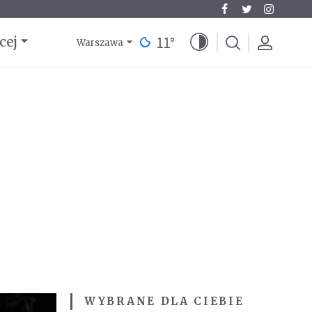
11
°
cej
Warszawa
WYBRANE DLA CIEBIE