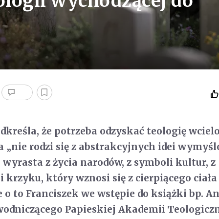
ologii wychodzącej do
odkreśla, że potrzeba odzyskać teologię wciel
ra „nie rodzi się z abstrakcyjnych idei wymyś
e wyrasta z życia narodów, z symboli kultur, z
 krzyku, który wznosi się z cierpiącego ciała
e o to Franciszek we wstępie do książki bp. A
wodniczącego Papieskiej Akademii Teologiczn