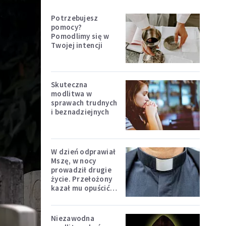
Potrzebujesz
pomocy?
Pomodlimy się w
Twojej intencji
Skuteczna
modlitwa w
sprawach trudnych
i beznadziejnych
W dzień odprawiał
Mszę, w nocy
prowadził drugie
życie. Przełożony
kazał mu opuścić
zakon
Niezawodna