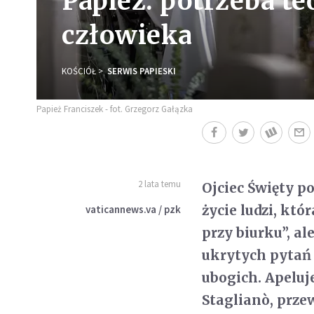
Papież: potrzeba te
człowieka
KOŚCIÓŁ
SERWIS PAPIESKI
Papież Franciszek - fot. Grzegorz Gałązka
2 lata temu
Ojciec Święty p
życie ludzi, któ
vaticannews.va / pzk
przy biurku”, al
ukrytych pytań i
ubogich. Apeluj
Staglianò, prze