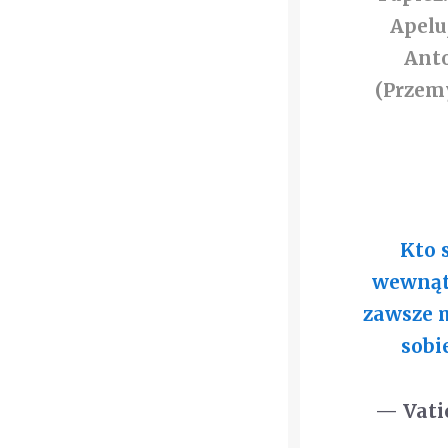
Apelu
Anto
(Przem
Kto 
wewnątr
zawsze 
sobi
— Vati