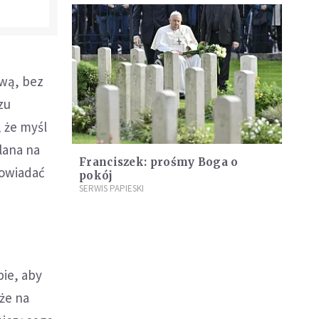
ową, bez
zu
 że myśl
lana na
Franciszek: prośmy Boga o
powiadać
pokój
SERWIS PAPIESKI
bie, aby
kże na