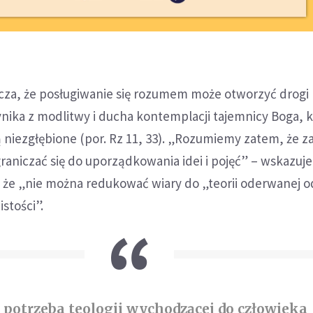
acza, że posługiwanie się rozumem może otworzyć drogi
nika z modlitwy i ducha kontemplacji tajemnicy Boga, k
 niezgłębione (por. Rz 11, 33). „Rozumiemy zatem, że z
graniczać się do uporządkowania idei i pojęć” – wskazuje
, że „nie można redukować wiary do „teorii oderwanej o
stości”.
: potrzeba teologii wychodzącej do człowieka