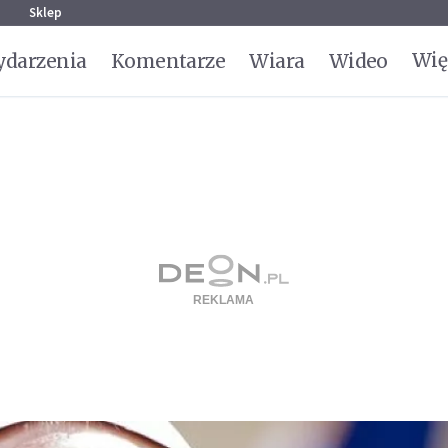
g
Sklep
Wię
darzenia
Komentarze
Wiara
Wideo