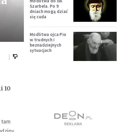
ia
modlitwa do św.
Szarbela. Po 9
dniach mogą dziać
się cuda
Modlitwa ojca Pio
w trudnych i
beznadziejnych
sytuacjach
i 10
c tam
odziny