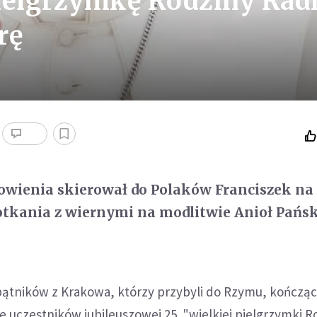
ielgrzymkę Rodziny Rad
rę
owienia skierował do Polaków Franciszek na
tkania z wiernymi na modlitwie Anioł Pańsk
pątników z Krakowa, którzy przybyli do Rzymu, kończą
ie uczestników jubileuszowej 25. "wielkiej pielgrzymki R