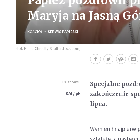
Papież pozdrowił p
Maryja na Jasną Gó
KOŚCIÓŁ
SERWIS PAPIESKI
(fot. Philip Chidell / Shutterstock.com)
10 lat temu
Specjalne pozdr
zakończenie spo
KAI / pk
lipca.
Wymienił najpierw 
sztafetę, a następn