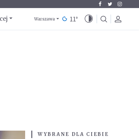
11
°
cej
Warszawa
WYBRANE DLA CIEBIE