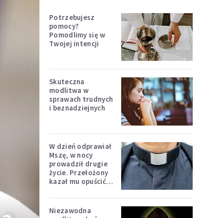
Potrzebujesz
pomocy?
Pomodlimy się w
Twojej intencji
Skuteczna
modlitwa w
sprawach trudnych
i beznadziejnych
W dzień odprawiał
Mszę, w nocy
prowadził drugie
życie. Przełożony
kazał mu opuścić
zakon
Niezawodna