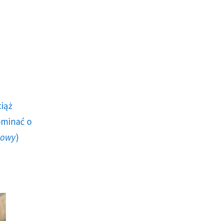
ciąż
ominać o
howy
)