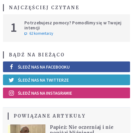
NAJCZĘŚCIEJ CZYTANE
1
Potrzebujesz pomocy? Pomodlimy się w Twojej
intencji
62 komentarzy
BĄDŹ NA BIEŻĄCO
ŚLEDŹ NAS NA FACEBOOKU
ŚLEDŹ NAS NA TWITTERZE
ŚLEDŹ NAS NA INSTAGRAMIE
POWIĄZANE ARTYKUŁY
Papież: Nie oczerniaj i nie
poniżaj bliźniego!