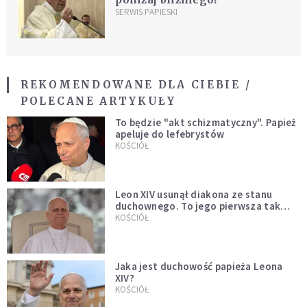
SERWIS PAPIESKI
REKOMENDOWANE DLA CIEBIE /
POLECANE ARTYKUŁY
To będzie "akt schizmatyczny". Papież
apeluje do lefebrystów
KOŚCIÓŁ
Leon XIV usunął diakona ze stanu
duchownego. To jego pierwsza tak
bezprecedensowa decyzja
KOŚCIÓŁ
Jaka jest duchowość papieża Leona
XIV?
KOŚCIÓŁ