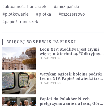
#aktualnościfranciszek
#anioł pański
#plotkowanie
#plotka
#oszczerstwo
#papież franciszek
WIĘCEJ W:
SERWIS PAPIESKI
Leon XIV: Modlitwa jest czymś
więcej niż techniką. "Odkryjmy
ją na nowo"
SERWIS PAPIESKI
Watykan ogłosił kolejną podróż
Leona XIV. Papież odwiedzi trzy
kraje Ameryki Południowej
SERWIS PAPIESKI
Papież do Polaków: Niech
pielgrzymowanie na Jasną Górę