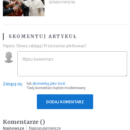
umocni wiarę i nadzieję
SERWIS PAPIESKI
SKOMENTUJ ARTYKUŁ
Papież: Słowa zabijają! Przestańcie plotkować!
Zaloguj się
lub
skomentuj jako Gość
Twój komentarz będzie moderowany
DODAJ KOMENTARZ
Komentarze (
)
Najnowsze
Najpopularniejsze