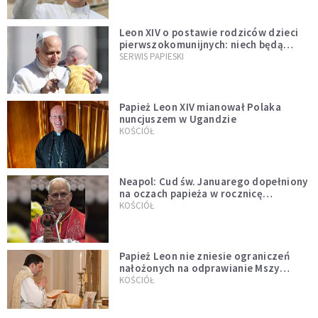
Leon XIV o postawie rodziców dzieci
pierwszokomunijnych: niech będą
przykładem
SERWIS PAPIESKI
Papież Leon XIV mianował Polaka
nuncjuszem w Ugandzie
KOŚCIÓŁ
Neapol: Cud św. Januarego dopełniony
na oczach papieża w rocznicę
pontyfikatu!
KOŚCIÓŁ
Papież Leon nie zniesie ograniczeń
nałożonych na odprawianie Mszy
trydenckiej. „Traditionis custodes”
KOŚCIÓŁ
zostaje w mocy