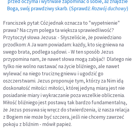
przed oczyma i wytrwale zapominać o sobie, aż znajdzie
Boga, swój prawdziwy skarb. (Sprawdź:
Rozwój duchowy
)
Franciszek pytał: Cóż jednak oznacza to "wypełnienie"
prawa? Na czym polega ta większa sprawiedliwość?
Przytoczył słowa Jezusa: - Słyszeliście, że powiedziano
przodkom: A Ja wam powiadam: każdy, kto się gniewa na
swego brata, podlega sądowi. - W ten sposób Jezus
przypomina nam, że nawet słowa mogą zabijać! Dlatego nie
tylko nie wolno nastawać na życie bliźniego, ale nawet
wylewać na niego truciznę gniewu i ugodzić go
oszczerstwami. Jezus proponuje tym, którzy za Nim idą
doskonałość miłości: miłości, której jedyną miarą jest nie
posiadanie miary i wykraczanie poza wszelkie obliczenia.
Miłość bliźniego jest postawą tak bardzo fundamentalną,
że Jezus posuwa się wręcz do stwierdzenia, iż nasza relacja
z Bogiem nie może być szczera, jeśli nie chcemy zawrzeć
pokoju z bliźnim - mówił papież.