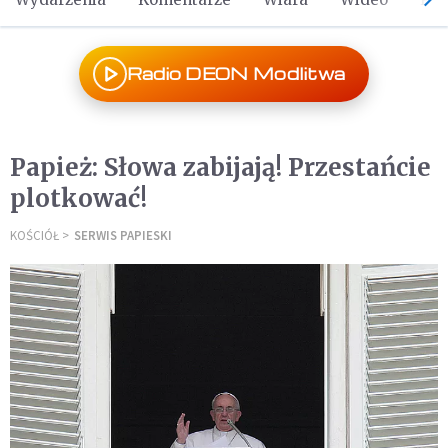
Radio DEON Modlitwa
Papież: Słowa zabijają! Przestańcie
plotkować!
KOŚCIÓŁ
SERWIS PAPIESKI