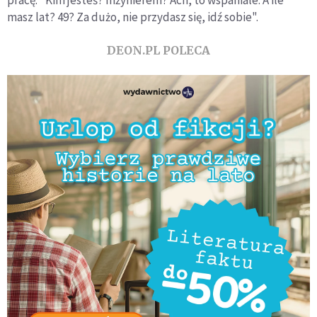
pracę: "Kim jesteś? Inżynierem? Ach, to wspaniale. A ile
masz lat? 49? Za dużo, nie przydasz się, idź sobie".
DEON.PL POLECA