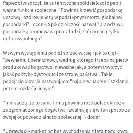
Papież oświadczył, że autentyczna spółdzielczość pełni
ważne funkcje społeczne. "Powinna krzewić gospodarkę
uczciwą i ozdrowieńczą w podstępnym morzu globalnej
gospodarki" - ocenił. Spółdzielczość nazwał "prawdziwą
gospodarką promowaną przez ludzi, którzy chcą tylko
dobra wspólnego".
W swym wystąpieniu papież sprzeciwił się - jak to ujął -
“pewnemu liberalizmowi, według którego trzeba najpierw
produkować bogactwo, nieważne jak, a potem stworzyć
jakąś politykę dystrybucji ze strony państwa". Takie
podejście określił następująco: "najpierw napełnić szklanki,
potem rozdać je innym".
"Inni sądzą, że to sama firma powinna rozdzielać okruszki
ze zgromadzonego bogactwa i zwalniają się w ten sposób ze
swojej odpowiedzialności społecznej" - dodał.
"Uprawia się marketing bez wychodzenia z fatalnego kręgu