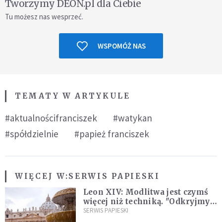
Tworzymy DEON.pl dla Ciebie
Tu możesz nas wesprzeć.
WSPOMÓŻ NAS
TEMATY W ARTYKULE
#aktualnościfranciszek
#watykan
#spółdzielnie
#papież franciszek
WIĘCEJ W:
SERWIS PAPIESKI
Leon XIV: Modlitwa jest czymś
więcej niż techniką. "Odkryjmy
ją na nowo"
SERWIS PAPIESKI