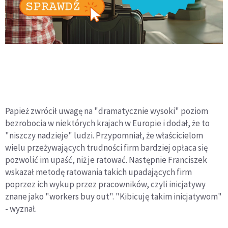
Papież zwrócił uwagę na "dramatycznie wysoki" poziom
bezrobocia w niektórych krajach w Europie i dodał, że to
"niszczy nadzieje" ludzi. Przypomniał, że właścicielom
wielu przeżywających trudności firm bardziej opłaca się
pozwolić im upaść, niż je ratować. Następnie Franciszek
wskazał metodę ratowania takich upadających firm
poprzez ich wykup przez pracowników, czyli inicjatywy
znane jako "workers buy out". "Kibicuję takim inicjatywom"
- wyznał.