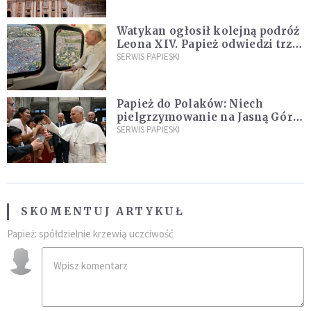
Watykan ogłosił kolejną podróż
Leona XIV. Papież odwiedzi trzy
kraje Ameryki Południowej
SERWIS PAPIESKI
Papież do Polaków: Niech
pielgrzymowanie na Jasną Górę
umocni wiarę i nadzieję
SERWIS PAPIESKI
SKOMENTUJ ARTYKUŁ
Papież: spółdzielnie krzewią uczciwość