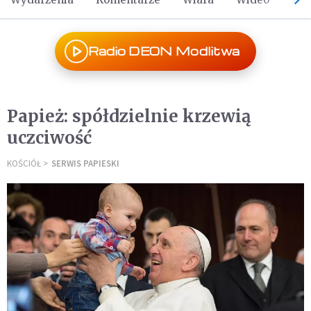
Radio DEON Modlitwa
Papież: spółdzielnie krzewią
uczciwość
KOŚCIÓŁ
SERWIS PAPIESKI