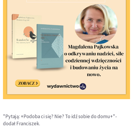
"Pytają: +Podoba ci się? Nie? To idź sobie do domu+"-
dodał Franciszek.