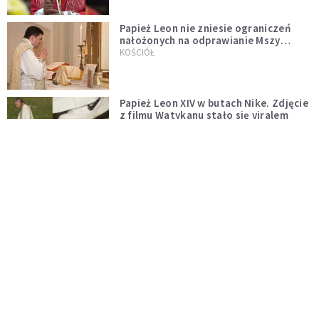
Papież Leon nie zniesie ograniczeń
nałożonych na odprawianie Mszy
trydenckiej. „Traditionis custodes”
KOŚCIÓŁ
zostaje w mocy
Papież Leon XIV w butach Nike. Zdjęcie
z filmu Watykanu stało się viralem
WYDARZENIA