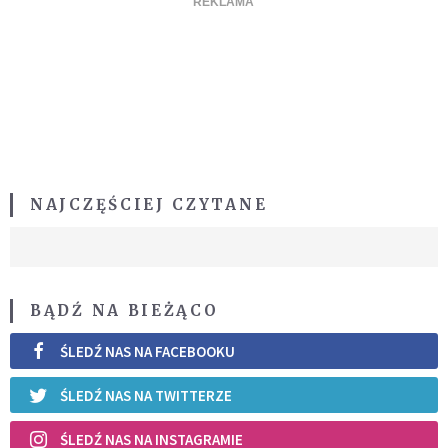
NAJCZĘŚCIEJ CZYTANE
BĄDŹ NA BIEŻĄCO
ŚLEDŹ NAS NA FACEBOOKU
ŚLEDŹ NAS NA TWITTERZE
ŚLEDŹ NAS NA INSTAGRAMIE