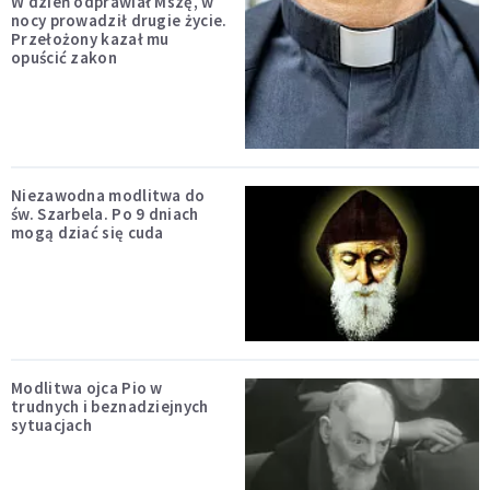
W dzień odprawiał Mszę, w
nocy prowadził drugie życie.
Przełożony kazał mu
opuścić zakon
Niezawodna modlitwa do
św. Szarbela. Po 9 dniach
mogą dziać się cuda
Modlitwa ojca Pio w
trudnych i beznadziejnych
sytuacjach