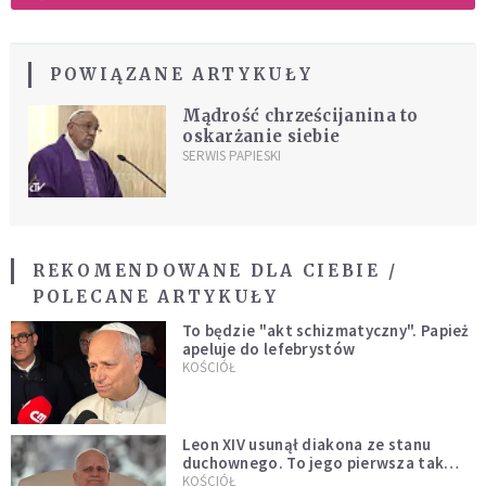
POWIĄZANE ARTYKUŁY
Mądrość chrześcijanina to
oskarżanie siebie
SERWIS PAPIESKI
REKOMENDOWANE DLA CIEBIE /
POLECANE ARTYKUŁY
To będzie "akt schizmatyczny". Papież
apeluje do lefebrystów
KOŚCIÓŁ
Leon XIV usunął diakona ze stanu
duchownego. To jego pierwsza tak
bezprecedensowa decyzja
KOŚCIÓŁ