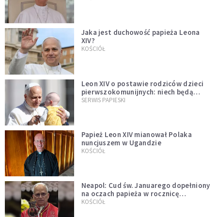
Jaka jest duchowość papieża Leona
XIV?
KOŚCIÓŁ
Leon XIV o postawie rodziców dzieci
pierwszokomunijnych: niech będą
przykładem
SERWIS PAPIESKI
Papież Leon XIV mianował Polaka
nuncjuszem w Ugandzie
KOŚCIÓŁ
Neapol: Cud św. Januarego dopełniony
na oczach papieża w rocznicę
pontyfikatu!
KOŚCIÓŁ