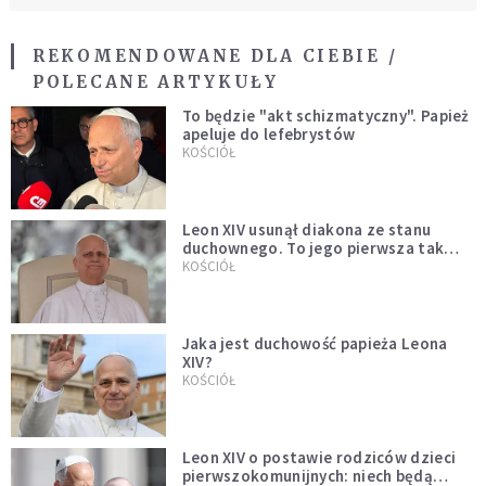
REKOMENDOWANE DLA CIEBIE /
POLECANE ARTYKUŁY
To będzie "akt schizmatyczny". Papież
apeluje do lefebrystów
KOŚCIÓŁ
Leon XIV usunął diakona ze stanu
duchownego. To jego pierwsza tak
bezprecedensowa decyzja
KOŚCIÓŁ
Jaka jest duchowość papieża Leona
XIV?
KOŚCIÓŁ
Leon XIV o postawie rodziców dzieci
pierwszokomunijnych: niech będą