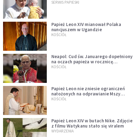
przykładem
SERWIS PAPIESKI
Papież Leon XIV mianował Polaka
nuncjuszem w Ugandzie
KOŚCIÓŁ
Neapol: Cud św. Januarego dopełniony
na oczach papieża w rocznicę
pontyfikatu!
KOŚCIÓŁ
Papież Leon nie zniesie ograniczeń
nałożonych na odprawianie Mszy
trydenckiej. „Traditionis custodes”
KOŚCIÓŁ
zostaje w mocy
Papież Leon XIV w butach Nike. Zdjęcie
z filmu Watykanu stało się viralem
WYDARZENIA