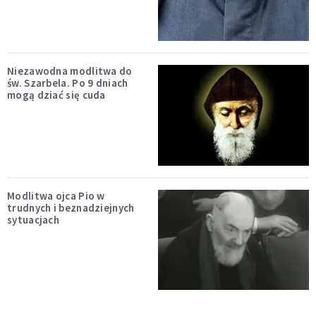
Niezawodna modlitwa do
św. Szarbela. Po 9 dniach
mogą dziać się cuda
Modlitwa ojca Pio w
trudnych i beznadziejnych
sytuacjach