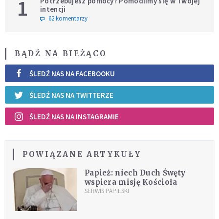
1
Potrzebujesz pomocy? Pomodlimy się w Twojej
intencji
62 komentarzy
BĄDŹ NA BIEŻĄCO
ŚLEDŹ NAS NA FACEBOOKU
ŚLEDŹ NAS NA TWITTERZE
ŚLEDŹ NAS NA INSTAGRAMIE
POWIĄZANE ARTYKUŁY
Papież: niech Duch Śwęty
wspiera misję Kościoła
SERWIS PAPIESKI