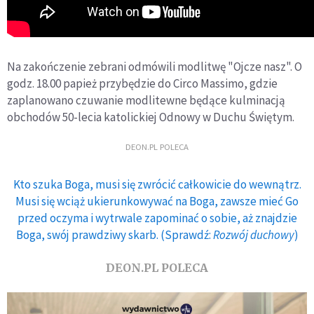
Na zakończenie zebrani odmówili modlitwę "Ojcze nasz". O
godz. 18.00 papież przybędzie do Circo Massimo, gdzie
zaplanowano czuwanie modlitewne będące kulminacją
obchodów 50-lecia katolickiej Odnowy w Duchu Świętym.
DEON.PL POLECA
Kto szuka Boga, musi się zwrócić całkowicie do wewnątrz.
Musi się wciąż ukierunkowywać na Boga, zawsze mieć Go
przed oczyma i wytrwale zapominać o sobie, aż znajdzie
Boga, swój prawdziwy skarb. (Sprawdź:
Rozwój duchowy
)
DEON.PL POLECA