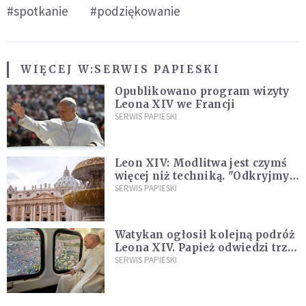
#spotkanie
#podziękowanie
WIĘCEJ W:
SERWIS PAPIESKI
Opublikowano program wizyty
Leona XIV we Francji
SERWIS PAPIESKI
Leon XIV: Modlitwa jest czymś
więcej niż techniką. "Odkryjmy
ją na nowo"
SERWIS PAPIESKI
Watykan ogłosił kolejną podróż
Leona XIV. Papież odwiedzi trzy
kraje Ameryki Południowej
SERWIS PAPIESKI