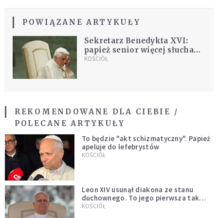
POWIĄZANE ARTYKUŁY
Sekretarz Benedykta XVI:
papież senior więcej słucha
muzyki, niż gra
KOŚCIÓŁ
REKOMENDOWANE DLA CIEBIE /
POLECANE ARTYKUŁY
To będzie "akt schizmatyczny". Papież
apeluje do lefebrystów
KOŚCIÓŁ
Leon XIV usunął diakona ze stanu
duchownego. To jego pierwsza tak
bezprecedensowa decyzja
KOŚCIÓŁ