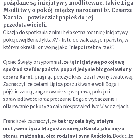
pożądane są inicjatywy modlitewne, takie Liga
Modlitwy o pokój między narodami bł. Cesarza
Karola - powiedział papież do jej
przedstawicieli.
Okazją do spotkania z nimi była setna rocznicę inicjatywy
pokojowej Benedykta XV - listu do walczących państw, w
którym określił on wojnę jako "niepotrzebną rzeź".
Ojciec Święty przypomniał, że tę
inicjatywę pokojową
spośród szefów państw poparł jedynie błogosławiony
cesarz Karol
, pragnąc położyć kres rzezi I wojny światowej.
Zaznaczył, że celami Ligi są poszukiwanie woli Boga i
pójście za nią, angażowanie się w sprawę pokoju i
sprawiedliwości oraz proszenie Boga o wybaczenie i
ofiarowanie pokuty za całą niesprawiedliwość w dziejach.
Franciszek zaznaczył, że
te trzy cele były stałym
motywem życia błogosławionego Karola jako męża
stanu, małżonka, ojca rodziny i syna Kościoła
. Dodał, że