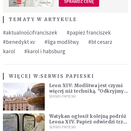
SPRAWDŹ CENĘ
TEMATY W ARTYKULE
#aktualnościfranciszek
#papież franciszek
#benedykt xv
#liga modlitwy
#bł cesarz
karol
#karol i habsburg
WIĘCEJ W:
SERWIS PAPIESKI
Leon XIV: Modlitwa jest czymś
więcej niż techniką. "Odkryjmy
ją na nowo"
SERWIS PAPIESKI
Watykan ogłosił kolejną podróż
Leona XIV. Papież odwiedzi trzy
kraje Ameryki Południowej
SERWIS PAPIESKI