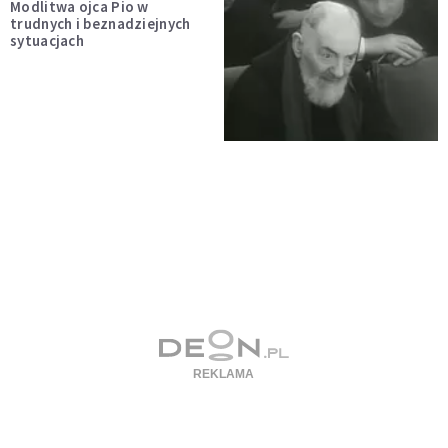
Modlitwa ojca Pio w
trudnych i beznadziejnych
sytuacjach