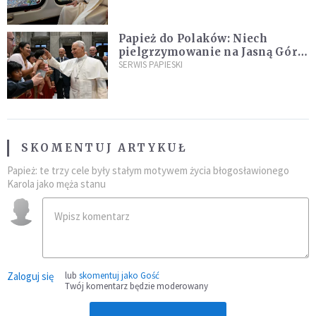
Papież do Polaków: Niech
pielgrzymowanie na Jasną Górę
umocni wiarę i nadzieję
SERWIS PAPIESKI
SKOMENTUJ ARTYKUŁ
Papież: te trzy cele były stałym motywem życia błogosławionego
Karola jako męża stanu
Zaloguj się
lub
skomentuj jako Gość
Twój komentarz będzie moderowany