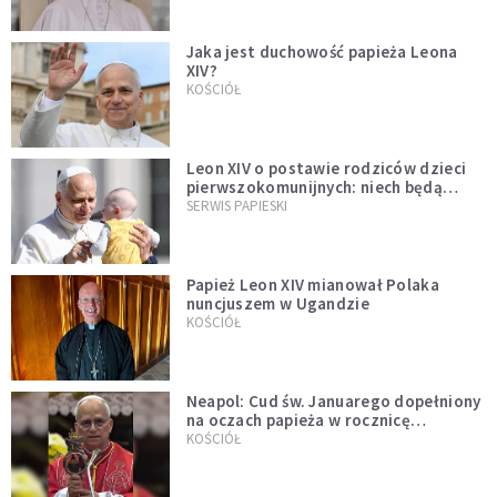
Jaka jest duchowość papieża Leona
XIV?
KOŚCIÓŁ
Leon XIV o postawie rodziców dzieci
pierwszokomunijnych: niech będą
przykładem
SERWIS PAPIESKI
Papież Leon XIV mianował Polaka
nuncjuszem w Ugandzie
KOŚCIÓŁ
Neapol: Cud św. Januarego dopełniony
na oczach papieża w rocznicę
pontyfikatu!
KOŚCIÓŁ