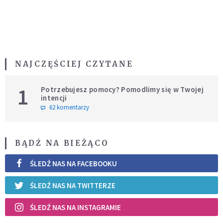
NAJCZĘŚCIEJ CZYTANE
1
Potrzebujesz pomocy? Pomodlimy się w Twojej
intencji
62 komentarzy
BĄDŹ NA BIEŻĄCO
ŚLEDŹ NAS NA FACEBOOKU
ŚLEDŹ NAS NA TWITTERZE
ŚLEDŹ NAS NA INSTAGRAMIE