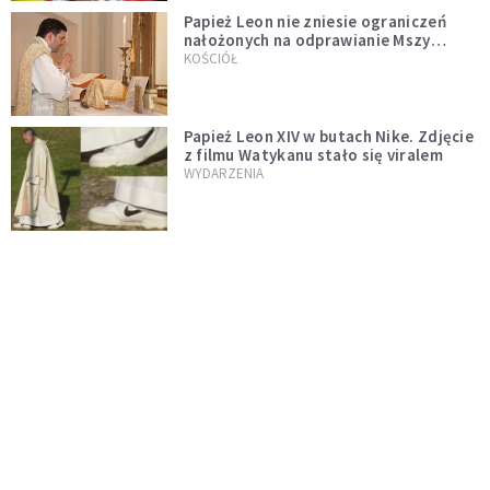
Papież Leon nie zniesie ograniczeń
nałożonych na odprawianie Mszy
trydenckiej. „Traditionis custodes”
KOŚCIÓŁ
zostaje w mocy
Papież Leon XIV w butach Nike. Zdjęcie
z filmu Watykanu stało się viralem
WYDARZENIA