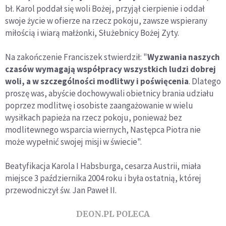
bł. Karol poddał się woli Bożej, przyjął cierpienie i oddał
swoje życie w ofierze na rzecz pokoju, zawsze wspierany
miłością i wiarą małżonki, Służebnicy Bożej Zyty.
Na zakończenie Franciszek stwierdził: "
Wyzwania naszych
czasów wymagają współpracy wszystkich ludzi dobrej
woli, a w szczególności modlitwy i poświęcenia
. Dlatego
proszę was, abyście dochowywali obietnicy brania udziału
poprzez modlitwę i osobiste zaangażowanie w wielu
wysiłkach papieża na rzecz pokoju, ponieważ bez
modlitewnego wsparcia wiernych, Następca Piotra nie
może wypełnić swojej misji w świecie".
Beatyfikacja Karola I Habsburga, cesarza Austrii, miała
miejsce 3 października 2004 roku i była ostatnią, której
przewodniczył św. Jan Paweł II.
DEON.PL POLECA