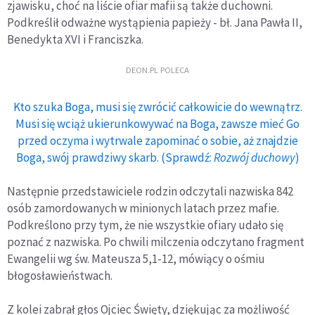
zjawisku, choć na liście ofiar mafii są także duchowni.
Podkreślił odważne wystąpienia papieży - bł. Jana Pawła II,
Benedykta XVI i Franciszka.
DEON.PL POLECA
Kto szuka Boga, musi się zwrócić całkowicie do wewnątrz.
Musi się wciąż ukierunkowywać na Boga, zawsze mieć Go
przed oczyma i wytrwale zapominać o sobie, aż znajdzie
Boga, swój prawdziwy skarb. (Sprawdź:
Rozwój duchowy
)
Następnie przedstawiciele rodzin odczytali nazwiska 842
osób zamordowanych w minionych latach przez mafie.
Podkreślono przy tym, że nie wszystkie ofiary udało się
poznać z nazwiska. Po chwili milczenia odczytano fragment
Ewangelii wg św. Mateusza 5,1-12, mówiący o ośmiu
błogosławieństwach.
Z kolei zabrał głos Ojciec Święty, dziękując za możliwość