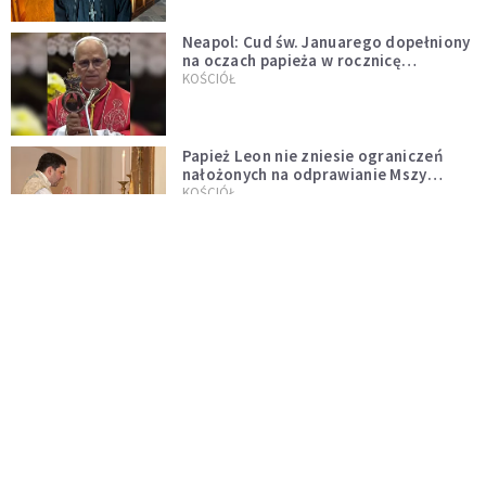
Neapol: Cud św. Januarego dopełniony
na oczach papieża w rocznicę
pontyfikatu!
KOŚCIÓŁ
Papież Leon nie zniesie ograniczeń
nałożonych na odprawianie Mszy
trydenckiej. „Traditionis custodes”
KOŚCIÓŁ
zostaje w mocy
Papież Leon XIV w butach Nike. Zdjęcie
z filmu Watykanu stało się viralem
WYDARZENIA