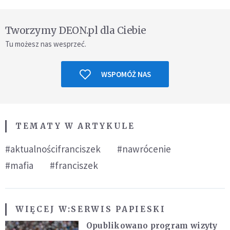
Tworzymy DEON.pl dla Ciebie
Tu możesz nas wesprzeć.
WSPOMÓŻ NAS
TEMATY W ARTYKULE
#aktualnościfranciszek
#nawrócenie
#mafia
#franciszek
WIĘCEJ W:
SERWIS PAPIESKI
Opublikowano program wizyty