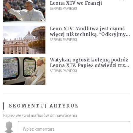
Leona XIV we Francji
SERWIS PAPIESKI
Leon XIV: Modlitwa jest czymś
więcej niż techniką. "Odkryjmy
ją na nowo"
SERWIS PAPIESKI
Watykan ogłosił kolejną podróż
Leona XIV. Papież odwiedzi trzy
kraje Ameryki Południowej
SERWIS PAPIESKI
SKOMENTUJ ARTYKUŁ
Papież wezwał mafiosów do nawrócenia