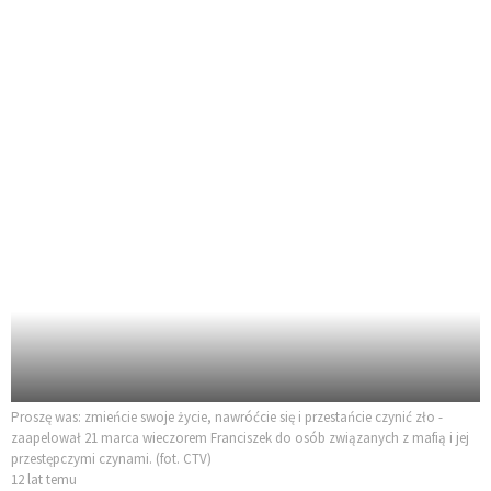
Proszę was: zmieńcie swoje życie, nawróćcie się i przestańcie czynić zło -
zaapelował 21 marca wieczorem Franciszek do osób związanych z mafią i jej
przestępczymi czynami. (fot. CTV)
12 lat temu