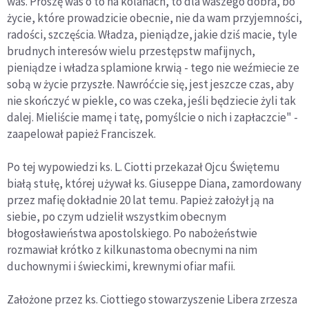
was. Proszę was o to na kolanach, to dla waszego dobra, bo
życie, które prowadzicie obecnie, nie da wam przyjemności,
radości, szczęścia. Władza, pieniądze, jakie dziś macie, tyle
brudnych interesów wielu przestępstw mafijnych,
pieniądze i władza splamione krwią - tego nie weźmiecie ze
sobą w życie przyszłe. Nawróćcie się, jest jeszcze czas, aby
nie skończyć w piekle, co was czeka, jeśli będziecie żyli tak
dalej. Mieliście mamę i tatę, pomyślcie o nich i zapłaczcie" -
zaapelował papież Franciszek.
Po tej wypowiedzi ks. L. Ciotti przekazał Ojcu Świętemu
białą stułę, której używał ks. Giuseppe Diana, zamordowany
przez mafię dokładnie 20 lat temu. Papież założył ją na
siebie, po czym udzielił wszystkim obecnym
błogosławieństwa apostolskiego. Po nabożeństwie
rozmawiał krótko z kilkunastoma obecnymi na nim
duchownymi i świeckimi, krewnymi ofiar mafii.
Założone przez ks. Ciottiego stowarzyszenie Libera zrzesza