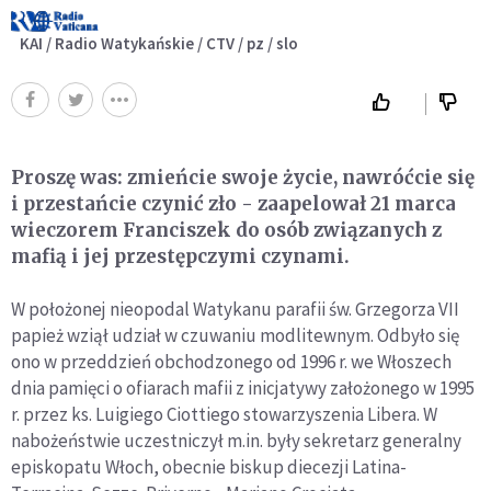
KAI / Radio Watykańskie / CTV / pz / slo
Proszę was: zmieńcie swoje życie, nawróćcie się
i przestańcie czynić zło - zaapelował 21 marca
wieczorem Franciszek do osób związanych z
mafią i jej przestępczymi czynami.
W położonej nieopodal Watykanu parafii św. Grzegorza VII
papież wziął udział w czuwaniu modlitewnym. Odbyło się
ono w przeddzień obchodzonego od 1996 r. we Włoszech
dnia pamięci o ofiarach mafii z inicjatywy założonego w 1995
r. przez ks. Luigiego Ciottiego stowarzyszenia Libera. W
nabożeństwie uczestniczył m.in. były sekretarz generalny
episkopatu Włoch, obecnie biskup diecezji Latina-