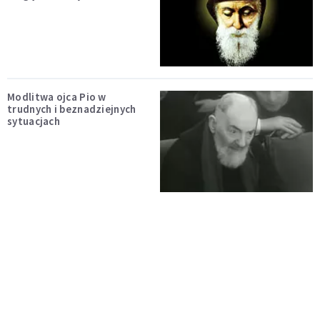
Modlitwa ojca Pio w
trudnych i beznadziejnych
sytuacjach