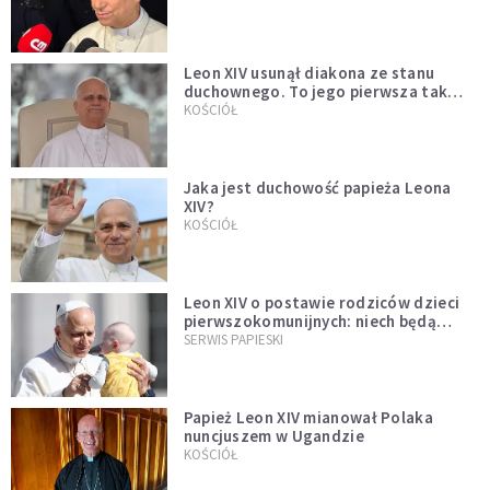
Leon XIV usunął diakona ze stanu
duchownego. To jego pierwsza tak
bezprecedensowa decyzja
KOŚCIÓŁ
Jaka jest duchowość papieża Leona
XIV?
KOŚCIÓŁ
Leon XIV o postawie rodziców dzieci
pierwszokomunijnych: niech będą
przykładem
SERWIS PAPIESKI
Papież Leon XIV mianował Polaka
nuncjuszem w Ugandzie
KOŚCIÓŁ