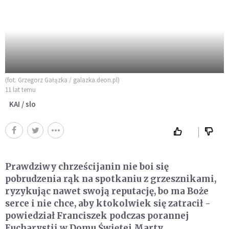
(fot. Grzegorz Gałązka / galazka.deon.pl)
11 lat temu
KAI / slo
Prawdziwy chrześcijanin nie boi się
pobrudzenia rąk na spotkaniu z grzesznikami,
ryzykując nawet swoją reputację, bo ma Boże
serce i nie chce, aby ktokolwiek się zatracił -
powiedział Franciszek podczas porannej
Eucharystii w Domu Świętej Marty.