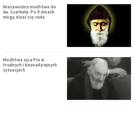
Niezawodna modlitwa do
św. Szarbela. Po 9 dniach
mogą dziać się cuda
Modlitwa ojca Pio w
trudnych i beznadziejnych
sytuacjach