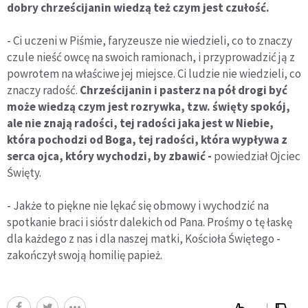
dobry chrześcijanin wiedzą też czym jest czułość.
- Ci uczeni w Piśmie, faryzeusze nie wiedzieli, co to znaczy
czule nieść owcę na swoich ramionach, i przyprowadzić ją z
powrotem na właściwe jej miejsce. Ci ludzie nie wiedzieli, co
znaczy radość.
Chrześcijanin i pasterz na pół drogi być
może wiedzą czym jest rozrywka, tzw. święty spokój,
ale nie znają radości, tej radości jaka jest w Niebie,
która pochodzi od Boga, tej radości, która wypływa z
serca ojca, który wychodzi, by zbawić -
powiedział Ojciec
Święty.
- Jakże to piękne nie lękać się obmowy i wychodzić na
spotkanie braci i sióstr dalekich od Pana. Prośmy o tę łaskę
dla każdego z nas i dla naszej matki, Kościoła Świętego -
zakończył swoją homilię papież.