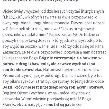
Ojciec Święty wyszedł od dzisiejszych czytań liturgicznych
(Łk 15,1-10), w których zawarte są dwie przypowieści o
owcy zagubionej i zagubionej monecie. Faryzeusze i uczeni
w Piśmie byli oburzeni, ponieważ "Jezus przyjmował
grzeszników i jadał z nimi". Papież zauważył, że ludzie ci
gorszyli się postawą Jezusa, który jednak przyszedł po to,
aby wyjść na poszukiwanie ludzi, którzy oddali się od Pana.
Zaznaczył, że te dwie przypowieści pozwalają nam dostrzec
jakie jest serce Boga.
Bóg nie zatrzymuje się bowiem w
połowie drogi zbawienia, ale zawsze wychodzi na
spotkanie człowieka.
Natomiast faryzeusze i uczeni w
Piśmie zatrzymują się w pół drogi. Dla nich ważne było to,
aby bilans zysków i strat był korzystny. To jest jednak obce
Bogu, który nie jest przedsiębiorcą robiącym interesy
.
Bóg jest Ojcem i wychodzi aż na krańce, aby zbawić
człowieka. W tym właśnie przejawia się miłość Boga.
Franciszek zaznaczył, że
smutni są pasterze