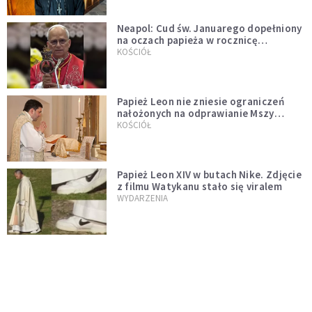
Neapol: Cud św. Januarego dopełniony
na oczach papieża w rocznicę
pontyfikatu!
KOŚCIÓŁ
Papież Leon nie zniesie ograniczeń
nałożonych na odprawianie Mszy
trydenckiej. „Traditionis custodes”
KOŚCIÓŁ
zostaje w mocy
Papież Leon XIV w butach Nike. Zdjęcie
z filmu Watykanu stało się viralem
WYDARZENIA