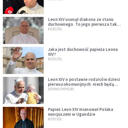
Leon XIV usunął diakona ze stanu
duchownego. To jego pierwsza tak
bezprecedensowa decyzja
KOŚCIÓŁ
Jaka jest duchowość papieża Leona
XIV?
KOŚCIÓŁ
Leon XIV o postawie rodziców dzieci
pierwszokomunijnych: niech będą
przykładem
SERWIS PAPIESKI
Papież Leon XIV mianował Polaka
nuncjuszem w Ugandzie
KOŚCIÓŁ