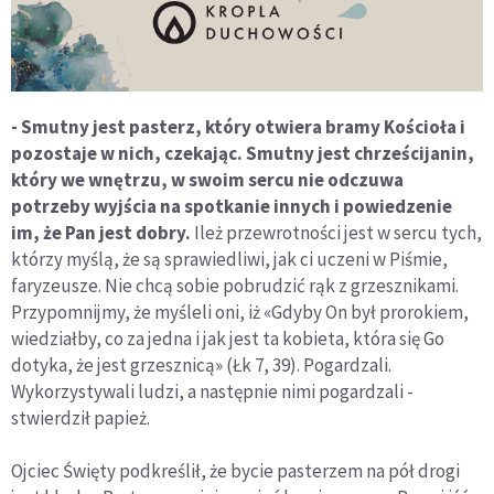
- Smutny jest pasterz, który otwiera bramy Kościoła i
pozostaje w nich, czekając. Smutny jest chrześcijanin,
który we wnętrzu, w swoim sercu nie odczuwa
potrzeby wyjścia na spotkanie innych i powiedzenie
im, że Pan jest dobry.
Ileż przewrotności jest w sercu tych,
którzy myślą, że są sprawiedliwi, jak ci uczeni w Piśmie,
faryzeusze. Nie chcą sobie pobrudzić rąk z grzesznikami.
Przypomnijmy, że myśleli oni, iż «Gdyby On był prorokiem,
wiedziałby, co za jedna i jak jest ta kobieta, która się Go
dotyka, że jest grzesznicą» (Łk 7, 39). Pogardzali.
Wykorzystywali ludzi, a następnie nimi pogardzali -
stwierdził papież.
Ojciec Święty podkreślił, że bycie pasterzem na pół drogi