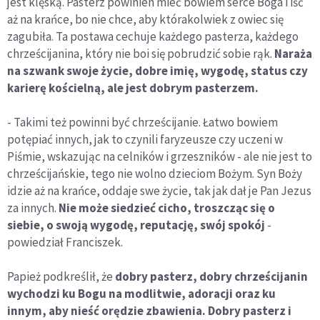
jest klęską. Pasterz powinien mieć bowiem serce Boga i iść
aż na krańce, bo nie chce, aby którakolwiek z owiec się
zagubiła. Ta postawa cechuje każdego pasterza, każdego
chrześcijanina, który nie boi się pobrudzić sobie rąk.
Naraża
na szwank swoje życie, dobre imię, wygodę, status czy
karierę kościelną, ale jest dobrym pasterzem.
- Takimi też powinni być chrześcijanie. Łatwo bowiem
potępiać innych, jak to czynili faryzeusze czy uczeni w
Piśmie, wskazując na celników i grzeszników - ale nie jest to
chrześcijańskie, tego nie wolno dzieciom Bożym. Syn Boży
idzie aż na krańce, oddaje swe życie, tak jak dał je Pan Jezus
za innych.
Nie może siedzieć cicho, troszcząc się o
siebie, o swoją wygodę, reputację, swój spokój
-
powiedział Franciszek.
Papież podkreślił, że
dobry pasterz, dobry chrześcijanin
wychodzi ku Bogu na modlitwie, adoracji oraz ku
innym, aby nieść orędzie zbawienia. Dobry pasterz i