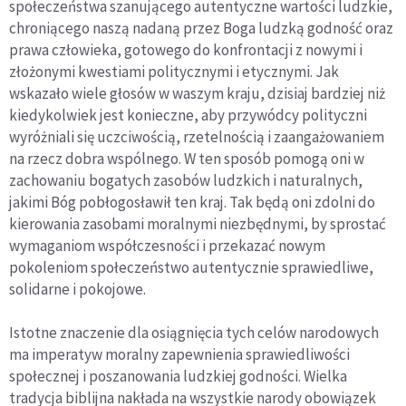
społeczeństwa szanującego autentyczne wartości ludzkie,
chroniącego naszą nadaną przez Boga ludzką godność oraz
prawa człowieka, gotowego do konfrontacji z nowymi i
złożonymi kwestiami politycznymi i etycznymi. Jak
wskazało wiele głosów w waszym kraju, dzisiaj bardziej niż
kiedykolwiek jest konieczne, aby przywódcy polityczni
wyróżniali się uczciwością, rzetelnością i zaangażowaniem
na rzecz dobra wspólnego. W ten sposób pomogą oni w
zachowaniu bogatych zasobów ludzkich i naturalnych,
jakimi Bóg pobłogosławił ten kraj. Tak będą oni zdolni do
kierowania zasobami moralnymi niezbędnymi, by sprostać
wymaganiom współczesności i przekazać nowym
pokoleniom społeczeństwo autentycznie sprawiedliwe,
solidarne i pokojowe.
Istotne znaczenie dla osiągnięcia tych celów narodowych
ma imperatyw moralny zapewnienia sprawiedliwości
społecznej i poszanowania ludzkiej godności. Wielka
tradycja biblijna nakłada na wszystkie narody obowiązek