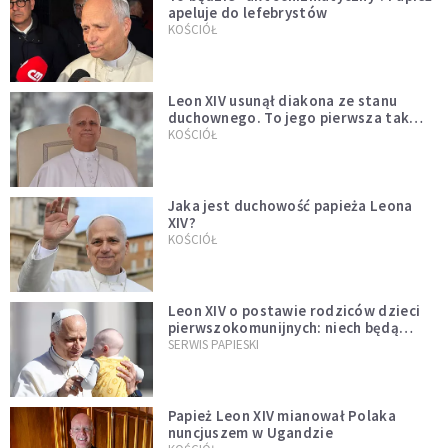
apeluje do lefebrystów
KOŚCIÓŁ
Leon XIV usunął diakona ze stanu
duchownego. To jego pierwsza tak
bezprecedensowa decyzja
KOŚCIÓŁ
Jaka jest duchowość papieża Leona
XIV?
KOŚCIÓŁ
Leon XIV o postawie rodziców dzieci
pierwszokomunijnych: niech będą
przykładem
SERWIS PAPIESKI
Papież Leon XIV mianował Polaka
nuncjuszem w Ugandzie