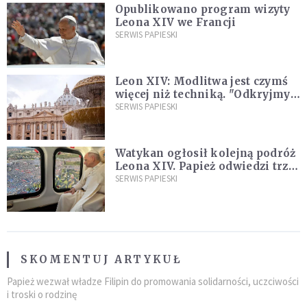
Opublikowano program wizyty
Leona XIV we Francji
SERWIS PAPIESKI
Leon XIV: Modlitwa jest czymś
więcej niż techniką. "Odkryjmy
ją na nowo"
SERWIS PAPIESKI
Watykan ogłosił kolejną podróż
Leona XIV. Papież odwiedzi trzy
kraje Ameryki Południowej
SERWIS PAPIESKI
SKOMENTUJ ARTYKUŁ
Papież wezwał władze Filipin do promowania solidarności, uczciwości
i troski o rodzinę