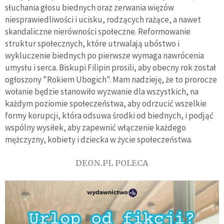
słuchania głosu biednych oraz zerwania więzów
niesprawiedliwości i ucisku, rodzących rażące, a nawet
skandaliczne nierówności społeczne. Reformowanie
struktur społecznych, które utrwalają ubóstwo i
wykluczenie biednych po pierwsze wymaga nawrócenia
umysłu i serca. Biskupi Filipin prosili, aby obecny rok został
ogłoszony "Rokiem Ubogich". Mam nadzieję, że to prorocze
wołanie będzie stanowiło wyzwanie dla wszystkich, na
każdym poziomie społeczeństwa, aby odrzucić wszelkie
formy korupcji, która odsuwa środki od biednych, i podjąć
wspólny wysiłek, aby zapewnić włączenie każdego
mężczyzny, kobiety i dziecka w życie społeczeństwa.
DEON.PL POLECA