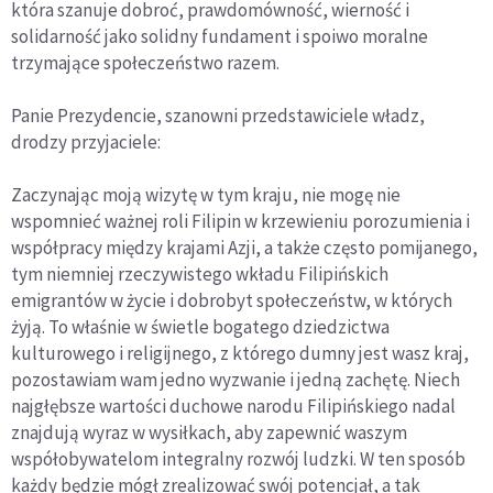
która szanuje dobroć, prawdomówność, wierność i
solidarność jako solidny fundament i spoiwo moralne
trzymające społeczeństwo razem.
Panie Prezydencie, szanowni przedstawiciele władz,
drodzy przyjaciele:
Zaczynając moją wizytę w tym kraju, nie mogę nie
wspomnieć ważnej roli Filipin w krzewieniu porozumienia i
współpracy między krajami Azji, a także często pomijanego,
tym niemniej rzeczywistego wkładu Filipińskich
emigrantów w życie i dobrobyt społeczeństw, w których
żyją. To właśnie w świetle bogatego dziedzictwa
kulturowego i religijnego, z którego dumny jest wasz kraj,
pozostawiam wam jedno wyzwanie i jedną zachętę. Niech
najgłębsze wartości duchowe narodu Filipińskiego nadal
znajdują wyraz w wysiłkach, aby zapewnić waszym
współobywatelom integralny rozwój ludzki. W ten sposób
każdy będzie mógł zrealizować swój potencjał, a tak