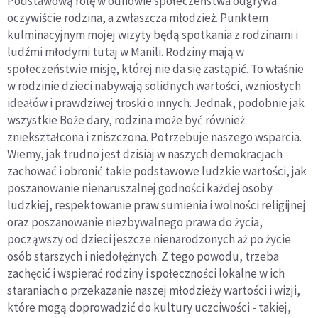
Podstawową rolę w odnowie społeczeństwa odgrywa
oczywiście rodzina, a zwłaszcza młodzież. Punktem
kulminacyjnym mojej wizyty będą spotkania z rodzinami i
ludźmi młodymi tutaj w Manili. Rodziny mają w
społeczeństwie misję, której nie da się zastąpić. To właśnie
w rodzinie dzieci nabywają solidnych wartości, wzniosłych
ideałów i prawdziwej troski o innych. Jednak, podobnie jak
wszystkie Boże dary, rodzina może być również
zniekształcona i zniszczona. Potrzebuje naszego wsparcia.
Wiemy, jak trudno jest dzisiaj w naszych demokracjach
zachować i obronić takie podstawowe ludzkie wartości, jak
poszanowanie nienaruszalnej godności każdej osoby
ludzkiej, respektowanie praw sumienia i wolności religijnej
oraz poszanowanie niezbywalnego prawa do życia,
począwszy od dzieci jeszcze nienarodzonych aż po życie
osób starszych i niedołężnych. Z tego powodu, trzeba
zachęcić i wspierać rodziny i społeczności lokalne w ich
staraniach o przekazanie naszej młodzieży wartości i wizji,
które mogą doprowadzić do kultury uczciwości - takiej,