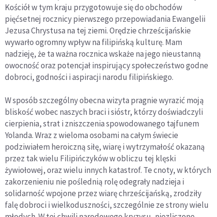
Kościół w tym kraju przygotowuje się do obchodów
pięćsetnej rocznicy pierwszego przepowiadania Ewangelii
Jezusa Chrystusa na tej ziemi. Orędzie chrześcijańskie
wywarło ogromny wpływ na filipińską kulturę. Mam
nadzieję, że ta ważna rocznica wskaże na jego nieustanną
owocność oraz potencjał inspirujący społeczeństwo godne
dobroci, godności i aspiracji narodu filipińskiego.
W sposób szczególny obecna wizyta pragnie wyrazić moją
bliskość wobec naszych braci i sióstr, którzy doświadczyli
cierpienia, strat i zniszczenia spowodowanego tajfunem
Yolanda. Wraz z wieloma osobami na całym świecie
podziwiałem heroiczną siłę, wiarę i wytrzymałość okazaną
przez tak wielu Filipińczyków w obliczu tej klęski
żywiołowej, oraz wielu innych katastrof. Te cnoty, w których
zakorzenieniu nie poślednią rolę odegrały nadzieja i
solidarność wpojone przez wiarę chrześcijańską, zrodziły
falę dobroci i wielkoduszności, szczególnie ze strony wielu
młodych. W tej chwili narodowego kryzysu, niezliczone