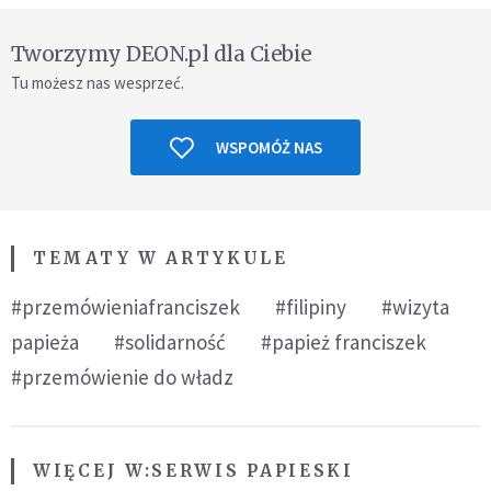
Tworzymy DEON.pl dla Ciebie
Tu możesz nas wesprzeć.
WSPOMÓŻ NAS
TEMATY W ARTYKULE
#przemówieniafranciszek
#filipiny
#wizyta
papieża
#solidarność
#papież franciszek
#przemówienie do władz
WIĘCEJ W:
SERWIS PAPIESKI