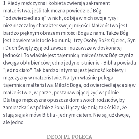
1. Kiedy mężczyzna i kobieta zwierają sakrament
małżeństwa, jeśli tak można powiedzieć Bóg
"odzwierciedla się" w nich, odbija w nich swoje rysy i
niezniszczalny charakter swojej miłości. Małżeństwo jest
bardzo pięknym obrazem miłości Boga z nami. Także Bóg
jest bowiem w istocie komunią: trzy Osoby Boże: Ojciec, Syn
i Duch Święty żyją od zawsze i na zawsze w doskonałej
jedności. To właśnie jest tajemnicą małżeństwa: Bóg czyni z
dwojga oblubieńców jedno jedyne istnienie - Biblia powiada
"jedno ciało". Tak bardzo intymna jest jedność kobiety i
mężczyzny w małżeństwie. Na tym właśnie polega
tajemnica małżeństwa. Miłość Boga, odzwierciedlająca się w
małżeństwie, w parze, postanawiającej żyć wspólnie.
Dlatego mężczyzna opuszcza dom swoich rodziców, by
zamieszkać wspólnie z żoną i łączy się z nią tak ściśle, że
stają się jak mówi Biblia - jednym ciałem. Nie są już dwoje,
ale jedno.
DEON.PL POLECA