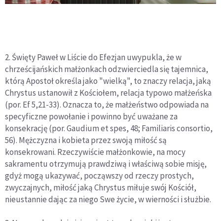
2. Święty Paweł w Liście do Efezjan uwypukla, że w
chrześcijańskich małżonkach odzwierciedla się tajemnica,
którą Apostoł określa jako "wielką", to znaczy relacja, jaką
Chrystus ustanowił z Kościołem, relacja typowo małżeńska
(por. Ef 5,21-33). Oznacza to, że małżeństwo odpowiada na
specyficzne powołanie i powinno być uważane za
konsekrację (por. Gaudium et spes, 48; Familiaris consortio,
56). Mężczyzna i kobieta przez swoją miłość są
konsekrowani. Rzeczywiście małżonkowie, na mocy
sakramentu otrzymują prawdziwą i właściwą sobie misję,
gdyż mogą ukazywać, począwszy od rzeczy prostych,
zwyczajnych, miłość jaką Chrystus miłuje swój Kościół,
nieustannie dając za niego Swe życie, w wierności i służbie.