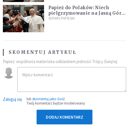
Papież do Polaków: Niech
pielgrzymowanie na Jasną Górę
umocni wiarę i nadzieję
SERWIS PAPIESKI
SKOMENTUJ ARTYKUŁ
Papież: wspólnota małżeńska odblaskiem jedności Trójcy Świętej
Zaloguj się
lub
skomentuj jako Gość
Twój komentarz będzie moderowany
DODAJ KOMENTARZ