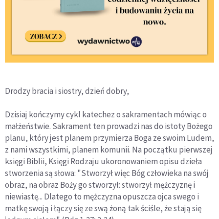
Drodzy bracia i siostry, dzień dobry,
Dzisiaj kończymy cykl katechez o sakramentach mówiąc o
małżeństwie. Sakrament ten prowadzi nas do istoty Bożego
planu, który jest planem przymierza Boga ze swoim Ludem,
z nami wszystkimi, planem komunii. Na początku pierwszej
księgi Biblii, Księgi Rodzaju ukoronowaniem opisu dzieła
stworzenia są słowa: "Stworzył więc Bóg człowieka na swój
obraz, na obraz Boży go stworzył: stworzył mężczyznę i
niewiastę... Dlatego to mężczyzna opuszcza ojca swego i
matkę swoją i łączy się ze swą żoną tak ściśle, że stają się