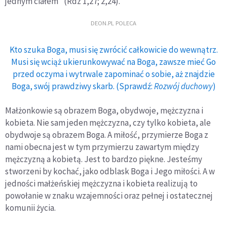
jednym ciałem" (Rdz 1,27; 2,24).
DEON.PL POLECA
Kto szuka Boga, musi się zwrócić całkowicie do wewnątrz.
Musi się wciąż ukierunkowywać na Boga, zawsze mieć Go
przed oczyma i wytrwale zapominać o sobie, aż znajdzie
Boga, swój prawdziwy skarb. (Sprawdź:
Rozwój duchowy
)
Małżonkowie są obrazem Boga, obydwoje, mężczyzna i
kobieta. Nie sam jeden mężczyzna, czy tylko kobieta, ale
obydwoje są obrazem Boga. A miłość, przymierze Boga z
nami obecna jest w tym przymierzu zawartym między
mężczyzną a kobietą. Jest to bardzo piękne. Jesteśmy
stworzeni by kochać, jako odblask Boga i Jego miłości. A w
jedności małżeńskiej mężczyzna i kobieta realizują to
powołanie w znaku wzajemności oraz pełnej i ostatecznej
komunii życia.