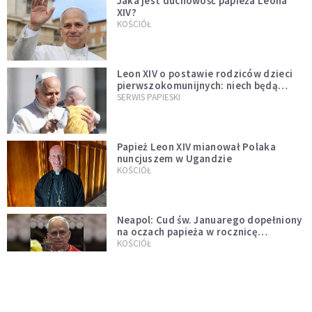
Jaka jest duchowość papieża Leona
XIV?
KOŚCIÓŁ
Leon XIV o postawie rodziców dzieci
pierwszokomunijnych: niech będą
przykładem
SERWIS PAPIESKI
Papież Leon XIV mianował Polaka
nuncjuszem w Ugandzie
KOŚCIÓŁ
Neapol: Cud św. Januarego dopełniony
na oczach papieża w rocznicę
pontyfikatu!
KOŚCIÓŁ
Papież Leon nie zniesie ograniczeń
nałożonych na odprawianie Mszy