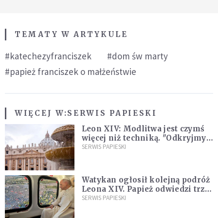
TEMATY W ARTYKULE
#katechezyfranciszek
#dom św marty
#papież franciszek o małżeństwie
WIĘCEJ W:
SERWIS PAPIESKI
Leon XIV: Modlitwa jest czymś
więcej niż techniką. "Odkryjmy
ją na nowo"
SERWIS PAPIESKI
Watykan ogłosił kolejną podróż
Leona XIV. Papież odwiedzi trzy
kraje Ameryki Południowej
SERWIS PAPIESKI