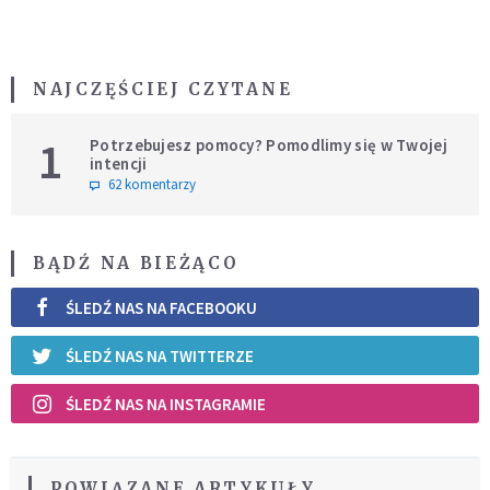
NAJCZĘŚCIEJ CZYTANE
1
Potrzebujesz pomocy? Pomodlimy się w Twojej
intencji
62 komentarzy
BĄDŹ NA BIEŻĄCO
ŚLEDŹ NAS NA FACEBOOKU
ŚLEDŹ NAS NA TWITTERZE
ŚLEDŹ NAS NA INSTAGRAMIE
POWIĄZANE ARTYKUŁY