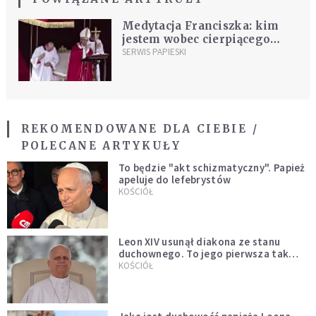
Medytacja Franciszka: kim
jestem wobec cierpiącego
Jezusa?
SERWIS PAPIESKI
REKOMENDOWANE DLA CIEBIE /
POLECANE ARTYKUŁY
To będzie "akt schizmatyczny". Papież
apeluje do lefebrystów
KOŚCIÓŁ
Leon XIV usunął diakona ze stanu
duchownego. To jego pierwsza tak
bezprecedensowa decyzja
KOŚCIÓŁ