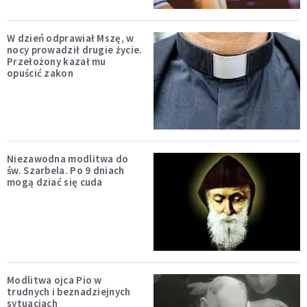
W dzień odprawiał Mszę, w
nocy prowadził drugie życie.
Przełożony kazał mu
opuścić zakon
Niezawodna modlitwa do
św. Szarbela. Po 9 dniach
mogą dziać się cuda
Modlitwa ojca Pio w
trudnych i beznadziejnych
sytuacjach