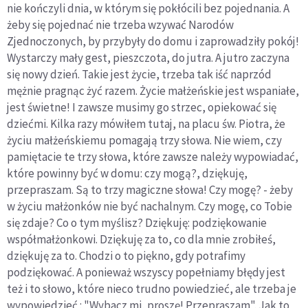
nie kończyli dnia, w którym się pokłócili bez pojednania. A
żeby się pojednać nie trzeba wzywać Narodów
Zjednoczonych, by przybyły do domu i zaprowadziły pokój!
Wystarczy mały gest, pieszczota, do jutra. A jutro zaczyna
się nowy dzień. Takie jest życie, trzeba tak iść naprzód
mężnie pragnąc żyć razem. Życie małżeńskie jest wspaniałe,
jest świetne! I zawsze musimy go strzec, opiekować się
dziećmi. Kilka razy mówiłem tutaj, na placu św. Piotra, że
życiu małżeńskiemu pomagają trzy słowa. Nie wiem, czy
pamiętacie te trzy słowa, które zawsze należy wypowiadać,
które powinny być w domu: czy mogą?, dziękuję,
przepraszam. Są to trzy magiczne słowa! Czy mogę? - żeby
w życiu małżonków nie być nachalnym. Czy mogę, co Tobie
się zdaje? Co o tym myślisz? Dziękuję: podziękowanie
współmałżonkowi. Dziękuję za to, co dla mnie zrobiłeś,
dziękuję za to. Chodzi o to piękno, gdy potrafimy
podziękować. A ponieważ wszyscy popełniamy błędy jest
też i to słowo, które nieco trudno powiedzieć, ale trzeba je
wypowiedzieć : "Wybacz mi, proszę! Przepraszam". Jak to