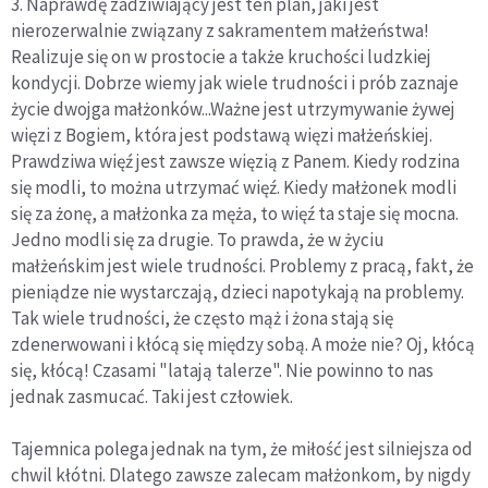
3. Naprawdę zadziwiający jest ten plan, jaki jest
nierozerwalnie związany z sakramentem małżeństwa!
Realizuje się on w prostocie a także kruchości ludzkiej
kondycji. Dobrze wiemy jak wiele trudności i prób zaznaje
życie dwojga małżonków...Ważne jest utrzymywanie żywej
więzi z Bogiem, która jest podstawą więzi małżeńskiej.
Prawdziwa więź jest zawsze więzią z Panem. Kiedy rodzina
się modli, to można utrzymać więź. Kiedy małżonek modli
się za żonę, a małżonka za męża, to więź ta staje się mocna.
Jedno modli się za drugie. To prawda, że w życiu
małżeńskim jest wiele trudności. Problemy z pracą, fakt, że
pieniądze nie wystarczają, dzieci napotykają na problemy.
Tak wiele trudności, że często mąż i żona stają się
zdenerwowani i kłócą się między sobą. A może nie? Oj, kłócą
się, kłócą! Czasami "latają talerze". Nie powinno to nas
jednak zasmucać. Taki jest człowiek.
Tajemnica polega jednak na tym, że miłość jest silniejsza od
chwil kłótni. Dlatego zawsze zalecam małżonkom, by nigdy