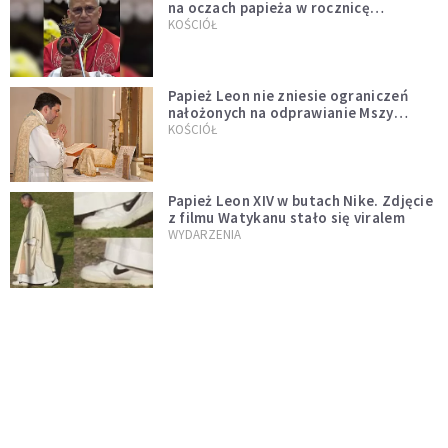
na oczach papieża w rocznicę
pontyfikatu!
KOŚCIÓŁ
Papież Leon nie zniesie ograniczeń
nałożonych na odprawianie Mszy
trydenckiej. „Traditionis custodes”
KOŚCIÓŁ
zostaje w mocy
Papież Leon XIV w butach Nike. Zdjęcie
z filmu Watykanu stało się viralem
WYDARZENIA