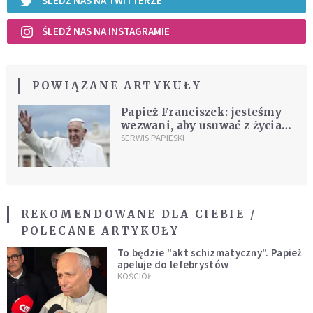
ŚLEDŹ NAS NA TWITTERZE
ŚLEDŹ NAS NA INSTAGRAMIE
POWIĄZANE ARTYKUŁY
Papież Franciszek: jesteśmy
wezwani, aby usuwać z życia
to, co pozbawia ludzi skarbu
SERWIS PAPIESKI
wolności
REKOMENDOWANE DLA CIEBIE /
POLECANE ARTYKUŁY
To będzie "akt schizmatyczny". Papież
apeluje do lefebrystów
KOŚCIÓŁ