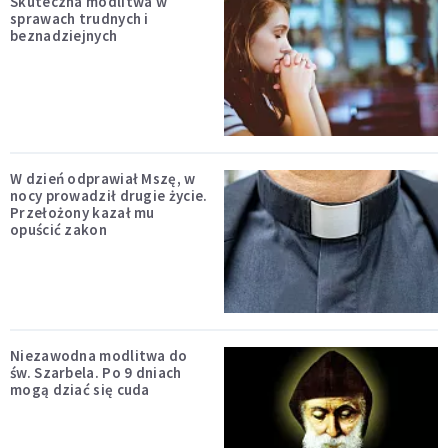
Skuteczna modlitwa w
sprawach trudnych i
beznadziejnych
W dzień odprawiał Mszę, w
nocy prowadził drugie życie.
Przełożony kazał mu
opuścić zakon
Niezawodna modlitwa do
św. Szarbela. Po 9 dniach
mogą dziać się cuda