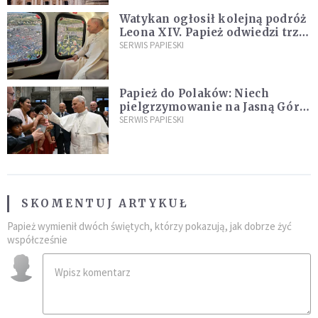
Watykan ogłosił kolejną podróż
Leona XIV. Papież odwiedzi trzy
kraje Ameryki Południowej
SERWIS PAPIESKI
Papież do Polaków: Niech
pielgrzymowanie na Jasną Górę
umocni wiarę i nadzieję
SERWIS PAPIESKI
SKOMENTUJ ARTYKUŁ
Papież wymienił dwóch świętych, którzy pokazują, jak dobrze żyć
współcześnie