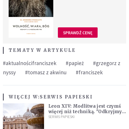
SPRAWDŹ CENĘ
TEMATY W ARTYKULE
#aktualnościfranciszek
#papież
#grzegorz z
nyssy
#tomasz z akwinu
#franciszek
WIĘCEJ W:
SERWIS PAPIESKI
Leon XIV: Modlitwa jest czymś
więcej niż techniką. "Odkryjmy
ją na nowo"
SERWIS PAPIESKI