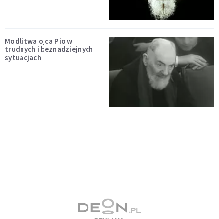
Modlitwa ojca Pio w
trudnych i beznadziejnych
sytuacjach