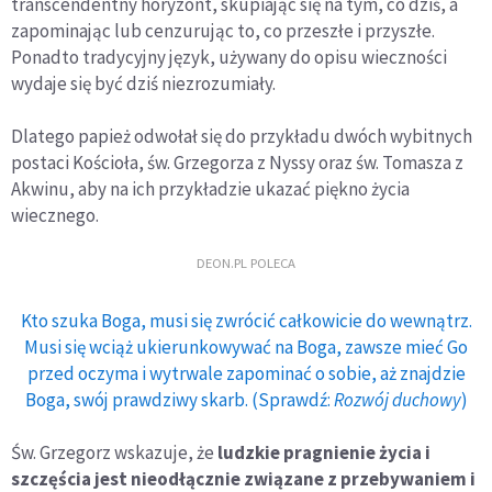
transcendentny horyzont, skupiając się na tym, co dziś, a
zapominając lub cenzurując to, co przeszłe i przyszłe.
Ponadto tradycyjny język, używany do opisu wieczności
wydaje się być dziś niezrozumiały.
Dlatego papież odwołał się do przykładu dwóch wybitnych
postaci Kościoła, św. Grzegorza z Nyssy oraz św. Tomasza z
Akwinu, aby na ich przykładzie ukazać piękno życia
wiecznego.
DEON.PL POLECA
Kto szuka Boga, musi się zwrócić całkowicie do wewnątrz.
Musi się wciąż ukierunkowywać na Boga, zawsze mieć Go
przed oczyma i wytrwale zapominać o sobie, aż znajdzie
Boga, swój prawdziwy skarb. (Sprawdź:
Rozwój duchowy
)
Św. Grzegorz wskazuje, że
ludzkie pragnienie życia i
szczęścia jest nieodłącznie związane z przebywaniem i