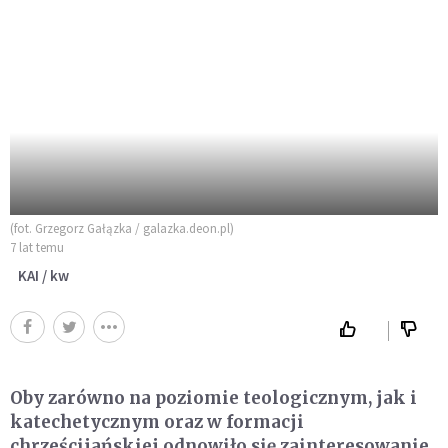
(fot. Grzegorz Gałązka / galazka.deon.pl)
7 lat temu
KAI / kw
Oby zarówno na poziomie teologicznym, jak i
katechetycznym oraz w formacji
chrześcijańskiej odnowiło się zainteresowanie