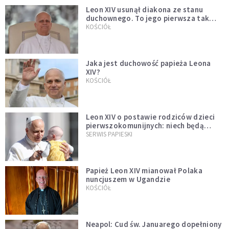
Leon XIV usunął diakona ze stanu
duchownego. To jego pierwsza tak
bezprecedensowa decyzja
KOŚCIÓŁ
Jaka jest duchowość papieża Leona
XIV?
KOŚCIÓŁ
Leon XIV o postawie rodziców dzieci
pierwszokomunijnych: niech będą
przykładem
SERWIS PAPIESKI
Papież Leon XIV mianował Polaka
nuncjuszem w Ugandzie
KOŚCIÓŁ
Neapol: Cud św. Januarego dopełniony