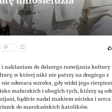
turę miłosierdzia
i nakłaniam do dalszego rozwijania kultury
ltury, w której nikt nie patrzy na drugiego z
 nie odwraca wzroku, gdy widzi jego cierpieni
lisko maluczkich i ubogich tych, którzy są od
mijani, bądźcie nadal znakiem uścisku i serca
nciszek do marokańskich katolików.