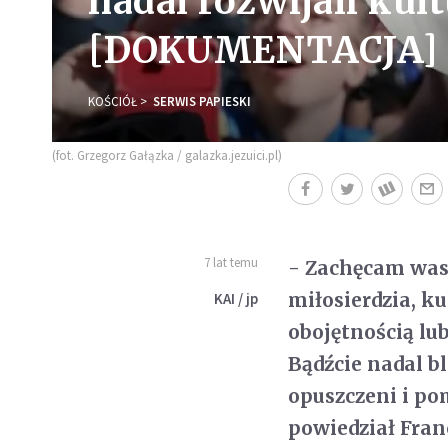
nadal rozwijali kul
[DOKUMENTACJA]
KOŚCIÓŁ
SERWIS PAPIESKI
(fot. Grzegorz Gałązka / galazka.jezuici.pl)
7 lat temu
- Zachęcam was 
miłosierdzia, ku
KAI / jp
obojętnością lub
Bądźcie nadal b
opuszczeni i po
powiedział Fra