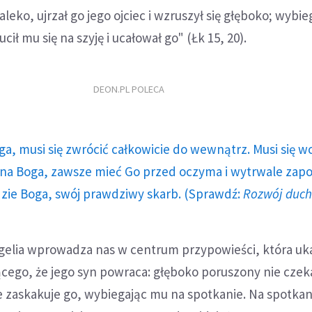
aleko, ujrzał go jego ojciec i wzruszył się głęboko; wybie
cił mu się na szyję i ucałował go" (Łk 15, 20).
DEON.PL POLECA
ga, musi się zwrócić całkowicie do wewnątrz. Musi się w
a Boga, zawsze mieć Go przed oczyma i wytrwale zap
dzie Boga, swój prawdziwy skarb. (Sprawdź:
Rozwój duc
elia wprowadza nas w centrum przypowieści, która uk
cego, że jego syn powraca: głęboko poruszony nie czeka
 zaskakuje go, wybiegając mu na spotkanie. Na spotkan