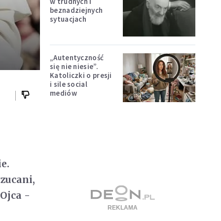
w trudnych i
beznadziejnych
sytuacjach
„Autentyczność
się nie niesie”.
Katoliczki o presji
i sile social
mediów
e.
rzucani,
 Ojca -