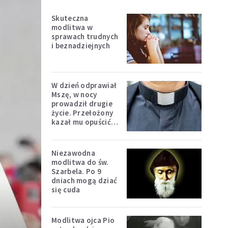
Skuteczna
modlitwa w
sprawach trudnych
i beznadziejnych
W dzień odprawiał
Mszę, w nocy
prowadził drugie
życie. Przełożony
kazał mu opuścić
zakon
Niezawodna
modlitwa do św.
Szarbela. Po 9
dniach mogą dziać
się cuda
Modlitwa ojca Pio