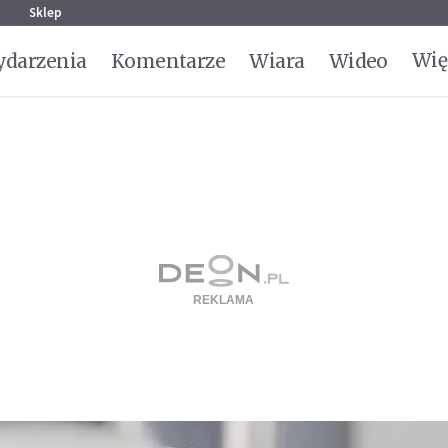
g
Sklep
Wię
darzenia
Komentarze
Wiara
Wideo