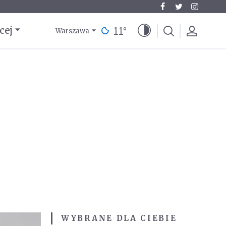
11
°
cej
Warszawa
WYBRANE DLA CIEBIE