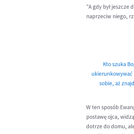
"A gdy był jeszcze d
naprzeciw niego, rzu
Kto szuka Bo
ukierunkowywać n
sobie, aż znaj
W ten sposób Ewang
postawę ojca, widzą
dotrze do domu, ale