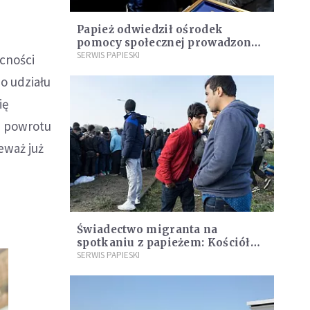
Papież odwiedził ośrodek
pomocy społecznej prowadzony
przez zakonnice. Muzułmanie
SERWIS PAPIESKI
ecności
nazywają je "siostrami Boga"
o udziału
ię
la powrotu
ieważ już
Świadectwo migranta na
spotkaniu z papieżem: Kościół
mnie przyjął i troszczy się o
SERWIS PAPIESKI
mnie