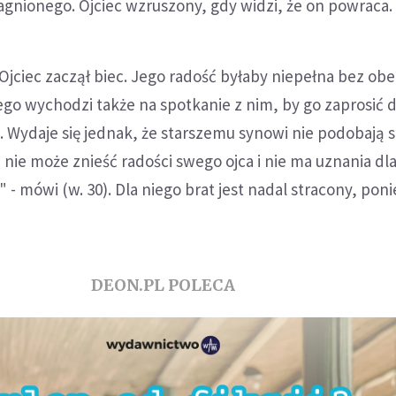
gnionego. Ojciec wzruszony, gdy widzi, że on powraca.
 Ojciec zaczął biec. Jego radość byłaby niepełna bez ob
ego wychodzi także na spotkanie z nim, by go zaprosić d
). Wydaje się jednak, że starszemu synowi nie podobają s
; nie może znieść radości swego ojca i nie ma uznania d
" - mówi (w. 30). Dla niego brat jest nadal stracony, pon
DEON.PL POLECA