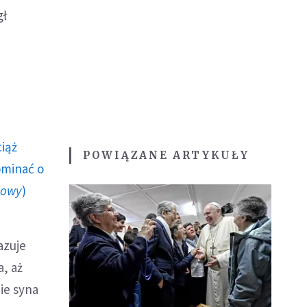
gł
ciąż
POWIĄZANE ARTYKUŁY
ominać o
howy
)
azuje
, aż
ie syna