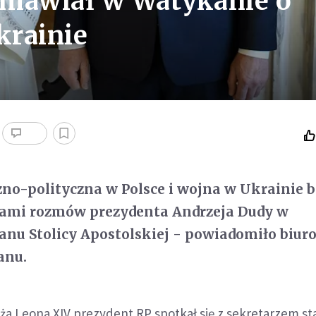
zmawiał w Watykanie o
krainie
zno-polityczna w Polsce i wojna w Ukrainie 
ami rozmów prezydenta Andrzeja Dudy w
tanu Stolicy Apostolskiej - powiadomiło biur
anu.
eża Leona XIV prezydent RP spotkał się z sekretarzem s