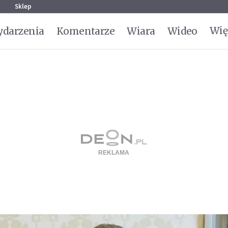
g
Sklep
Wię
darzenia
Komentarze
Wiara
Wideo