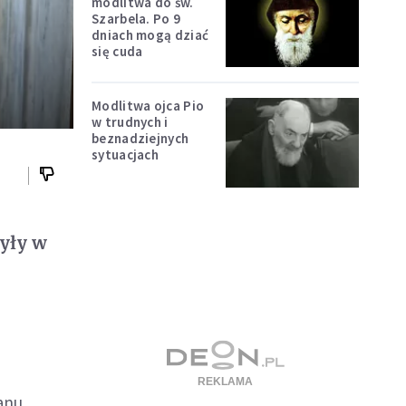
modlitwa do św.
Szarbela. Po 9
dniach mogą dziać
się cuda
Modlitwa ojca Pio
w trudnych i
beznadziejnych
sytuacjach
były w
o
tanu