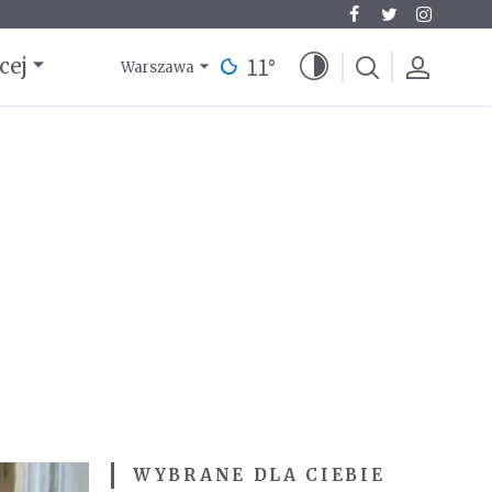
11
°
cej
Warszawa
WYBRANE DLA CIEBIE