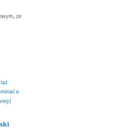
dowym, ze
ciąż
ominać o
howy
)
lski