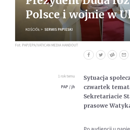
Prezydent Duda ro
Polsce i wojnie w U
KOŚCIÓŁ
SERWIS PAPIESKI
Fot. PAP/EPA/VATICAN MEDIA HANDOUT
1 rok temu
Sytuacja społec
czwartek temat
PAP / jh
Sekretariacie S
prasowe Watyk
Po audiencji u papi