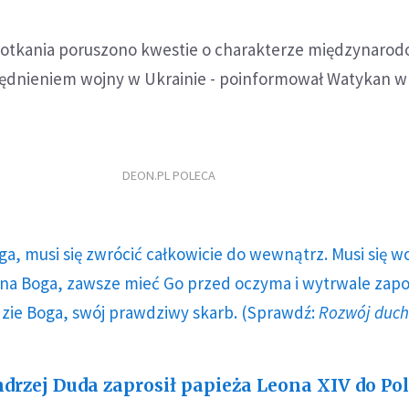
 spotkania poruszono kwestie o charakterze międzynaro
ędnieniem wojny w Ukrainie - poinformował Watykan w
DEON.PL POLECA
ga, musi się zwrócić całkowicie do wewnątrz. Musi się w
a Boga, zawsze mieć Go przed oczyma i wytrwale zap
dzie Boga, swój prawdziwy skarb. (Sprawdź:
Rozwój duc
drzej Duda zaprosił papieża Leona XIV do Po