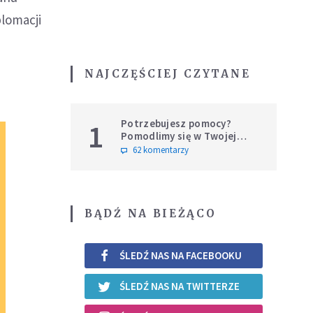
plomacji
NAJCZĘŚCIEJ CZYTANE
Potrzebujesz pomocy?
1
Pomodlimy się w Twojej
intencji
62 komentarzy
BĄDŹ NA BIEŻĄCO
ŚLEDŹ NAS NA FACEBOOKU
ŚLEDŹ NAS NA TWITTERZE