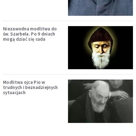
Niezawodna modlitwa do
św. Szarbela. Po 9 dniach
mogą dziać się cuda
Modlitwa ojca Pio w
trudnych i beznadziejnych
sytuacjach