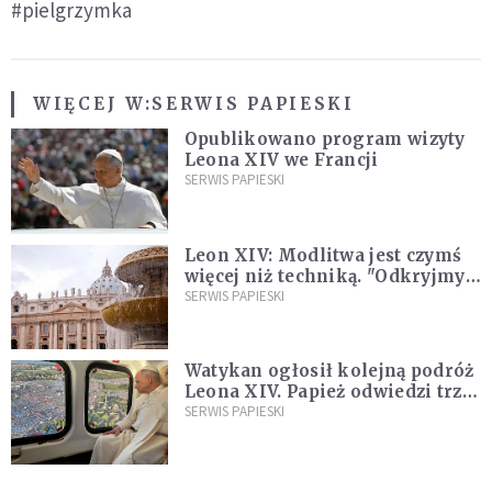
#pielgrzymka
WIĘCEJ W:
SERWIS PAPIESKI
Opublikowano program wizyty
Leona XIV we Francji
SERWIS PAPIESKI
Leon XIV: Modlitwa jest czymś
więcej niż techniką. "Odkryjmy
ją na nowo"
SERWIS PAPIESKI
Watykan ogłosił kolejną podróż
Leona XIV. Papież odwiedzi trzy
kraje Ameryki Południowej
SERWIS PAPIESKI