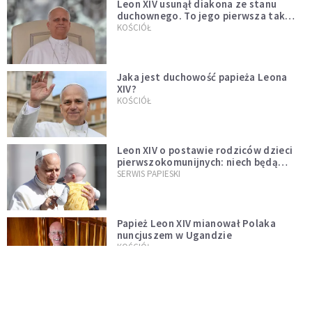
Leon XIV usunął diakona ze stanu
duchownego. To jego pierwsza tak
bezprecedensowa decyzja
KOŚCIÓŁ
Jaka jest duchowość papieża Leona
XIV?
KOŚCIÓŁ
Leon XIV o postawie rodziców dzieci
pierwszokomunijnych: niech będą
przykładem
SERWIS PAPIESKI
Papież Leon XIV mianował Polaka
nuncjuszem w Ugandzie
KOŚCIÓŁ
Neapol: Cud św. Januarego dopełniony
na oczach papieża w rocznicę