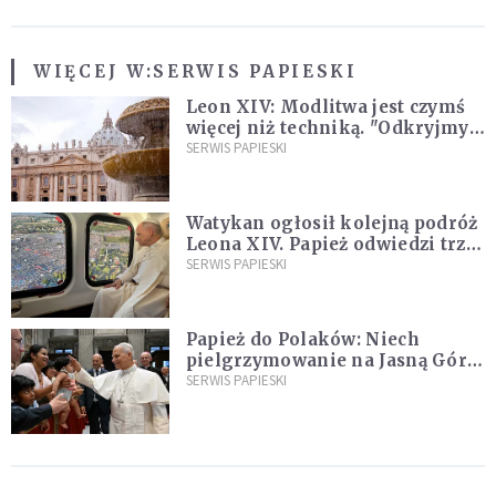
WIĘCEJ W:
SERWIS PAPIESKI
Leon XIV: Modlitwa jest czymś
więcej niż techniką. "Odkryjmy
ją na nowo"
SERWIS PAPIESKI
Watykan ogłosił kolejną podróż
Leona XIV. Papież odwiedzi trzy
kraje Ameryki Południowej
SERWIS PAPIESKI
Papież do Polaków: Niech
pielgrzymowanie na Jasną Górę
umocni wiarę i nadzieję
SERWIS PAPIESKI