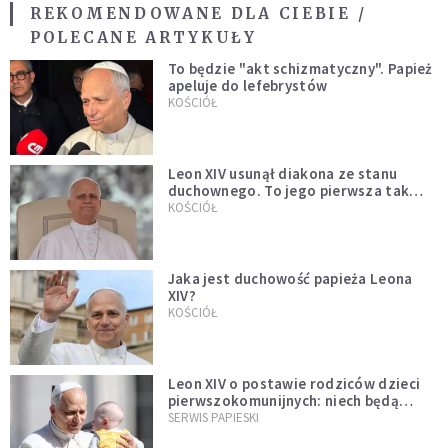
REKOMENDOWANE DLA CIEBIE /
POLECANE ARTYKUŁY
To będzie "akt schizmatyczny". Papież
apeluje do lefebrystów
KOŚCIÓŁ
Leon XIV usunął diakona ze stanu
duchownego. To jego pierwsza tak
bezprecedensowa decyzja
KOŚCIÓŁ
Jaka jest duchowość papieża Leona
XIV?
KOŚCIÓŁ
Leon XIV o postawie rodziców dzieci
pierwszokomunijnych: niech będą
przykładem
SERWIS PAPIESKI