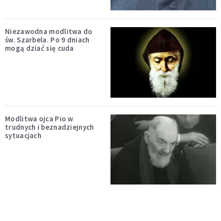
Niezawodna modlitwa do
św. Szarbela. Po 9 dniach
mogą dziać się cuda
Modlitwa ojca Pio w
trudnych i beznadziejnych
sytuacjach