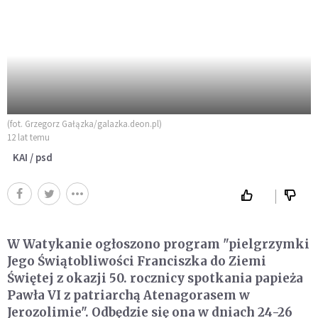
(fot. Grzegorz Gałązka/galazka.deon.pl)
12 lat temu
KAI / psd
W Watykanie ogłoszono program "pielgrzymki
Jego Świątobliwości Franciszka do Ziemi
Świętej z okazji 50. rocznicy spotkania papieża
Pawła VI z patriarchą Atenagorasem w
Jerozolimie". Odbędzie się ona w dniach 24-26