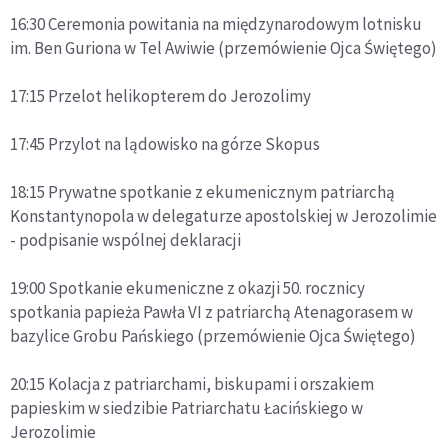
16:30 Ceremonia powitania na międzynarodowym lotnisku
im. Ben Guriona w Tel Awiwie (przemówienie Ojca Świętego)
17:15 Przelot helikopterem do Jerozolimy
17:45 Przylot na lądowisko na górze Skopus
18:15 Prywatne spotkanie z ekumenicznym patriarchą
Konstantynopola w delegaturze apostolskiej w Jerozolimie
- podpisanie wspólnej deklaracji
19:00 Spotkanie ekumeniczne z okazji 50. rocznicy
spotkania papieża Pawła VI z patriarchą Atenagorasem w
bazylice Grobu Pańskiego (przemówienie Ojca Świętego)
20:15 Kolacja z patriarchami, biskupami i orszakiem
papieskim w siedzibie Patriarchatu Łacińskiego w
Jerozolimie