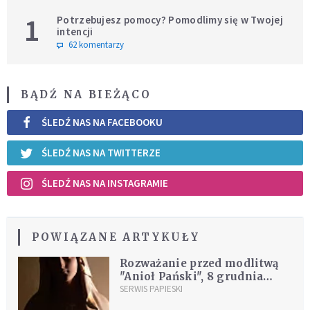
1
Potrzebujesz pomocy? Pomodlimy się w Twojej
intencji
62 komentarzy
BĄDŹ NA BIEŻĄCO
ŚLEDŹ NAS NA FACEBOOKU
ŚLEDŹ NAS NA TWITTERZE
ŚLEDŹ NAS NA INSTAGRAMIE
POWIĄZANE ARTYKUŁY
Rozważanie przed modlitwą
"Anioł Pański", 8 grudnia
2000
SERWIS PAPIESKI