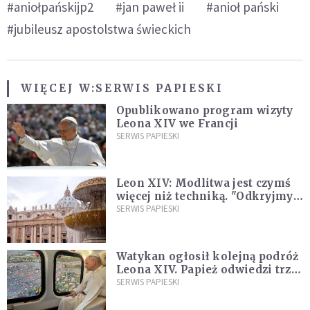
#aniołpańskijp2
#jan paweł ii
#anioł pański
#jubileusz apostolstwa świeckich
WIĘCEJ W:
SERWIS PAPIESKI
Opublikowano program wizyty
Leona XIV we Francji
SERWIS PAPIESKI
Leon XIV: Modlitwa jest czymś
więcej niż techniką. "Odkryjmy
ją na nowo"
SERWIS PAPIESKI
Watykan ogłosił kolejną podróż
Leona XIV. Papież odwiedzi trzy
kraje Ameryki Południowej
SERWIS PAPIESKI