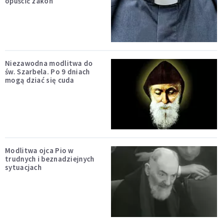
opuścić zakon
Niezawodna modlitwa do
św. Szarbela. Po 9 dniach
mogą dziać się cuda
Modlitwa ojca Pio w
trudnych i beznadziejnych
sytuacjach