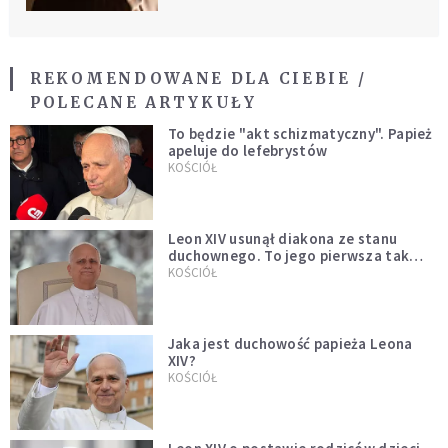
REKOMENDOWANE DLA CIEBIE /
POLECANE ARTYKUŁY
To będzie "akt schizmatyczny". Papież
apeluje do lefebrystów
KOŚCIÓŁ
Leon XIV usunął diakona ze stanu
duchownego. To jego pierwsza tak
bezprecedensowa decyzja
KOŚCIÓŁ
Jaka jest duchowość papieża Leona
XIV?
KOŚCIÓŁ