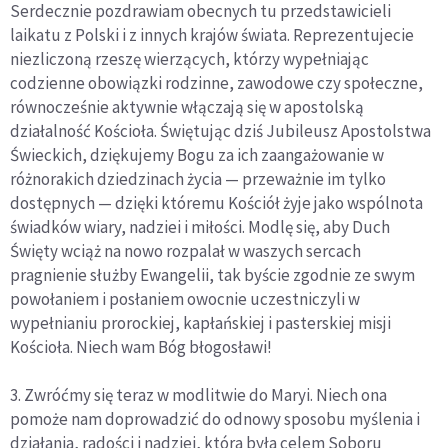
Serdecznie pozdrawiam obecnych tu przedstawicieli
laikatu z Polski i z innych krajów świata. Reprezentujecie
niezliczoną rzeszę wierzących, którzy wypełniając
codzienne obowiązki rodzinne, zawodowe czy społeczne,
równocześnie aktywnie włączają się w apostolską
działalność Kościoła. Świętując dziś Jubileusz Apostolstwa
Świeckich, dziękujemy Bogu za ich zaangażowanie w
różnorakich dziedzinach życia — przeważnie im tylko
dostępnych — dzięki któremu Kościół żyje jako wspólnota
świadków wiary, nadziei i miłości. Modlę się, aby Duch
Święty wciąż na nowo rozpalał w waszych sercach
pragnienie służby Ewangelii, tak byście zgodnie ze swym
powołaniem i posłaniem owocnie uczestniczyli w
wypełnianiu prorockiej, kapłańskiej i pasterskiej misji
Kościoła. Niech wam Bóg błogosławi!
3. Zwróćmy się teraz w modlitwie do Maryi. Niech ona
pomoże nam doprowadzić do odnowy sposobu myślenia i
działania, radości i nadziei, która była celem Soboru