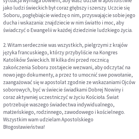
sytuacja wymaga bowiem, aby wasz udział w apostolstwie
jako ludzi świeckich był coraz głębszy i szerszy. Uczcie się
Soboru, pogłębiajcie wiedzę o nim, przyswajajcie sobie jego
ducha i wskazania: znajdziecie w nim światło i moc, aby
świadczyć o Ewangelii w każdej dziedzinie ludzkiego życia.
2. Witam serdecznie was wszystkich, pielgrzymi z krajów
języka francuskiego, którzy przybyliście na Kongres
Katolików Świeckich. W kilka dni przed rocznicą
zakończenia Soboru zostajecie wezwani, aby odczytać na
nowo jego dokumenty, a przez to umocnić swe powołanie,
zaangażować się w apostolat zgodnie ze wskazaniami Ojców
soborowych, być w świecie świadkami Dobrej Nowiny i
coraz aktywniej uczestniczyć w życiu Kościoła. Świat
potrzebuje waszego świadectwa indywidualnego,
małżeńskiego, rodzinnego, zawodowego i kościelnego.
Wszystkim wam udzielam Apostolskiego
Błogosławieństwa!