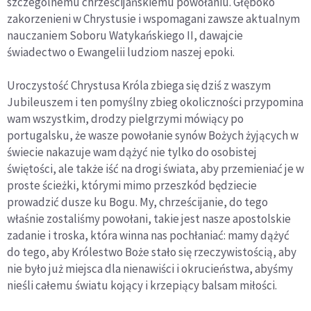
szczególnemu chrześcijańskiemu powołaniu. Głęboko
zakorzenieni w Chrystusie i wspomagani zawsze aktualnym
nauczaniem Soboru Watykańskiego II, dawajcie
świadectwo o Ewangelii ludziom naszej epoki.
Uroczystość Chrystusa Króla zbiega się dziś z waszym
Jubileuszem i ten pomyślny zbieg okoliczności przypomina
wam wszystkim, drodzy pielgrzymi mówiący po
portugalsku, że wasze powołanie synów Bożych żyjących w
świecie nakazuje wam dążyć nie tylko do osobistej
świętości, ale także iść na drogi świata, aby przemieniać je w
proste ścieżki, którymi mimo przeszkód będziecie
prowadzić dusze ku Bogu. My, chrześcijanie, do tego
właśnie zostaliśmy powołani, takie jest nasze apostolskie
zadanie i troska, która winna nas pochłaniać: mamy dążyć
do tego, aby Królestwo Boże stało się rzeczywistością, aby
nie było już miejsca dla nienawiści i okrucieństwa, abyśmy
nieśli całemu światu kojący i krzepiący balsam miłości.