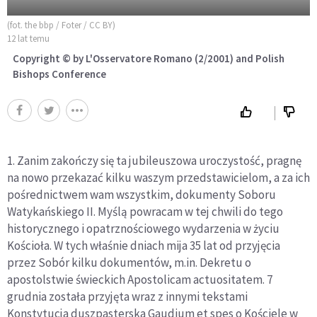
(fot. the bbp / Foter / CC BY)
12 lat temu
Copyright © by L'Osservatore Romano (2/2001) and Polish
Bishops Conference
1. Zanim zakończy się ta jubileuszowa uroczystość, pragnę
na nowo przekazać kilku waszym przedstawicielom, a za ich
pośrednictwem wam wszystkim, dokumenty Soboru
Watykańskiego II. Myślą powracam w tej chwili do tego
historycznego i opatrznościowego wydarzenia w życiu
Kościoła. W tych właśnie dniach mija 35 lat od przyjęcia
przez Sobór kilku dokumentów, m.in. Dekretu o
apostolstwie świeckich Apostolicam actuositatem. 7
grudnia została przyjęta wraz z innymi tekstami
Konstytucja duszpasterska Gaudium et spes o Kościele w