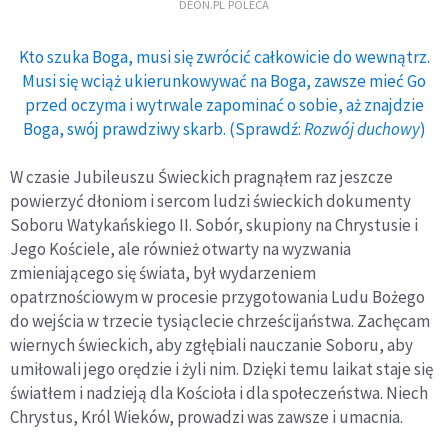
DEON.PL POLECA
Kto szuka Boga, musi się zwrócić całkowicie do wewnątrz.
Musi się wciąż ukierunkowywać na Boga, zawsze mieć Go
przed oczyma i wytrwale zapominać o sobie, aż znajdzie
Boga, swój prawdziwy skarb. (Sprawdź:
Rozwój duchowy
)
W czasie Jubileuszu Świeckich pragnąłem raz jeszcze
powierzyć dłoniom i sercom ludzi świeckich dokumenty
Soboru Watykańskiego II. Sobór, skupiony na Chrystusie i
Jego Kościele, ale również otwarty na wyzwania
zmieniającego się świata, był wydarzeniem
opatrznościowym w procesie przygotowania Ludu Bożego
do wejścia w trzecie tysiąclecie chrześcijaństwa. Zachęcam
wiernych świeckich, aby zgłębiali nauczanie Soboru, aby
umiłowali jego orędzie i żyli nim. Dzięki temu laikat staje się
światłem i nadzieją dla Kościoła i dla społeczeństwa. Niech
Chrystus, Król Wieków, prowadzi was zawsze i umacnia.