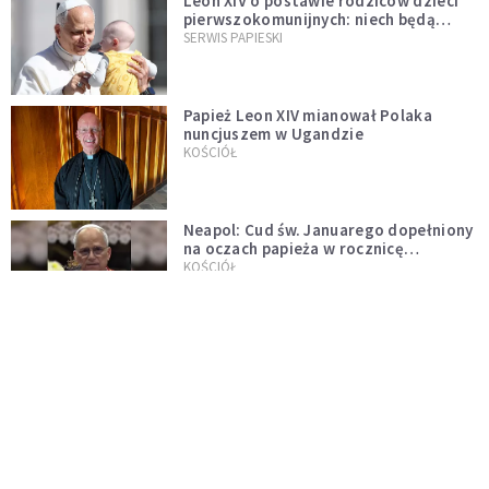
Leon XIV o postawie rodziców dzieci
pierwszokomunijnych: niech będą
przykładem
SERWIS PAPIESKI
Papież Leon XIV mianował Polaka
nuncjuszem w Ugandzie
KOŚCIÓŁ
Neapol: Cud św. Januarego dopełniony
na oczach papieża w rocznicę
pontyfikatu!
KOŚCIÓŁ
Papież Leon nie zniesie ograniczeń
nałożonych na odprawianie Mszy
trydenckiej. „Traditionis custodes”
KOŚCIÓŁ
zostaje w mocy
Papież Leon XIV w butach Nike. Zdjęcie
z filmu Watykanu stało się viralem