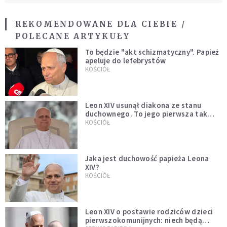
REKOMENDOWANE DLA CIEBIE /
POLECANE ARTYKUŁY
To będzie "akt schizmatyczny". Papież
apeluje do lefebrystów
KOŚCIÓŁ
Leon XIV usunął diakona ze stanu
duchownego. To jego pierwsza tak
bezprecedensowa decyzja
KOŚCIÓŁ
Jaka jest duchowość papieża Leona
XIV?
KOŚCIÓŁ
Leon XIV o postawie rodziców dzieci
pierwszokomunijnych: niech będą