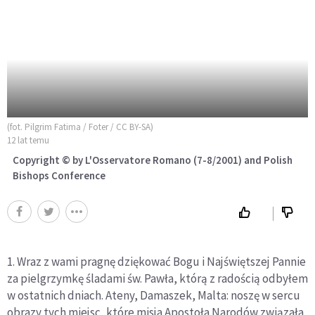
(fot. Pilgrim Fatima / Foter / CC BY-SA)
12 lat temu
Copyright © by L'Osservatore Romano (7-8/2001) and Polish
Bishops Conference
1. Wraz z wami pragnę dziękować Bogu i Najświętszej Pannie
za pielgrzymkę śladami św. Pawła, którą z radością odbyłem
w ostatnich dniach. Ateny, Damaszek, Malta: noszę w sercu
obrazy tych miejsc, które misja Apostoła Narodów związała