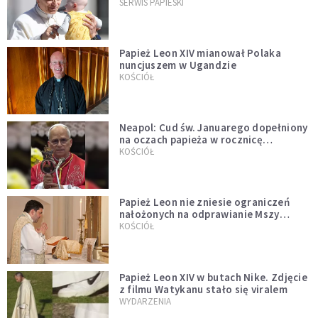
przykładem
SERWIS PAPIESKI
Papież Leon XIV mianował Polaka
nuncjuszem w Ugandzie
KOŚCIÓŁ
Neapol: Cud św. Januarego dopełniony
na oczach papieża w rocznicę
pontyfikatu!
KOŚCIÓŁ
Papież Leon nie zniesie ograniczeń
nałożonych na odprawianie Mszy
trydenckiej. „Traditionis custodes”
KOŚCIÓŁ
zostaje w mocy
Papież Leon XIV w butach Nike. Zdjęcie
z filmu Watykanu stało się viralem
WYDARZENIA