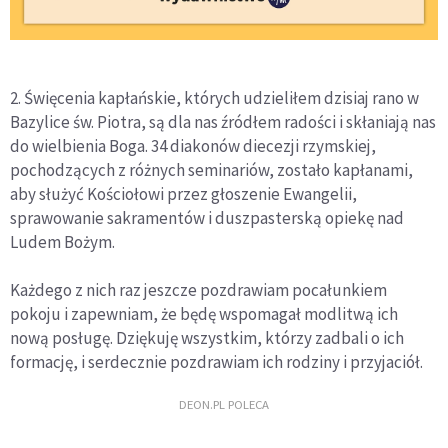
2. Święcenia kapłańskie, których udzieliłem dzisiaj rano w
Bazylice św. Piotra, są dla nas źródłem radości i skłaniają nas
do wielbienia Boga. 34 diakonów diecezji rzymskiej,
pochodzących z różnych seminariów, zostało kapłanami,
aby służyć Kościołowi przez głoszenie Ewangelii,
sprawowanie sakramentów i duszpasterską opiekę nad
Ludem Bożym.
Każdego z nich raz jeszcze pozdrawiam pocałunkiem
pokoju i zapewniam, że będę wspomagał modlitwą ich
nową posługę. Dziękuję wszystkim, którzy zadbali o ich
formację, i serdecznie pozdrawiam ich rodziny i przyjaciół.
DEON.PL POLECA