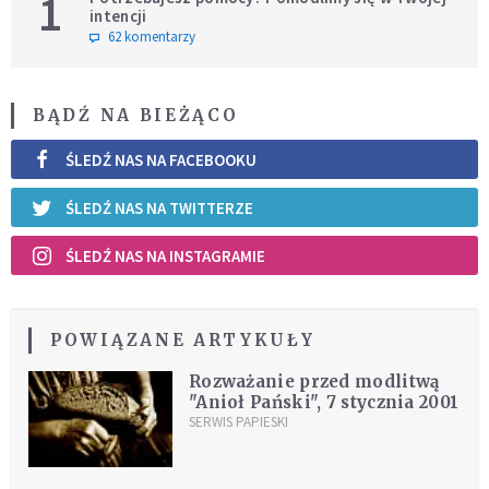
1
intencji
62 komentarzy
BĄDŹ NA BIEŻĄCO
ŚLEDŹ NAS NA FACEBOOKU
ŚLEDŹ NAS NA TWITTERZE
ŚLEDŹ NAS NA INSTAGRAMIE
POWIĄZANE ARTYKUŁY
Rozważanie przed modlitwą
"Anioł Pański", 7 stycznia 2001
SERWIS PAPIESKI