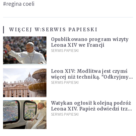
#regina coeli
WIĘCEJ W:
SERWIS PAPIESKI
Opublikowano program wizyty
Leona XIV we Francji
SERWIS PAPIESKI
Leon XIV: Modlitwa jest czymś
więcej niż techniką. "Odkryjmy
ją na nowo"
SERWIS PAPIESKI
Watykan ogłosił kolejną podróż
Leona XIV. Papież odwiedzi trzy
kraje Ameryki Południowej
SERWIS PAPIESKI