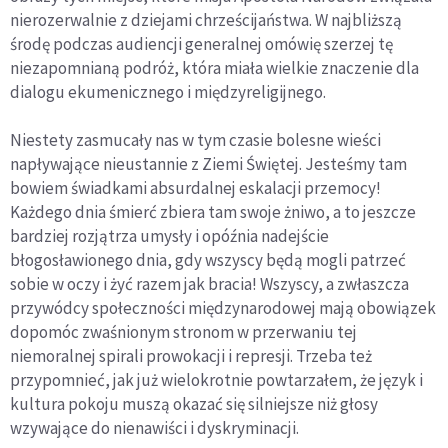
nierozerwalnie z dziejami chrześcijaństwa. W najbliższą
środę podczas audiencji generalnej omówię szerzej tę
niezapomnianą podróż, która miała wielkie znaczenie dla
dialogu ekumenicznego i międzyreligijnego.
Niestety zasmucały nas w tym czasie bolesne wieści
napływające nieustannie z Ziemi Świętej. Jesteśmy tam
bowiem świadkami absurdalnej eskalacji przemocy!
Każdego dnia śmierć zbiera tam swoje żniwo, a to jeszcze
bardziej rozjątrza umysły i opóźnia nadejście
błogosławionego dnia, gdy wszyscy będą mogli patrzeć
sobie w oczy i żyć razem jak bracia! Wszyscy, a zwłaszcza
przywódcy społeczności międzynarodowej mają obowiązek
dopomóc zwaśnionym stronom w przerwaniu tej
niemoralnej spirali prowokacji i represji. Trzeba też
przypomnieć, jak już wielokrotnie powtarzałem, że język i
kultura pokoju muszą okazać się silniejsze niż głosy
wzywające do nienawiści i dyskryminacji.