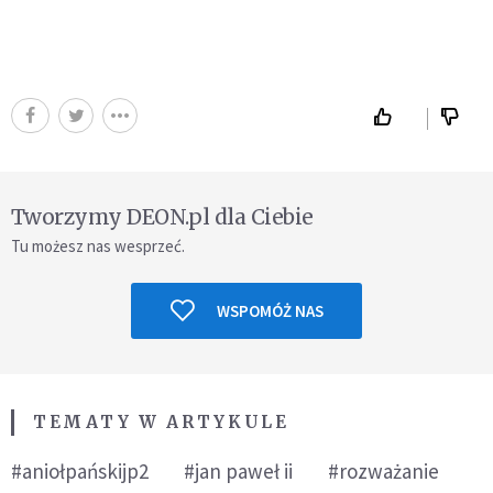
Tworzymy DEON.pl dla Ciebie
Tu możesz nas wesprzeć.
WSPOMÓŻ NAS
TEMATY W ARTYKULE
#aniołpańskijp2
#jan paweł ii
#rozważanie