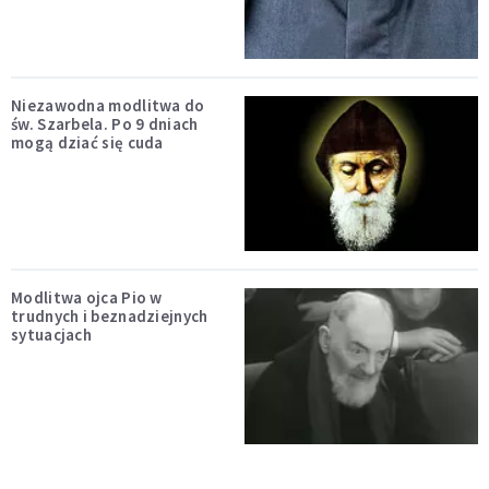
Niezawodna modlitwa do
św. Szarbela. Po 9 dniach
mogą dziać się cuda
Modlitwa ojca Pio w
trudnych i beznadziejnych
sytuacjach