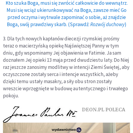
Kto szuka Boga, musi się zwrócić całkowicie do wewnątrz.
Musi się wciąż ukierunkowywać na Boga, zawsze mieć Go
przed oczyma i wytrwale zapominać o sobie, aż znajdzie
Boga, swój prawdziwy skarb. (Sprawdź:
Rozwój duchowy
)
3. Dla tych nowych kapłanów diecezji rzymskiej prośmy
teraz o macierzyńską opiekę Najświętszej Panny w tym
dniu, gdy wspominamy Jej objawienia w Fatimie. Ja sam
doznałem Jej opieki 13 maja przed dwudziestu laty. Do Niej
raz jeszcze zanosimy modlitwy w intencji Ziemi Świętej, aby
oczyszczone zostały serca i intencje wszystkich, ażeby
dzięki temu ustały masakry, a siły obu stron zostały
wreszcie wprzęgnięte w budowę autentycznego i trwałego
pokoju.
DEON.PL POLECA