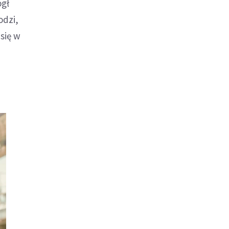
ógł
odzi,
się w