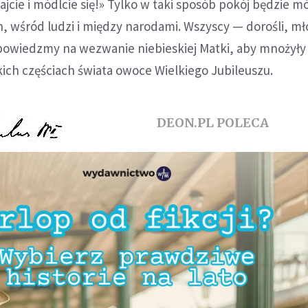
cie i módlcie się!» Tylko w taki sposób pokój będzie m
, wśród ludzi i między narodami. Wszyscy — dorośli, mł
dpowiedzmy na wezwanie niebieskiej Matki, aby mnożyły 
ich częściach świata owoce Wielkiego Jubileuszu.
DEON.PL POLECA