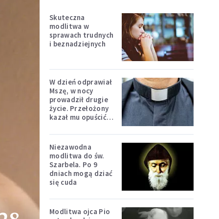
Skuteczna
modlitwa w
sprawach trudnych
i beznadziejnych
W dzień odprawiał
Mszę, w nocy
prowadził drugie
życie. Przełożony
kazał mu opuścić
zakon
Niezawodna
modlitwa do św.
Szarbela. Po 9
dniach mogą dziać
się cuda
Modlitwa ojca Pio