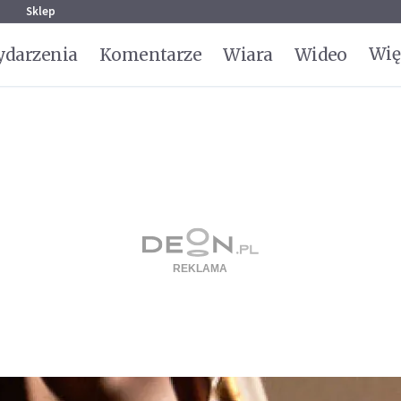
g
Sklep
Wię
darzenia
Komentarze
Wiara
Wideo