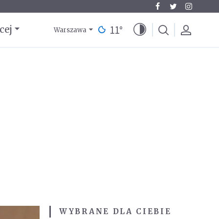
11
°
cej
Warszawa
WYBRANE DLA CIEBIE