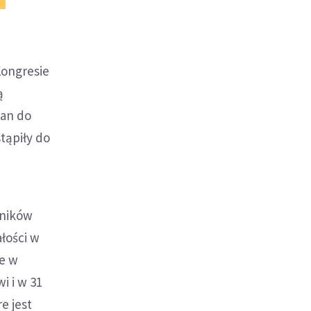
Kongresie
ą
ian do
tąpiły do
tników
łości w
re w
i i w 31
e jest