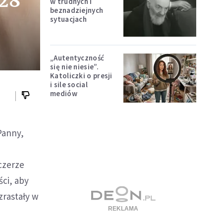
 28
w trudnych i
beznadziejnych
sytuacjach
„Autentyczność
się nie niesie”.
Katoliczki o presji
i sile social
mediów
 Panny,
czerze
ści, aby
zrastały w