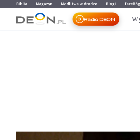
Przejdź do menu głównego
Przejdź do treści
Biblia
Magazyn
Modlitwa w drodze
Blogi
faceBó
Wy
Radio DEON