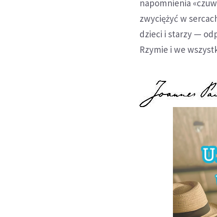
napomnienia «czuwaj
zwyciężyć w sercach
dzieci i starzy — o
Rzymie i we wszystk