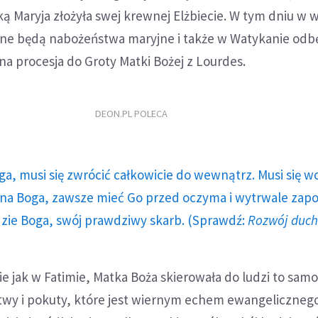
ką Maryja złożyła swej krewnej Elżbiecie. W tym dniu w w
ne będą nabożeństwa maryjne i także w Watykanie odbę
a procesja do Groty Matki Bożej z Lourdes.
DEON.PL POLECA
ga, musi się zwrócić całkowicie do wewnątrz. Musi się w
a Boga, zawsze mieć Go przed oczyma i wytrwale zap
dzie Boga, swój prawdziwy skarb. (Sprawdź:
Rozwój duc
 jak w Fatimie, Matka Boża skierowała do ludzi to sam
wy i pokuty, które jest wiernym echem ewangeliczneg