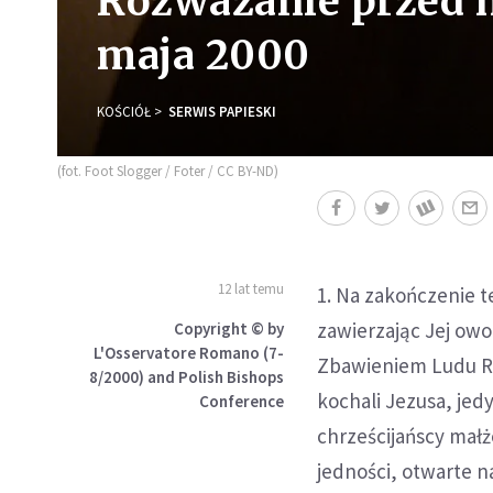
Rozważanie przed m
maja 2000
KOŚCIÓŁ
SERWIS PAPIESKI
(fot. Foot Slogger / Foter / CC BY-ND)
12 lat temu
1. Na zakończenie te
zawierzając Jej owo
Copyright © by
L'Osservatore Romano (7-
Zbawieniem Ludu Rz
8/2000) and Polish Bishops
kochali Jezusa, jed
Conference
chrześcijańscy małż
jedności, otwarte n