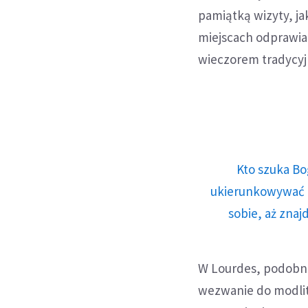
pamiątką wizyty, ja
miejscach odprawia
wieczorem tradycyjn
Kto szuka Bo
ukierunkowywać n
sobie, aż znaj
W Lourdes, podobnie
wezwanie do modlit