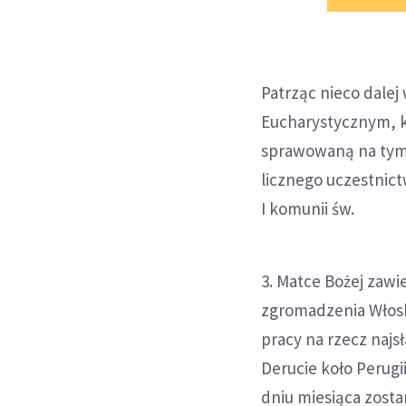
Patrząc nieco dale
Eucharystycznym, kt
sprawowaną na tym 
licznego uczestnict
I komunii św.
3. Matce Bożej zaw
zgromadzenia Włosk
pracy na rzecz najs
Derucie koło Perugii
dniu miesiąca zosta