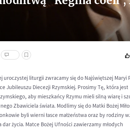
odlitwą "Regina coeli",
j uroczystej liturgii zwracamy się do Najświętszej Maryi
ce Jubileuszu Diecezji Rzymskiej. Prosimy Tę, która jest
ymskiego, aby mieszkańcy Rzymu mieli silną wiarę i sz
ynego Zbawiciela świata. Modlimy się do Matki Bożej Miło
onkowie byli wierni łasce małżeństwa oraz by rodziny w
a dar życia. Matce Bożej Ufności zawierzamy młodych