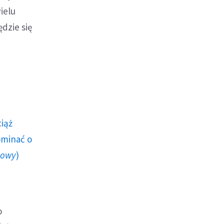
ielu
dzie się
ciąż
ominać o
howy
)
o
o