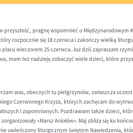
j w przyszłość, pragnę wspomnieć o Międzynarodowym 
óry rozpocznie się 18 czerwca i zakończy wielką liturgi
placu wieczorem 25 czerwca. Już dziś zapraszam rzym
wa, mam też nadzieję zobaczyć wiele dzieci, które przys
ierzam was, obecnych tu pielgrzymów, zwłaszcza uczes
iego Czerwonego Krzyża, których zachęcam do wytrwa
łabszych i zapomnianych. Pozdrawiam także dzieci, któ
 zorganizowały «Marsz Aniołów». Maj zbliża się ku końcow
nie uwieńczony liturgicznym świętem Nawiedzenia, któr