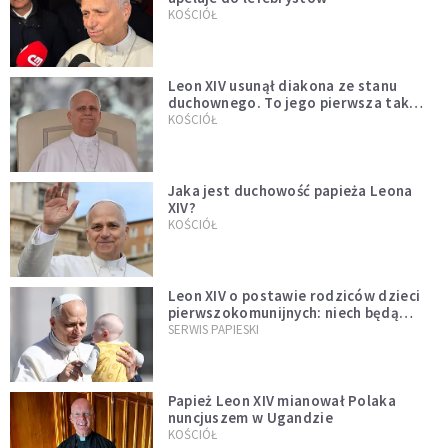
KOŚCIÓŁ
Leon XIV usunął diakona ze stanu
duchownego. To jego pierwsza tak
bezprecedensowa decyzja
KOŚCIÓŁ
Jaka jest duchowość papieża Leona
XIV?
KOŚCIÓŁ
Leon XIV o postawie rodziców dzieci
pierwszokomunijnych: niech będą
przykładem
SERWIS PAPIESKI
Papież Leon XIV mianował Polaka
nuncjuszem w Ugandzie
KOŚCIÓŁ