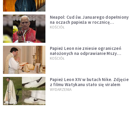
Neapol: Cud św. Januarego dopełniony
na oczach papieża w rocznicę
pontyfikatu!
KOŚCIÓŁ
Papież Leon nie zniesie ograniczeń
nałożonych na odprawianie Mszy
trydenckiej. „Traditionis custodes”
KOŚCIÓŁ
zostaje w mocy
Papież Leon XIV w butach Nike. Zdjęcie
z filmu Watykanu stało się viralem
WYDARZENIA