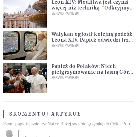
Leon XIV: Modlitwa jest czymś
więcej niż techniką. "Odkryjmy
ją na nowo"
SERWIS PAPIESKI
Watykan ogłosił kolejną podróż
Leona XIV. Papież odwiedzi trzy
kraje Ameryki Południowej
SERWIS PAPIESKI
Papież do Polaków: Niech
pielgrzymowanie na Jasną Górę
umocni wiarę i nadzieję
SERWIS PAPIESKI
SKOMENTUJ ARTYKUŁ
Rzym: papież zawierzył Matce Bożej swą pielgrzymkę do Chile i Peru