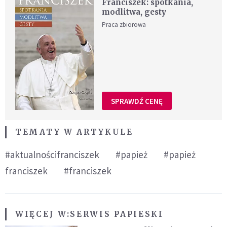
Franciszek: spotkania,
modlitwa, gesty
Praca zbiorowa
SPRAWDŹ CENĘ
TEMATY W ARTYKULE
#aktualnościfranciszek
#papież
#papież
franciszek
#franciszek
WIĘCEJ W:
SERWIS PAPIESKI