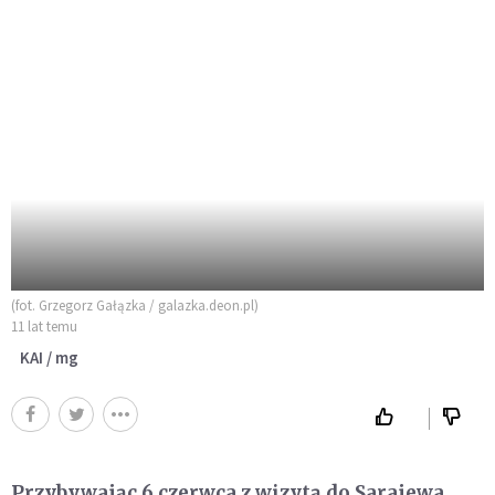
(fot. Grzegorz Gałązka / galazka.deon.pl)
11 lat temu
KAI / mg
Przybywając 6 czerwca z wizytą do Sarajewa