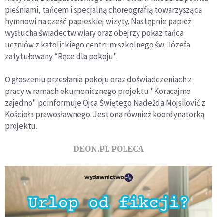
pieśniami, tańcem i specjalną choreografią towarzyszącą
hymnowi na cześć papieskiej wizyty. Następnie papież
wysłucha świadectw wiary oraz obejrzy pokaz tańca
uczniów z katolickiego centrum szkolnego św. Józefa
zatytułowany “Ręce dla pokoju".
O głoszeniu przesłania pokoju oraz doświadczeniach z
pracy w ramach ekumenicznego projektu "Koracajmo
zajedno" poinformuje Ojca Świętego Nadežda Mojsilović z
Kościoła prawosławnego. Jest ona również koordynatorką
projektu.
DEON.PL POLECA