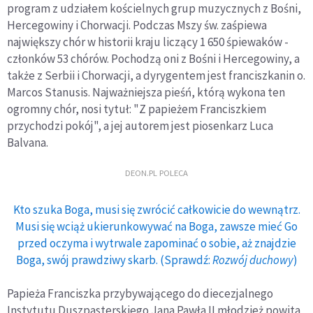
program z udziałem kościelnych grup muzycznych z Bośni,
Hercegowiny i Chorwacji. Podczas Mszy św. zaśpiewa
największy chór w historii kraju liczący 1 650 śpiewaków -
członków 53 chórów. Pochodzą oni z Bośni i Hercegowiny, a
także z Serbii i Chorwacji, a dyrygentem jest franciszkanin o.
Marcos Stanusis. Najważniejsza pieśń, którą wykona ten
ogromny chór, nosi tytuł: "Z papieżem Franciszkiem
przychodzi pokój", a jej autorem jest piosenkarz Luca
Balvana.
DEON.PL POLECA
Kto szuka Boga, musi się zwrócić całkowicie do wewnątrz.
Musi się wciąż ukierunkowywać na Boga, zawsze mieć Go
przed oczyma i wytrwale zapominać o sobie, aż znajdzie
Boga, swój prawdziwy skarb. (Sprawdź:
Rozwój duchowy
)
Papieża Franciszka przybywającego do diecezjalnego
Instytutu Duszpasterskiego Jana Pawła II młodzież powita