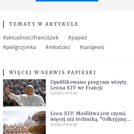
TEMATY W ARTYKULE
#aktualnościfranciszek
#papież
#pielgrzymka
#młodzież
#sarajewo
WIĘCEJ W:
SERWIS PAPIESKI
Opublikowano program wizyty
Leona XIV we Francji
SERWIS PAPIESKI
Leon XIV: Modlitwa jest czymś
więcej niż techniką. "Odkryjmy
ją na nowo"
SERWIS PAPIESKI