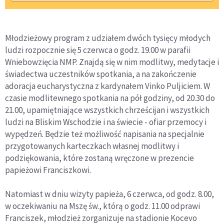
Młodzieżowy program z udziałem dwóch tysięcy młodych
ludzi rozpocznie się 5 czerwca o godz. 19.00 w parafii
Wniebowzięcia NMP. Znajdą się w nim modlitwy, medytacje i
świadectwa uczestników spotkania, a na zakończenie
adoracja eucharystyczna z kardynałem Vinko Puljiciem. W
czasie modlitewnego spotkania na pół godziny, od 20.30 do
21.00, upamiętniające wszystkich chrześcijan i wszystkich
ludzi na Bliskim Wschodzie i na świecie - ofiar przemocy i
wypędzeń. Będzie też możliwość napisania na specjalnie
przygotowanych karteczkach własnej modlitwy i
podziękowania, które zostaną wręczone w prezencie
papieżowi Franciszkowi.
Natomiast w dniu wizyty papieża, 6 czerwca, od godz. 8.00,
w oczekiwaniu na Mszę św., którą o godz. 11.00 odprawi
Franciszek, młodzież zorganizuje na stadionie Kocevo