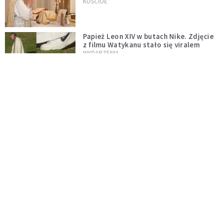
trydenckiej. „Traditionis custodes”
KOŚCIÓŁ
zostaje w mocy
Papież Leon XIV w butach Nike. Zdjęcie
z filmu Watykanu stało się viralem
WYDARZENIA