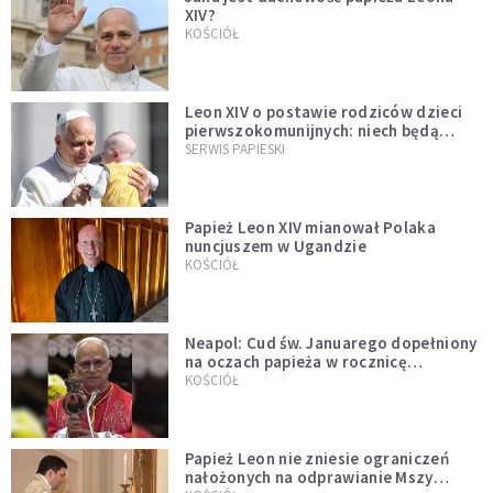
XIV?
KOŚCIÓŁ
Leon XIV o postawie rodziców dzieci
pierwszokomunijnych: niech będą
przykładem
SERWIS PAPIESKI
Papież Leon XIV mianował Polaka
nuncjuszem w Ugandzie
KOŚCIÓŁ
Neapol: Cud św. Januarego dopełniony
na oczach papieża w rocznicę
pontyfikatu!
KOŚCIÓŁ
Papież Leon nie zniesie ograniczeń
nałożonych na odprawianie Mszy