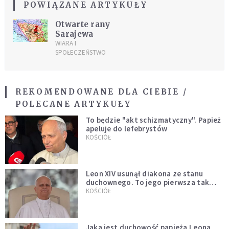
POWIĄZANE ARTYKUŁY
Otwarte rany
Sarajewa
WIARA I
SPOŁECZEŃSTWO
REKOMENDOWANE DLA CIEBIE /
POLECANE ARTYKUŁY
To będzie "akt schizmatyczny". Papież
apeluje do lefebrystów
KOŚCIÓŁ
Leon XIV usunął diakona ze stanu
duchownego. To jego pierwsza tak
bezprecedensowa decyzja
KOŚCIÓŁ
Jaka jest duchowość papieża Leona