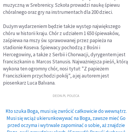
muzyczną w Srebrenicy. Szkoła prowadzi naukę śpiewu
chóralnego oraz gry na instrumentach dla 200 dzieci.
Dużym wydarzeniem będzie także występ największego
chóru w historii kraju. Chór z udziałem 1 650 śpiewaków,
zaśpiewa na mszy św. sprawowanej przez papieża na
stadionie Koseva. Śpiewacy pochodzą z Bośni i
Hercegowiny, a także z Serbii i Chorwacji, dyrygentem jest
franciszkanin o. Marcos Stanusis. Najważniejsza pieśń, którą
wykona ten ogromny chór, nosi tytuł: "Z papieżem
Franciszkiem przychodzi pokój", a jej autorem jest
piosenkarz Luca Balvana.
DEON.PL POLECA
Kto szuka Boga, musi się zwrócić całkowicie do wewnątrz.
Musi się wciąż ukierunkowywać na Boga, zawsze mieć Go
przed oczyma i wytrwale zapominać o sobie, aż znajdzie