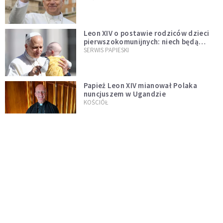
Leon XIV o postawie rodziców dzieci
pierwszokomunijnych: niech będą
przykładem
SERWIS PAPIESKI
Papież Leon XIV mianował Polaka
nuncjuszem w Ugandzie
KOŚCIÓŁ
Neapol: Cud św. Januarego dopełniony
na oczach papieża w rocznicę
pontyfikatu!
KOŚCIÓŁ
Papież Leon nie zniesie ograniczeń
nałożonych na odprawianie Mszy
trydenckiej. „Traditionis custodes”
KOŚCIÓŁ
zostaje w mocy