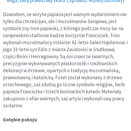
Boga, swój prawdziwy skarb. (Sprawdź:
Rozwój duchowy
)
Dowodem, że wizyta papieża jest ważnym wydarzeniem nie
tylko dla chrześcijan, ale i muzułmanów Sarajewa, jest
symboliczny tron papieski, z którego podczas mszy św. na
sarajewskim stadionie będzie korzystał Franciszek. Tron
wykonali muzułmańscy stolarze: 61-letni Salen Hajdarovac i
jego 33-letni syn Edin z miasta Zavidovići w środkowej
części Bośni i Hercegowiny. Są oni znani ze świetnych,
precyzyjnie wykonywanych płaskorzeźb i rzeźbiarskich
dekoracji w drzewie, opartych o tradycję muzułmańską,
prawosławną i katolicką. Fotel został wykonany z drzewa
orzechowego, zaś zdobią go liczne symbole religijne, herb
papieża Franciszka i trzech bośniackich katedr. Materiały
zakupiono z ofiar wiernych, zaś artyści wykonali swą pracę
za darmo.
Gołębie pokoju