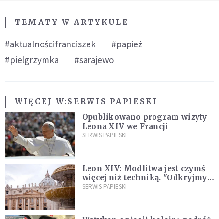
TEMATY W ARTYKULE
#aktualnościfranciszek
#papież
#pielgrzymka
#sarajewo
WIĘCEJ W:
SERWIS PAPIESKI
Opublikowano program wizyty
Leona XIV we Francji
SERWIS PAPIESKI
Leon XIV: Modlitwa jest czymś
więcej niż techniką. "Odkryjmy
ją na nowo"
SERWIS PAPIESKI