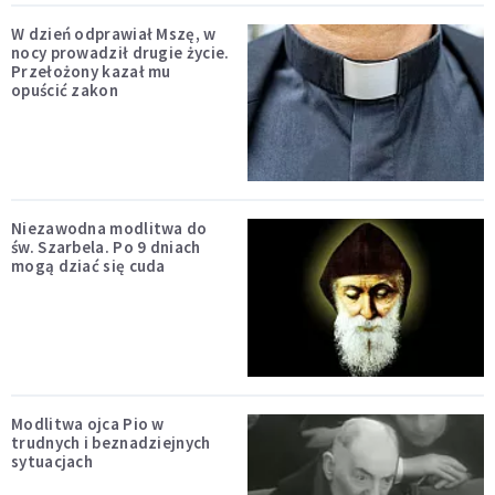
W dzień odprawiał Mszę, w
nocy prowadził drugie życie.
Przełożony kazał mu
opuścić zakon
Niezawodna modlitwa do
św. Szarbela. Po 9 dniach
mogą dziać się cuda
Modlitwa ojca Pio w
trudnych i beznadziejnych
sytuacjach