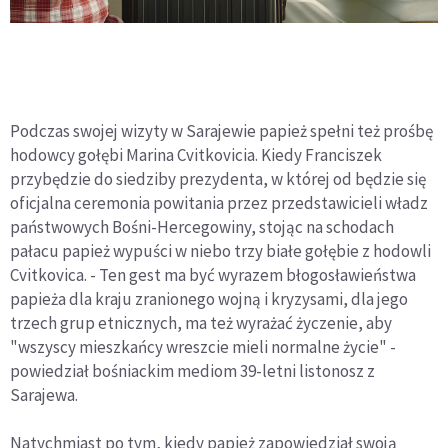
Podczas swojej wizyty w Sarajewie papież spełni też prośbę
hodowcy gołębi Marina Cvitkovicia. Kiedy Franciszek
przybędzie do siedziby prezydenta, w której od będzie się
oficjalna ceremonia powitania przez przedstawicieli władz
państwowych Bośni-Hercegowiny, stojąc na schodach
pałacu papież wypuści w niebo trzy białe gołębie z hodowli
Cvitkovica. - Ten gest ma być wyrazem błogosławieństwa
papieża dla kraju zranionego wojną i kryzysami, dla jego
trzech grup etnicznych, ma też wyrażać życzenie, aby
"wszyscy mieszkańcy wreszcie mieli normalne życie" -
powiedział bośniackim mediom 39-letni listonosz z
Sarajewa.
Natychmiast po tym, kiedy papież zapowiedział swoją