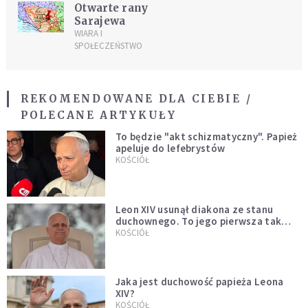
Otwarte rany
Sarajewa
WIARA I
SPOŁECZEŃSTWO
REKOMENDOWANE DLA CIEBIE /
POLECANE ARTYKUŁY
To będzie "akt schizmatyczny". Papież
apeluje do lefebrystów
KOŚCIÓŁ
Leon XIV usunął diakona ze stanu
duchownego. To jego pierwsza tak
bezprecedensowa decyzja
KOŚCIÓŁ
Jaka jest duchowość papieża Leona
XIV?
KOŚCIÓŁ