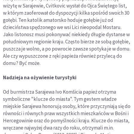
wizytę w Sarajewie, Cvitkovic wysłał do Ojca Świętego list,
w którym zaoferował do dyspozycji kilka spośród swoich 30
gołębi. Ten katolik amatorsko hoduje gołębie już od
dzieciństwa spędzonego we wsi Lici nieopodal Mostaru.
Jako listonosz musi pokonywać niekiedy długie dystanse w
południowym regionie kraju. Często bierze ze sobą gołębie,
puszcza je wolno, a po powrocie zawsze spotyka je w domu.
Ale czy wypuszczone z ręki papieża również przylecą do
domu? Być może.
Nadzieja na ożywienie turystyki
Od burmistrza Sarajewa Ivo Komšicia papież otrzyma
symboliczne "klucze do miasta". Tym gestem władze
miejskie Sarajewa honorują osoby, które przyczyniają się do
równości i równych praw wszystkich mieszkańców w Bośni i
Hercegowinie oraz do pomyślności kraju. Klucze do miasta,
wręczane najwyżej dwa razy do roku, otrzymali m.in.