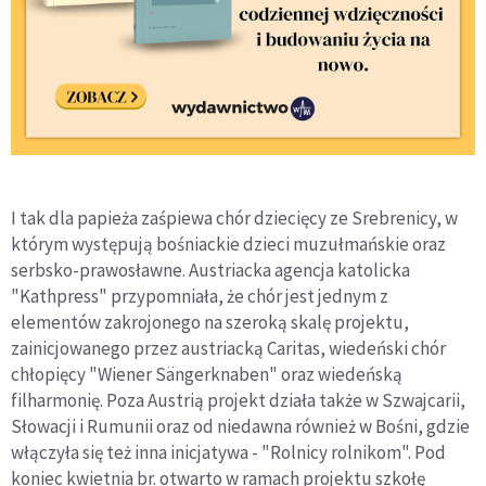
I tak dla papieża zaśpiewa chór dziecięcy ze Srebrenicy, w
którym występują bośniackie dzieci muzułmańskie oraz
serbsko-prawosławne. Austriacka agencja katolicka
"Kathpress" przypomniała, że chór jest jednym z
elementów zakrojonego na szeroką skalę projektu,
zainicjowanego przez austriacką Caritas, wiedeński chór
chłopięcy "Wiener Sängerknaben" oraz wiedeńską
filharmonię. Poza Austrią projekt działa także w Szwajcarii,
Słowacji i Rumunii oraz od niedawna również w Bośni, gdzie
włączyła się też inna inicjatywa - "Rolnicy rolnikom". Pod
koniec kwietnia br. otwarto w ramach projektu szkołę