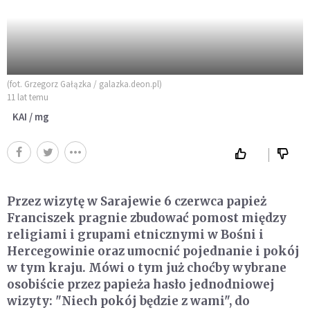
(fot. Grzegorz Gałązka / galazka.deon.pl)
11 lat temu
KAI / mg
Przez wizytę w Sarajewie 6 czerwca papież
Franciszek pragnie zbudować pomost między
religiami i grupami etnicznymi w Bośni i
Hercegowinie oraz umocnić pojednanie i pokój
w tym kraju. Mówi o tym już choćby wybrane
osobiście przez papieża hasło jednodniowej
wizyty: "Niech pokój będzie z wami", do