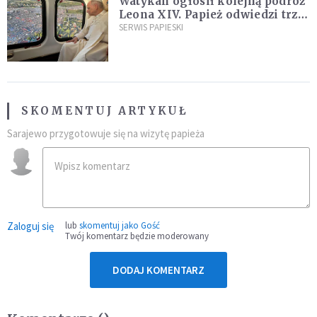
Watykan ogłosił kolejną podróż
Leona XIV. Papież odwiedzi trzy
kraje Ameryki Południowej
SERWIS PAPIESKI
SKOMENTUJ ARTYKUŁ
Sarajewo przygotowuje się na wizytę papieża
Zaloguj się
lub
skomentuj jako Gość
Twój komentarz będzie moderowany
DODAJ KOMENTARZ