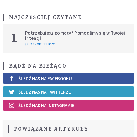
NAJCZĘŚCIEJ CZYTANE
1
Potrzebujesz pomocy? Pomodlimy się w Twojej
intencji
62 komentarzy
BĄDŹ NA BIEŻĄCO
ŚLEDŹ NAS NA FACEBOOKU
ŚLEDŹ NAS NA TWITTERZE
ŚLEDŹ NAS NA INSTAGRAMIE
POWIĄZANE ARTYKUŁY