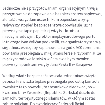
Jednocześnie z przygotowaniami organizacyjnymi trwają
przygotowania do zapewnienia bezpieczeństwa papieżowi,
ale także wszystkim uczestnikom papieskiej wizyty.
Najwyższy stopień bezpieczeństwa obowiązuje już na
pierwszym etapie papieskiej wizyty - lotnisku
międzynarodowym. Dyrektor międzynarodowego portu
lotniczego Ivan Veličan podkreślił, że organizatorzy starają
się jednocześnie, aby zaplanowana na godz. 9.00 ceremonia
powitania przebiegała w miłej atmosferze. Przypomniał, że
międzynarodowe lotnisko w Sarajewie było również
pierwszym punktem wizyty Jana Pawła II w Sarajewie.
Według władz bezpieczeństwa cała jednodniowa wizyta
papieża Franciszka będzie przebiegała pod ostrą kontrolą
również z tego powodu, że stosunkowo niedawno, bo w
kwietniu br. w Zworniku (Republika Serbska) doszło do
zamachu terrorystycznego islamistów, w którym został
zabity policjant. Przewodniczący Federacji Bośni i