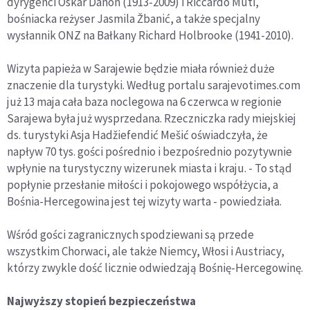
dyrygenci Oskar Danon (1913-2009) i Riccardo Muti,
bośniacka reżyser Jasmila Žbanić, a także specjalny
wysłannik ONZ na Bałkany Richard Holbrooke (1941-2010).
Wizyta papieża w Sarajewie będzie miała również duże
znaczenie dla turystyki. Według portalu sarajevotimes.com
już 13 maja cała baza noclegowa na 6 czerwca w regionie
Sarajewa była już wysprzedana. Rzeczniczka rady miejskiej
ds. turystyki Asja Hadžiefendić Mešić oświadczyła, że
napływ 70 tys. gości pośrednio i bezpośrednio pozytywnie
wpłynie na turystyczny wizerunek miasta i kraju. - To stąd
popłynie przesłanie miłości i pokojowego współżycia, a
Bośnia-Hercegowina jest tej wizyty warta - powiedziała.
Wśród gości zagranicznych spodziewani są przede
wszystkim Chorwaci, ale także Niemcy, Włosi i Austriacy,
którzy zwykle dość licznie odwiedzają Bośnię-Hercegowinę.
Najwyższy stopień bezpieczeństwa