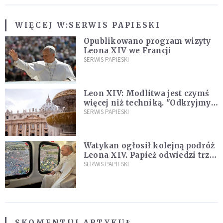
WIĘCEJ W:
SERWIS PAPIESKI
Opublikowano program wizyty
Leona XIV we Francji
SERWIS PAPIESKI
Leon XIV: Modlitwa jest czymś
więcej niż techniką. "Odkryjmy
ją na nowo"
SERWIS PAPIESKI
Watykan ogłosił kolejną podróż
Leona XIV. Papież odwiedzi trzy
kraje Ameryki Południowej
SERWIS PAPIESKI
SKOMENTUJ ARTYKUŁ