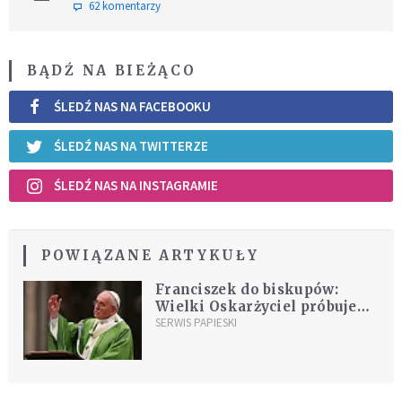
62 komentarzy
BĄDŹ NA BIEŻĄCO
ŚLEDŹ NAS NA FACEBOOKU
ŚLEDŹ NAS NA TWITTERZE
ŚLEDŹ NAS NA INSTAGRAMIE
POWIĄZANE ARTYKUŁY
Franciszek do biskupów:
Wielki Oskarżyciel próbuje
ujawnić grzechy, aby było je
SERWIS PAPIESKI
widać, aby zgorszyć lud