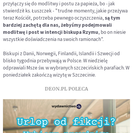
przyłączy się do modlitwy i postu za papieża, bo - jak
stwierdził ks. Łuszczek - "trudne momenty, jakie przeżywa
teraz Kościół, potrzeba pewnego oczyszczenia,
są tym
bardziej zachętą dla nas, żebyśmy podejmowali
modlitwę i post w intencji biskupa Rzymu
, bo on niesie
wszystkie doświadczenia na swoich ramionach".
Biskupi z Danii, Norwegii, Finlandii, Islandii i Szwecji od
blisko tygodnia przebywają w Polsce. W niedzielę
odprawiali Msze św. w wybranych szczecińskich parafiach. W
poniedziałek zakończą wizytę w Szczecinie.
DEON.PL POLECA