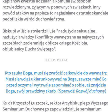
kapłanów kwestie udzielania komunii św. osobom
rozwiedzionym, żyjącym w ponownych związkach. Inny
powód ataków na papieża to nagłaśniane ostatnio skandale
pedofilskie wśród duchowieństwa.
Biskupi w liście stwierdzili, że "nadużycia seksualne,
nadużycia władzy i konflikty wewnętrzne na najwyższych
szczeblach zaciemniają oblicze całego Kościoła,
oblubienicy Ducha Świętego".
DEON.PL POLECA
Kto szuka Boga, musi się zwrócić całkowicie do wewnątrz.
Musi się wciąż ukierunkowywać na Boga, zawsze mieć Go
przed oczyma i wytrwale zapominać o sobie, aż znajdzie
Boga, swój prawdziwy skarb. (Sprawdź:
Rozwój duchowy
)
Ks. dr Krzysztof Łuszczek, rektor Arcybiskupiego Wyższego
Seminarium Duchownego zapowiedział, że seminarium