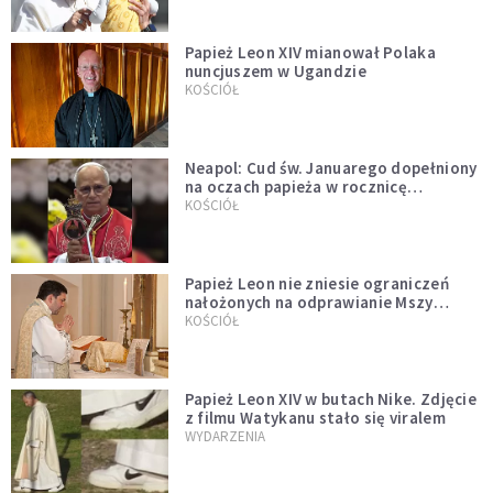
Papież Leon XIV mianował Polaka
nuncjuszem w Ugandzie
KOŚCIÓŁ
Neapol: Cud św. Januarego dopełniony
na oczach papieża w rocznicę
pontyfikatu!
KOŚCIÓŁ
Papież Leon nie zniesie ograniczeń
nałożonych na odprawianie Mszy
trydenckiej. „Traditionis custodes”
KOŚCIÓŁ
zostaje w mocy
Papież Leon XIV w butach Nike. Zdjęcie
z filmu Watykanu stało się viralem
WYDARZENIA