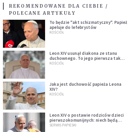
REKOMENDOWANE DLA CIEBIE /
POLECANE ARTYKUŁY
To będzie "akt schizmatyczny". Papież
apeluje do lefebrystów
KOŚCIÓŁ
Leon XIV usunął diakona ze stanu
duchownego. To jego pierwsza tak
bezprecedensowa decyzja
KOŚCIÓŁ
Jaka jest duchowość papieża Leona
XIV?
KOŚCIÓŁ
Leon XIV o postawie rodziców dzieci
pierwszokomunijnych: niech będą
przykładem
SERWIS PAPIESKI