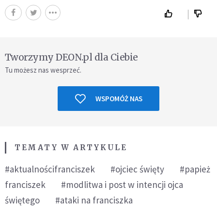
Tworzymy DEON.pl dla Ciebie
Tu możesz nas wesprzeć.
WSPOMÓŻ NAS
TEMATY W ARTYKULE
#aktualnościfranciszek
#ojciec święty
#papież
franciszek
#modlitwa i post w intencji ojca
świętego
#ataki na franciszka