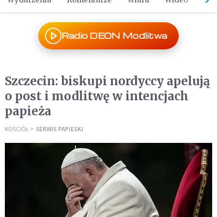
Radio DEON Modlitwa
Szczecin: biskupi nordyccy apelują
o post i modlitwę w intencjach
papieża
KOŚCIÓŁ
SERWIS PAPIESKI