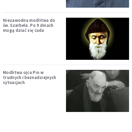
Niezawodna modlitwa do
św. Szarbela. Po 9 dniach
mogą dziać się cuda
Modlitwa ojca Pio w
trudnych i beznadziejnych
sytuacjach