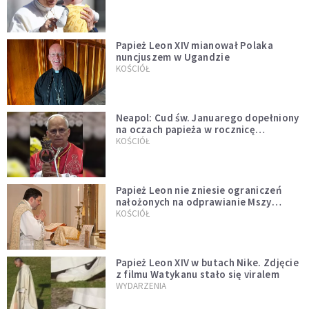
Papież Leon XIV mianował Polaka
nuncjuszem w Ugandzie
KOŚCIÓŁ
Neapol: Cud św. Januarego dopełniony
na oczach papieża w rocznicę
pontyfikatu!
KOŚCIÓŁ
Papież Leon nie zniesie ograniczeń
nałożonych na odprawianie Mszy
trydenckiej. „Traditionis custodes”
KOŚCIÓŁ
zostaje w mocy
Papież Leon XIV w butach Nike. Zdjęcie
z filmu Watykanu stało się viralem
WYDARZENIA