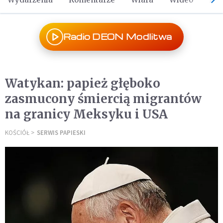
Radio DEON Modlitwa
Watykan: papież głęboko
zasmucony śmiercią migrantów
na granicy Meksyku i USA
KOŚCIÓŁ
SERWIS PAPIESKI