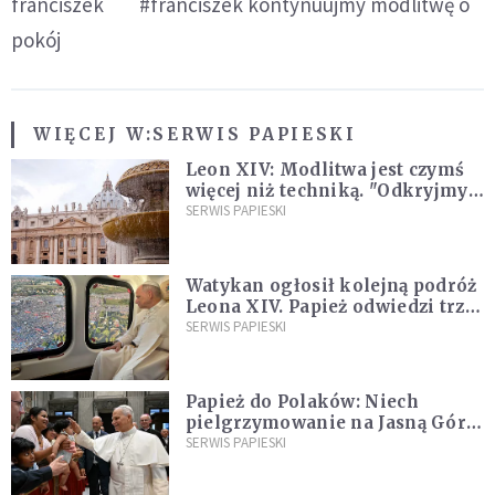
franciszek
#franciszek kontynuujmy modlitwę o
pokój
WIĘCEJ W:
SERWIS PAPIESKI
Leon XIV: Modlitwa jest czymś
więcej niż techniką. "Odkryjmy
ją na nowo"
SERWIS PAPIESKI
Watykan ogłosił kolejną podróż
Leona XIV. Papież odwiedzi trzy
kraje Ameryki Południowej
SERWIS PAPIESKI
Papież do Polaków: Niech
pielgrzymowanie na Jasną Górę
umocni wiarę i nadzieję
SERWIS PAPIESKI