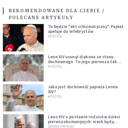
REKOMENDOWANE DLA CIEBIE /
POLECANE ARTYKUŁY
To będzie "akt schizmatyczny". Papież
apeluje do lefebrystów
KOŚCIÓŁ
Leon XIV usunął diakona ze stanu
duchownego. To jego pierwsza tak
bezprecedensowa decyzja
KOŚCIÓŁ
Jaka jest duchowość papieża Leona
XIV?
KOŚCIÓŁ
Leon XIV o postawie rodziców dzieci
pierwszokomunijnych: niech będą
przykładem
SERWIS PAPIESKI