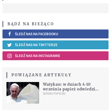
BĄDŹ NA BIEŻĄCO
ŚLEDŹ NAS NA FACEBOOKU
ŚLEDŹ NAS NA TWITTERZE
ŚLEDŹ NAS NA INSTAGRAMIE
POWIĄZANE ARTYKUŁY
Watykan: w dniach 4-10
września papież odwiedzi
Mozambik, Madagaskar i
SERWIS PAPIESKI
Mauritius; podano plan
wizyty