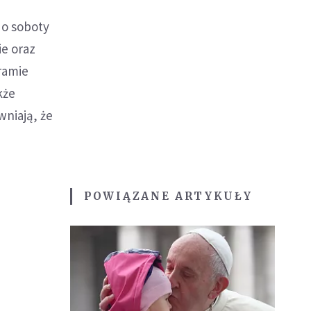
do soboty
ie oraz
ramie
kże
wniają, że
POWIĄZANE ARTYKUŁY