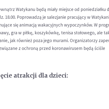
wewnątrz Watykanu będą miały miejsce od poniedziałku 
dz. 18.00. Poprowadzą je salezjanie pracujący w Watykan
mujące się animacją wakacyjnych wypoczynków. W prog
awy, gra w piłkę, koszykówkę, tenisa stołowego, ale ta
nie, jak również poza jego murami. Organizatorzy zape
 związane z ochroną przed koronawirusem będą ściśle
ęcie atrakcji dla dzieci: