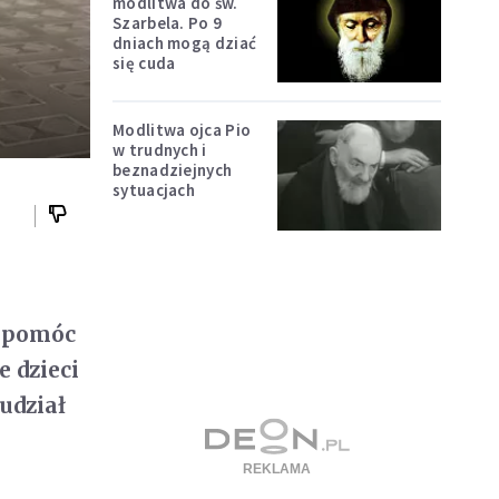
modlitwa do św.
Szarbela. Po 9
dniach mogą dziać
się cuda
Modlitwa ojca Pio
w trudnych i
beznadziejnych
sytuacjach
e pomóc
 dzieci
udział