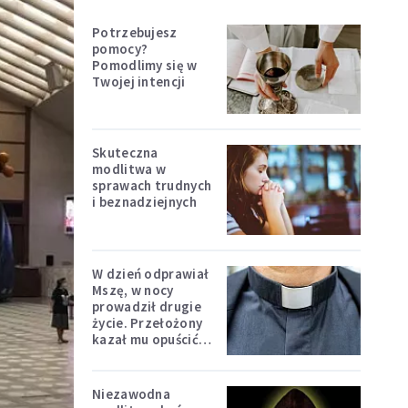
Potrzebujesz
pomocy?
Pomodlimy się w
Twojej intencji
Skuteczna
modlitwa w
sprawach trudnych
i beznadziejnych
W dzień odprawiał
Mszę, w nocy
prowadził drugie
życie. Przełożony
kazał mu opuścić
zakon
Niezawodna