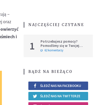
ują –
j oraz
NAJCZĘŚCIEJ CZYTANE
 powierzyć
uśmiech i
Potrzebujesz pomocy?
1
Pomodlimy się w Twojej
intencji
62 komentarzy
BĄDŹ NA BIEŻĄCO
ŚLEDŹ NAS NA FACEBOOKU
ŚLEDŹ NAS NA TWITTERZE