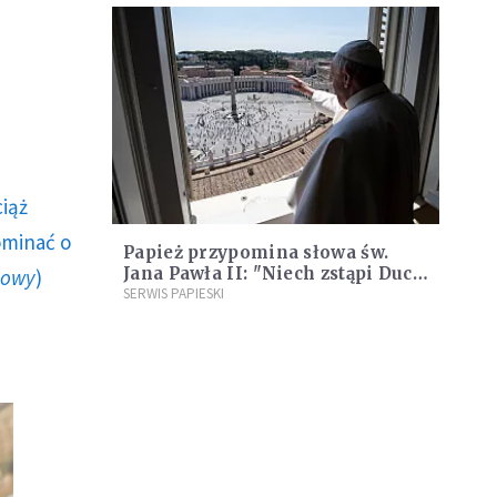
ciąż
ominać o
Papież przypomina słowa św.
Jana Pawła II: "Niech zstąpi Duch
howy
)
Twój i odnowi oblicze ziemi!"
SERWIS PAPIESKI