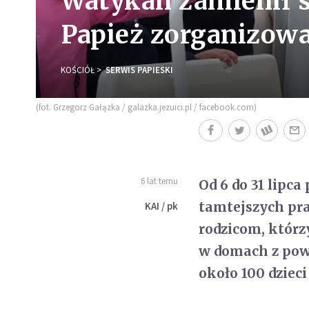
Watykan zamienił s
Papież zorganizowa
KOŚCIÓŁ
SERWIS PAPIESKI
(fot. Grzegorz Gałązka / galazka.jezuici.pl / facebook.com)
6 lat temu
Od 6 do 31 lipc
tamtejszych pr
KAI / pk
rodzicom, którz
w domach z pow
około 100 dzieci