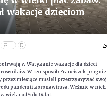
ię w wielki plac zabaw.
ł wakacje dzieciom
a potrwają w Watykanie wakacje dla dzieci
acowników. W ten sposób Franciszek pragni
y przez miesiące musieli przetrzymywać swoje
odu pandemii koronawirusa. Weźmie w nich 
 w wieku od 5 do 14 lat.