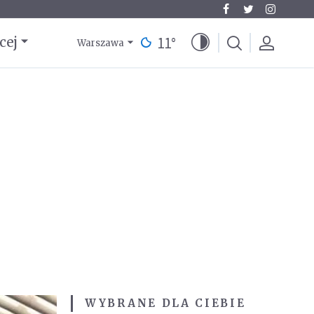
11
°
cej
Warszawa
WYBRANE DLA CIEBIE