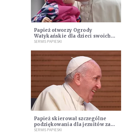
Papież otworzy Ogrody
Watykańskie dla dzieci swoich
pracowników
SERWIS PAPIESKI
Papież skierował szczególne
podziękowania dla jezuitów za
ich pomoc imigrantom i
SERWIS PAPIESKI
uchodźcom