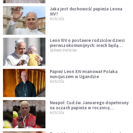
Jaka jest duchowość papieża Leona
XIV?
KOŚCIÓŁ
Leon XIV o postawie rodziców dzieci
pierwszokomunijnych: niech będą
przykładem
SERWIS PAPIESKI
Papież Leon XIV mianował Polaka
nuncjuszem w Ugandzie
KOŚCIÓŁ
Neapol: Cud św. Januarego dopełniony
na oczach papieża w rocznicę
pontyfikatu!
KOŚCIÓŁ