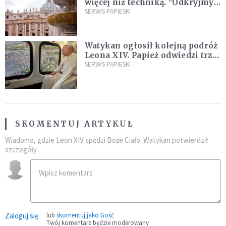
więcej niż techniką. "Odkryjmy
ją na nowo"
SERWIS PAPIESKI
Watykan ogłosił kolejną podróż
Leona XIV. Papież odwiedzi trzy
kraje Ameryki Południowej
SERWIS PAPIESKI
SKOMENTUJ ARTYKUŁ
Wiadomo, gdzie Leon XIV spędzi Boże Ciało. Watykan potwierdził
szczegóły
Zaloguj się
lub
skomentuj jako Gość
Twój komentarz będzie moderowany