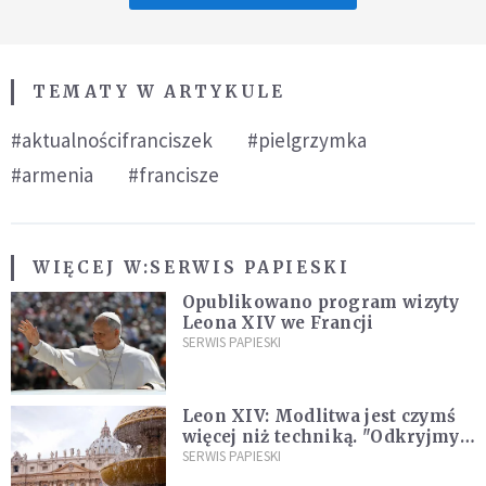
TEMATY W ARTYKULE
#aktualnościfranciszek
#pielgrzymka
#armenia
#francisze
WIĘCEJ W:
SERWIS PAPIESKI
Opublikowano program wizyty
Leona XIV we Francji
SERWIS PAPIESKI
Leon XIV: Modlitwa jest czymś
więcej niż techniką. "Odkryjmy
ją na nowo"
SERWIS PAPIESKI