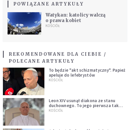
POWIĄZANE ARTYKUŁY
Watykan: katolicy walczą
o prawa kobiet
KOŚCIÓŁ
REKOMENDOWANE DLA CIEBIE /
POLECANE ARTYKUŁY
To będzie "akt schizmatyczny". Papież
apeluje do lefebrystów
KOŚCIÓŁ
Leon XIV usunął diakona ze stanu
duchownego. To jego pierwsza tak
bezprecedensowa decyzja
KOŚCIÓŁ