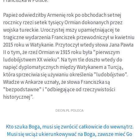
Franciszka w Polsce.
Papież odwiedziłby Armenię rok po obchodach setnej
rocznicy rzezi setek tysięcy Ormian dokonanych przez
wojska tureckie. Uroczystej mszy upamiętniającej te
tragiczne wydarzenia Franciszek przewodniczył w kwietniu
2015 roku w Watykanie. Przytoczył wtedy słowa Jana Pawła
II o tym, że rzeź Ormian w 1915 roku była "pierwszym
ludobójstwem XX wieku". Na tym tle doszło wtedy do
napięć dyplomatycznych między Watykanem a Turcją,
która sprzeciwia się używaniu określenia "ludobójstwo".
Władze w Ankarze uznały, że słowa Franciszka są
"bezpodstawne" i "odbiegające od rzeczywistości
historycznej".
DEON.PL POLECA
Kto szuka Boga, musi się zwrócić całkowicie do wewnątrz.
Musi się wciąż ukierunkowywać na Boga, zawsze mieć Go