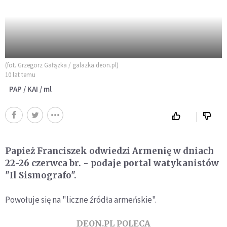
(fot. Grzegorz Gałązka / galazka.deon.pl)
10 lat temu
PAP / KAI / ml
Papież Franciszek odwiedzi Armenię w dniach
22-26 czerwca br. - podaje portal watykanistów
"Il Sismografo".
Powołuje się na "liczne źródła armeńskie".
DEON.PL POLECA