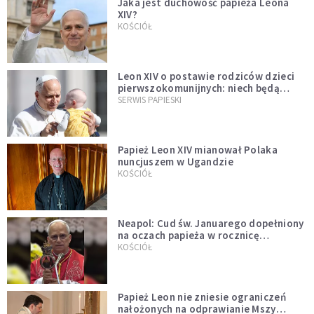
Jaka jest duchowość papieża Leona
XIV?
KOŚCIÓŁ
Leon XIV o postawie rodziców dzieci
pierwszokomunijnych: niech będą
przykładem
SERWIS PAPIESKI
Papież Leon XIV mianował Polaka
nuncjuszem w Ugandzie
KOŚCIÓŁ
Neapol: Cud św. Januarego dopełniony
na oczach papieża w rocznicę
pontyfikatu!
KOŚCIÓŁ
Papież Leon nie zniesie ograniczeń
nałożonych na odprawianie Mszy