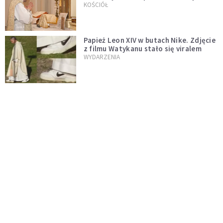
trydenckiej. „Traditionis custodes”
KOŚCIÓŁ
zostaje w mocy
Papież Leon XIV w butach Nike. Zdjęcie
z filmu Watykanu stało się viralem
WYDARZENIA