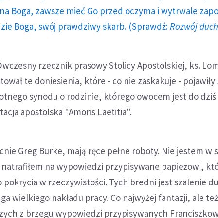
a Boga, zawsze mieć Go przed oczyma i wytrwale zap
dzie Boga, swój prawdziwy skarb. (Sprawdź:
Rozwój duc
wczesny rzecznik prasowy Stolicy Apostolskiej, ks. Lo
ował te doniesienia, które - co nie zaskakuje - pojawiły 
totnego synodu o rodzinie, którego owocem jest do dziś
cja apostolska "Amoris Laetitia".
cnie Greg Burke, mają ręce pełne roboty. Nie jestem w 
y natrafiłem na wypowiedzi przypisywane papieżowi, któ
pokrycia w rzeczywistości. Tych bredni jest szalenie du
a wielkiego nakładu pracy. Co najwyżej fantazji, ale też
zych z brzegu wypowiedzi przypisywanych Franciszkow