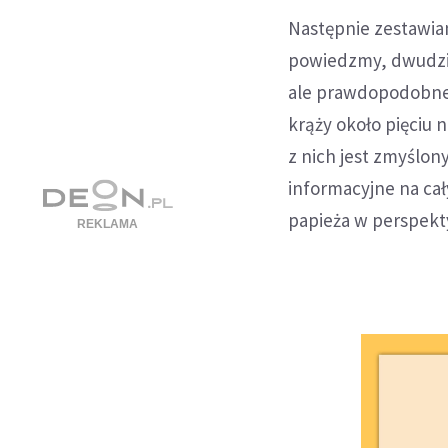
Następnie zestawiam
powiedzmy, dwudzies
ale prawdopodobnej
krąży około pięciu
z nich jest zmyślony
informacyjne na cał
papieża w perspekty