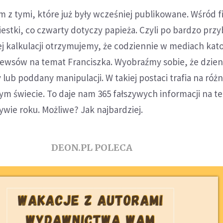
 z tymi, które już były wcześniej publikowane. Wśród fi
tki, co czwarty dotyczy papieża. Czyli po bardzo przyb
 kalkulacji otrzymujemy, że codziennie w mediach kato
 newsów na temat Franciszka. Wyobraźmy sobie, że dzien
 lub poddany manipulacji. W takiej postaci trafia na róż
ym świecie. To daje nam 365 fałszywych informacji na t
wie roku. Możliwe? Jak najbardziej.
DEON.PL POLECA