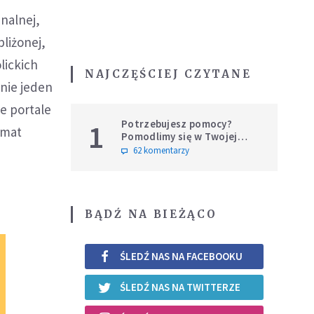
nalnej,
liżonej,
lickich
NAJCZĘŚCIEJ CZYTANE
nie jeden
ne portale
Potrzebujesz pomocy?
1
emat
Pomodlimy się w Twojej
intencji
62 komentarzy
BĄDŹ NA BIEŻĄCO
ŚLEDŹ NAS NA FACEBOOKU
ŚLEDŹ NAS NA TWITTERZE