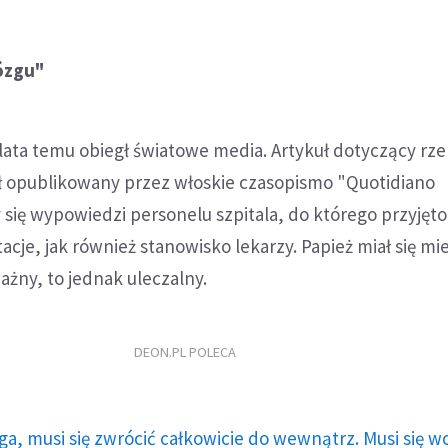
ózgu"
lata temu obiegł światowe media. Artykuł dotyczący rz
ł opublikowany przez włoskie czasopismo "Quotidiano
y się wypowiedzi personelu szpitala, do którego przyjęto
cje, jak również stanowisko lekarzy. Papież miał się mie
ażny, to jednak uleczalny.
DEON.PL POLECA
ga, musi się zwrócić całkowicie do wewnątrz. Musi się w