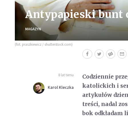
Antypapieski bunt 
MAGAZYN
(fot. praszkiewicz / shutterstock.com)
8 lat temu
Codziennie prz
katolickich i s
Karol Kleczka
artykułów dzien
treści, nadal zo
bok odkładam li