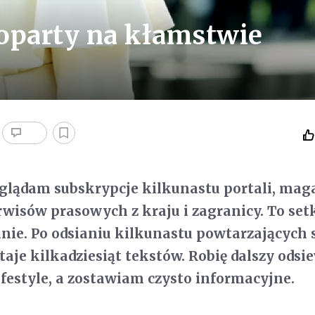
oparty na kłamstwie
eglądam subskrypcje kilkunastu portali, ma
erwisów prasowych z kraju i zagranicy. To set
nie. Po odsianiu kilkunastu powtarzających 
staje kilkadziesiąt tekstów. Robię dalszy odsi
festyle, a zostawiam czysto informacyjne.