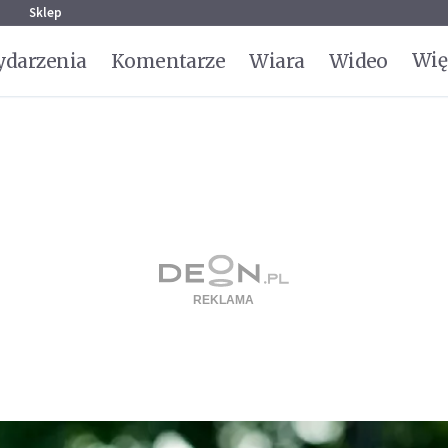
g
Sklep
Wię
darzenia
Komentarze
Wiara
Wideo