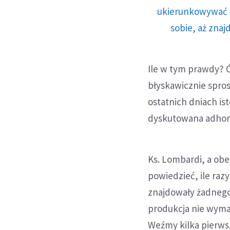
ukierunkowywać n
sobie, aż znaj
Ile w tym prawdy? Ó
błyskawicznie sprost
ostatnich dniach is
dyskutowana adhorta
Ks. Lombardi, a obe
powiedzieć, ile raz
znajdowały żadnego 
produkcja nie wymag
Weźmy kilka pierws