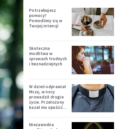
Potrzebujesz
pomocy?
Pomodlimy się w
Twojej intencji
Skuteczna
modlitwa w
sprawach trudnych
i beznadziejnych
W dzień odprawiał
Mszę, w nocy
prowadził drugie
życie. Przełożony
kazał mu opuścić
zakon
Niezawodna