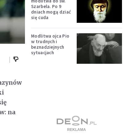
modlitwa do św.
Szarbela. Po 9
dniach mogą dziać
się cuda
Modlitwa ojca Pio
w trudnych i
beznadziejnych
sytuacjach
gazynów
ki
się
ew: na