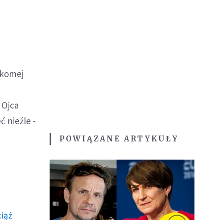
ekomej
 Ojca
ć nieźle -
POWIĄZANE ARTYKUŁY
ciąż