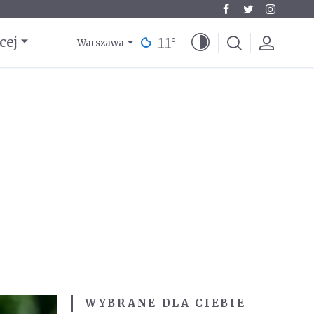
11
°
cej
Warszawa
WYBRANE DLA CIEBIE