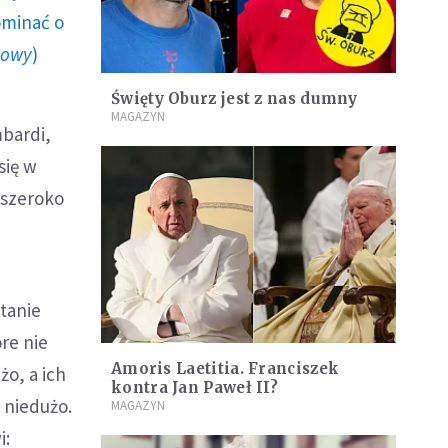
ominać o
howy
)
Święty Oburz jest z nas dumny
MAGAZYN
mbardi,
się w
 szeroko
stanie
re nie
Amoris Laetitia. Franciszek
żo, a ich
kontra Jan Paweł II?
 niedużo.
MAGAZYN
i: