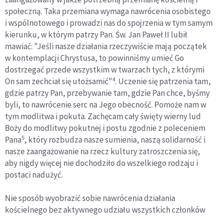
społeczną. Taka przemiana wymaga nawrócenia osobistego
i wspólnotowego i prowadzi nas do spojrzenia w tym samym
kierunku, w którym patrzy Pan. Św. Jan Paweł II lubił
mawiać: "Jeśli nasze działania rzeczywiście mają początek
w kontemplacji Chrystusa, to powinniśmy umieć Go
dostrzegać przede wszystkim w twarzach tych, z którymi
4
On sam zechciał się utożsamić"
. Uczenie się patrzenia tam,
gdzie patrzy Pan, przebywanie tam, gdzie Pan chce, byśmy
byli, to nawrócenie serc na Jego obecność. Pomoże nam w
tym modlitwa i pokuta. Zachęcam cały święty wierny lud
Boży do modlitwy pokutnej i postu zgodnie z poleceniem
5
Pana
, który rozbudza nasze sumienia, naszą solidarność i
nasze zaangażowanie na rzecz kultury zatroszczenia się,
aby nigdy więcej nie dochodziło do wszelkiego rodzaju i
postaci nadużyć.
Nie sposób wyobrazić sobie nawrócenia działania
kościelnego bez aktywnego udziału wszystkich członków