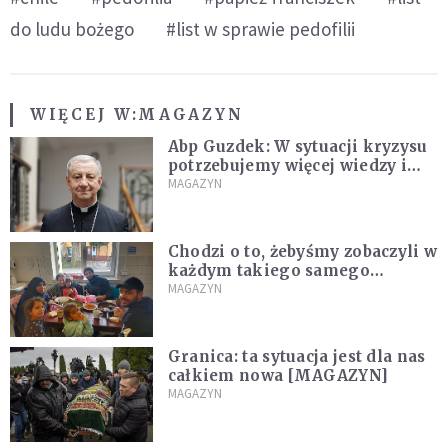
do ludu bożego
#list w sprawie pedofilii
WIĘCEJ W:
MAGAZYN
Abp Guzdek: W sytuacji kryzysu
potrzebujemy więcej wiedzy i
rozumu niż emocji [WYWIAD]
MAGAZYN
Chodzi o to, żebyśmy zobaczyli w
każdym takiego samego
człowieka [WYWIAD]
MAGAZYN
Granica: ta sytuacja jest dla nas
całkiem nowa [MAGAZYN]
MAGAZYN