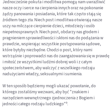
Jednocześnie pokuta i modlitwa pomogą nam uwrażliwić
nasze oczy i serce na cierpienia innych oraz na pokonanie
żądzy panowania i posiadania, które tak często stają się
źródłem tego zła. Niech post i modlitwa otwierają nasze
uszy na milczące cierpienie dzieci, młodzieży i osób
niepełnosprawnych. Niech post, obdarzy nas głodem i
pragnieniem sprawiedliwości i skłoni nas do podążania w
prawdzie, wspierając wszystkie postępowania sądowe,
które byłyby niezbędne. Chodzi o post, który nami
wstrząśnie i poprowadzi nas do zaangażowania się w prawdę
i miłość ze wszystkimi ludźmi dobrej woli i z całym
społeczeństwem, aby walczyć z wszelkiego rodzaju
nadużyciami władzy, seksualnymi i sumienia.
W ten sposób będziemy mogli ukazać powołanie, do
którego zostaliśmy wezwani, aby być "znakiem i
narzędziem wewnętrznego zjednoczenia z Bogiem i
9
jedności całego rodzaju ludzkiego"
.