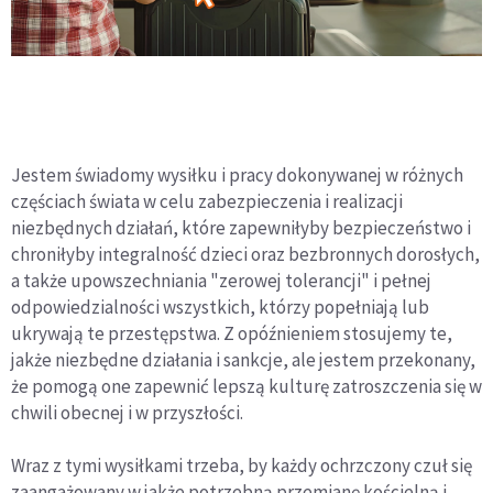
Jestem świadomy wysiłku i pracy dokonywanej w różnych
częściach świata w celu zabezpieczenia i realizacji
niezbędnych działań, które zapewniłyby bezpieczeństwo i
chroniłyby integralność dzieci oraz bezbronnych dorosłych,
a także upowszechniania "zerowej tolerancji" i pełnej
odpowiedzialności wszystkich, którzy popełniają lub
ukrywają te przestępstwa. Z opóźnieniem stosujemy te,
jakże niezbędne działania i sankcje, ale jestem przekonany,
że pomogą one zapewnić lepszą kulturę zatroszczenia się w
chwili obecnej i w przyszłości.
Wraz z tymi wysiłkami trzeba, by każdy ochrzczony czuł się
zaangażowany w jakże potrzebną przemianę kościelną i