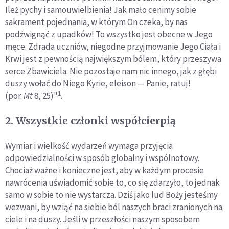
Ileż pychy i samouwielbienia! Jak mało cenimy sobie
sakrament pojednania, w którym On czeka, by nas
podźwignąć z upadków! To wszystko jest obecne w Jego
męce. Zdrada uczniów, niegodne przyjmowanie Jego Ciała i
Krwi jest z pewnością największym bólem, który przeszywa
serce Zbawiciela. Nie pozostaje nam nic innego, jak z głębi
duszy wołać do Niego Kyrie, eleison — Panie, ratuj!
1
(por.
Mt
8, 25)"
.
2. Wszystkie członki współcierpią
Wymiar i wielkość wydarzeń wymaga przyjęcia
odpowiedzialności w sposób globalny i wspólnotowy.
Chociaż ważne i konieczne jest, aby w każdym procesie
nawrócenia uświadomić sobie to, co się zdarzyło, to jednak
samo w sobie to nie wystarcza. Dziś jako lud Boży jesteśmy
wezwani, by wziąć na siebie ból naszych braci zranionych na
ciele i na duszy. Jeśli w przeszłości naszym sposobem