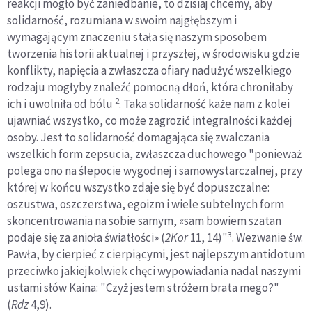
reakcji mogło być zaniedbanie, to dzisiaj chcemy, aby
solidarność, rozumiana w swoim najgłębszym i
wymagającym znaczeniu stała się naszym sposobem
tworzenia historii aktualnej i przyszłej, w środowisku gdzie
konflikty, napięcia a zwłaszcza ofiary nadużyć wszelkiego
rodzaju mogłyby znaleźć pomocną dłoń, która chroniłaby
2
ich i uwolniła od bólu
. Taka solidarność każe nam z kolei
ujawniać wszystko, co może zagrozić integralności każdej
osoby. Jest to solidarność domagająca się zwalczania
wszelkich form zepsucia, zwłaszcza duchowego "ponieważ
polega ono na ślepocie wygodnej i samowystarczalnej, przy
której w końcu wszystko zdaje się być dopuszczalne:
oszustwa, oszczerstwa, egoizm i wiele subtelnych form
skoncentrowania na sobie samym, «sam bowiem szatan
3
podaje się za anioła światłości» (
2Kor
11, 14)"
. Wezwanie św.
Pawła, by cierpieć z cierpiącymi, jest najlepszym antidotum
przeciwko jakiejkolwiek chęci wypowiadania nadal naszymi
ustami słów Kaina: "Czyż jestem stróżem brata mego?"
(
Rdz
4,9).