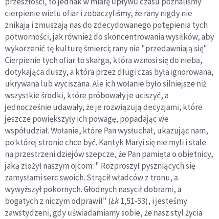
przeszłości, to jednak w miarę upływu czasu poznaliśmy
cierpienie wielu ofiar i zobaczyliśmy, że rany nigdy nie
znikają i zmuszają nas do zdecydowanego potępienia tych
potworności, jak również do skoncentrowania wysiłków, aby
wykorzenić tę kulturę śmierci; rany nie "przedawniają się".
Cierpienie tych ofiar to skarga, która wznosi się do nieba,
dotykająca duszy, a która przez długi czas była ignorowana,
ukrywana lub wyciszana. Ale ich wołanie było silniejsze niż
wszystkie środki, które próbowały je uciszyć, a
jednocześnie udawały, że je rozwiązują decyzjami, które
jeszcze powiększyły ich powagę, popadając we
współudział. Wołanie, które Pan wysłuchał, ukazując nam,
po której stronie chce być. Kantyk Maryi się nie myli i stale
na przestrzeni dziejów szepcze, że Pan pamięta o obietnicy,
jaką złożył naszym ojcom: " Rozproszył pyszniących się
zamysłami serc swoich. Strącił władców z tronu, a
wywyższył pokornych. Głodnych nasycił dobrami, a
bogatych z niczym odprawił" (
Łk
1,51-53), i jesteśmy
zawstydzeni, gdy uświadamiamy sobie, że nasz styl życia