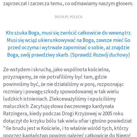
zaprzeczał i zarzecza temu, co odmawiamy naszym głosem.
DEON.PL POLECA
Kto szuka Boga, musi się zwrócić całkowicie do wewnątrz.
Musi się wciąż ukierunkowywać na Boga, zawsze mieć Go
przed oczyma i wytrwale zapominać o sobie, aż znajdzie
Boga, swój prawdziwy skarb. (Sprawdź:
Rozwój duchowy
)
Ze wstydem i skruchą, jako wspólnota kościelna,
przyznajemy, że nie potrafiliśmy być tam, gdzie
powinniśmy być, że nie działaliśmy w porę, rozpoznając
rozmiary i powagę szkody spowodowanej w tak wielu
ludzkich istnieniach. Zlekceważyliśmy i opuściliśmy
maluczkich. Zacytuję słowa ówczesnego kardynała
Ratzingera, kiedy podczas Drogi Krzyżowej w 2005 roku
dołączył do krzyku bólu tak wielu ofiar i głośno powiedział:
"Ile brudu jest w Kościele, i to właśnie wśród tych, którzy
poprzez kapłaństwo powinni należeć całkowicie do Niego!