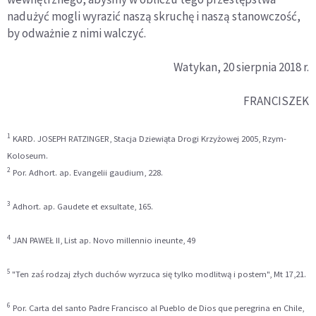
nadużyć mogli wyrazić naszą skruchę i naszą stanowczość,
by odważnie z nimi walczyć.
Watykan, 20 sierpnia 2018 r.
FRANCISZEK
1
KARD. JOSEPH RATZINGER, Stacja Dziewiąta Drogi Krzyżowej 2005, Rzym-
Koloseum.
2
Por. Adhort. ap. Evangelii gaudium, 228.
3
Adhort. ap. Gaudete et exsultate, 165.
4
JAN PAWEŁ II, List ap. Novo millennio ineunte, 49
5
"Ten zaś rodzaj złych duchów wyrzuca się tylko modlitwą i postem", Mt 17,21.
6
Por. Carta del santo Padre Francisco al Pueblo de Dios que peregrina en Chile,