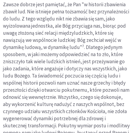
Zawsze dobrze jest pamiętać, że Pan "w historii zbawienia
zbawił lud. Nie istnieje pełna tożsamość bez przynależności
do ludu. Z tego względu nikt nie zbawia się sam, jako
wyizolowana jednostka, ale Bóg przyciąga nas, biorąc pod
uwagę złożoną sieć relacji międzyludzkich, które się
nawiązują we wspólnocie ludzkiej: Bóg zechciał wejść w
7
dynamikę ludową, w dynamikę ludu"
. Dlatego jedynym
sposobem, w jaki możemy odpowiedzieć na to zło, które
zniszczyło tak wiele ludzkich istnień, jest przeżywanie go
jako zadania, które angażuje i dotyczy nas wszystkich, jako
ludu Bożego. Ta świadomość poczucia się częścią ludu i
wspólnej historii pozwoli nam uznać nasze grzechy i błędy
przeszłości dzięki otwarciu pokutnemu, które pozwoli nam
odnowić się wewnętrznie. Wszystko, czego się dokonuje,
aby wykorzenić kulturę nadużyć z naszych wspólnot, bez
czynnego udziału wszystkich członków Kościoła, nie zdoła
wygenerować dynamiki potrzebnej dla zdrowej i
skutecznej transformacji. Pokutny wymiar postu i modlitwy
pomogą nam jako ludowi Bożemu, by stanąć przed Panem i