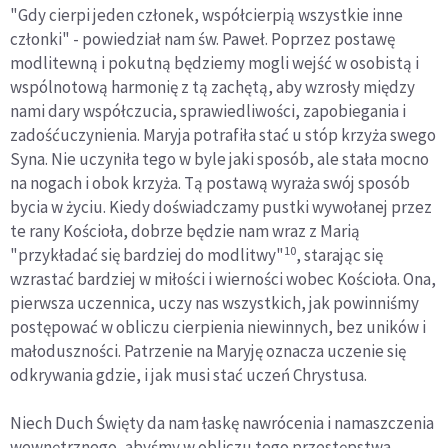
"Gdy cierpi jeden członek, współcierpią wszystkie inne
członki" - powiedział nam św. Paweł. Poprzez postawę
modlitewną i pokutną będziemy mogli wejść w osobistą i
wspólnotową harmonię z tą zachętą, aby wzrosły między
nami dary współczucia, sprawiedliwości, zapobiegania i
zadośćuczynienia. Maryja potrafiła stać u stóp krzyża swego
Syna. Nie uczyniła tego w byle jaki sposób, ale stała mocno
na nogach i obok krzyża. Tą postawą wyraża swój sposób
bycia w życiu. Kiedy doświadczamy pustki wywołanej przez
te rany Kościoła, dobrze będzie nam wraz z Marią
10
"przykładać się bardziej do modlitwy"
, starając się
wzrastać bardziej w miłości i wierności wobec Kościoła. Ona,
pierwsza uczennica, uczy nas wszystkich, jak powinniśmy
postępować w obliczu cierpienia niewinnych, bez uników i
małoduszności. Patrzenie na Maryję oznacza uczenie się
odkrywania gdzie, i jak musi stać uczeń Chrystusa.
Niech Duch Święty da nam łaskę nawrócenia i namaszczenia
wewnętrznego, abyśmy w obliczu tego przestępstwa