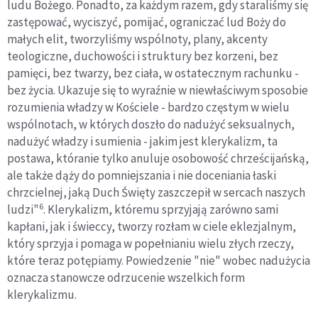
ludu Bożego. Ponadto, za każdym razem, gdy staraliśmy się
zastępować, wyciszyć, pomijać, ograniczać lud Boży do
małych elit, tworzyliśmy wspólnoty, plany, akcenty
teologiczne, duchowości i struktury bez korzeni, bez
pamięci, bez twarzy, bez ciała, w ostatecznym rachunku -
bez życia. Ukazuje się to wyraźnie w niewłaściwym sposobie
rozumienia władzy w Kościele - bardzo częstym w wielu
wspólnotach, w których doszło do nadużyć seksualnych,
nadużyć władzy i sumienia - jakim jest klerykalizm, ta
postawa, któranie tylko anuluje osobowość chrześcijańską,
ale także dąży do pomniejszania i nie doceniania łaski
chrzcielnej, jaką Duch Święty zaszczepił w sercach naszych
6
ludzi"
. Klerykalizm, któremu sprzyjają zarówno sami
kapłani, jak i świeccy, tworzy rozłam w ciele eklezjalnym,
który sprzyja i pomaga w popełnianiu wielu złych rzeczy,
które teraz potępiamy. Powiedzenie "nie" wobec nadużycia
oznacza stanowcze odrzucenie wszelkich form
klerykalizmu.