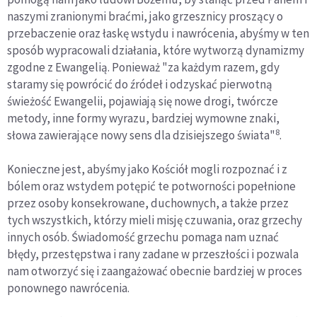
naszymi zranionymi braćmi, jako grzesznicy proszący o
przebaczenie oraz łaskę wstydu i nawrócenia, abyśmy w ten
sposób wypracowali działania, które wytworzą dynamizmy
zgodne z Ewangelią. Ponieważ "za każdym razem, gdy
staramy się powrócić do źródeł i odzyskać pierwotną
świeżość Ewangelii, pojawiają się nowe drogi, twórcze
metody, inne formy wyrazu, bardziej wymowne znaki,
8
słowa zawierające nowy sens dla dzisiejszego świata"
.
Konieczne jest, abyśmy jako Kościół mogli rozpoznać i z
bólem oraz wstydem potępić te potworności popełnione
przez osoby konsekrowane, duchownych, a także przez
tych wszystkich, którzy mieli misję czuwania, oraz grzechy
innych osób. Świadomość grzechu pomaga nam uznać
błędy, przestępstwa i rany zadane w przeszłości i pozwala
nam otworzyć się i zaangażować obecnie bardziej w proces
ponownego nawrócenia.