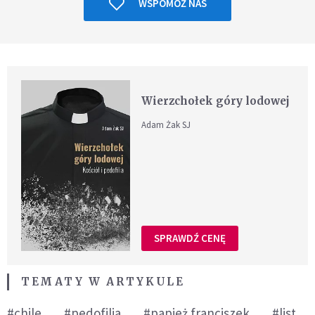
WSPOMÓŻ NAS
Wierzchołek góry lodowej
Adam Żak SJ
SPRAWDŹ CENĘ
TEMATY W ARTYKULE
#chile
#pedofilia
#papież franciszek
#list