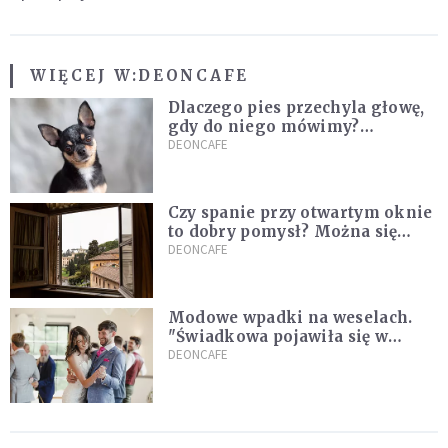
WIĘCEJ W:
DEONCAFE
Dlaczego pies przechyla głowę,
gdy do niego mówimy?
Weterynarz wyjaśnia
DEONCAFE
Czy spanie przy otwartym oknie
to dobry pomysł? Można się
zdziwić, co mówią o tym
DEONCAFE
naukowcy
Modowe wpadki na weselach.
"Świadkowa pojawiła się w
czarnej, koronkowej mini"
DEONCAFE