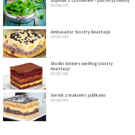
Szpinak z czosnkiem - pasteryzowany
DEONCAFE
Ambasador Siostry Anastazji
DEONCAFE
Słodki Snikers według siostry
Anastazji
DEONCAFE
Sernik z makiem i jabłkami
DEONCAFE