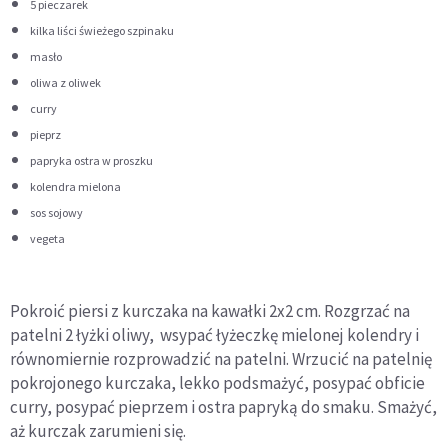
5 pieczarek
kilka liści świeżego szpinaku
masło
oliwa z oliwek
curry
pieprz
papryka ostra w proszku
kolendra mielona
sos sojowy
vegeta
Pokroić piersi z kurczaka na kawałki 2x2 cm. Rozgrzać na
patelni 2 łyżki oliwy, wsypać łyżeczkę mielonej kolendry i
równomiernie rozprowadzić na patelni. Wrzucić na patelnię
pokrojonego kurczaka, lekko podsmażyć, posypać obficie
curry, posypać pieprzem i ostra papryką do smaku. Smażyć,
aż kurczak zarumieni się.