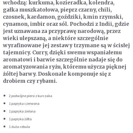
wchodzą: kurkuma, kozieradka, kolendra,
gałka muszkatołowa, pieprz czarny, chili,
czosnek, kardamon, goździki, kmin rzymski,
cynamon, imbir oraz sól. Pochodzi z Indii, gdzie
jest uznawana za przyprawę narodową, przez
wieki ulepszaną, a niektóre szczególnie
wyrafinowane jej zestawy trzymane są w ścisłej
tajemnicy. Curry, dzięki swemu wspaniałemu
aromatowi i barwie szczególnie nadaje się do
aromatyzowania ryżu, któremu użycza pięknej
żółtej barwy. Doskonale komponuje się z
drobiem czy rybami.
2 podwójne piersi z kurczaka
1 papryka czerwona
1 papryka zielona
1 papryka żółta
1 duża cebula