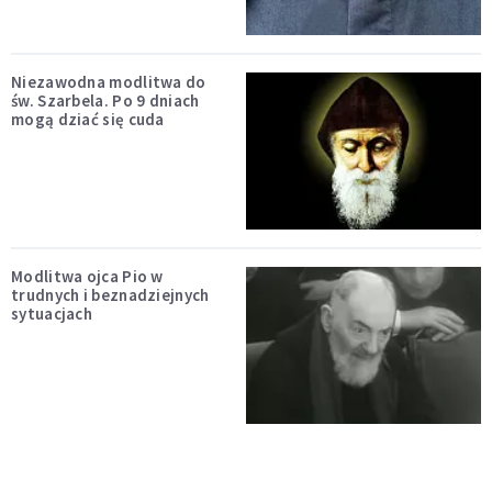
Niezawodna modlitwa do
św. Szarbela. Po 9 dniach
mogą dziać się cuda
Modlitwa ojca Pio w
trudnych i beznadziejnych
sytuacjach