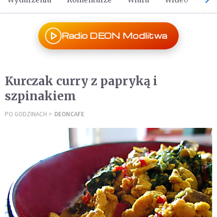
Radio DEON Modlitwa
Kurczak curry z papryką i
szpinakiem
PO GODZINACH
DEONCAFE