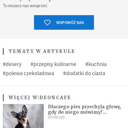
Tu możesz nas wesprzeć.
WSPOMÓŻ NAS
TEMATY W ARTYKULE
#desery
#przepisy kulinarne
#kuchnia
#polewa czekoladowa
#dodatki do ciasta
WIĘCEJ W:
DEONCAFE
Dlaczego pies przechyla głowę,
gdy do niego mówimy?
Weterynarz wyjaśnia
DEONCAFE