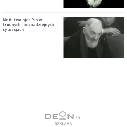
Modlitwa ojca Pio w
trudnych i beznadziejnych
sytuacjach