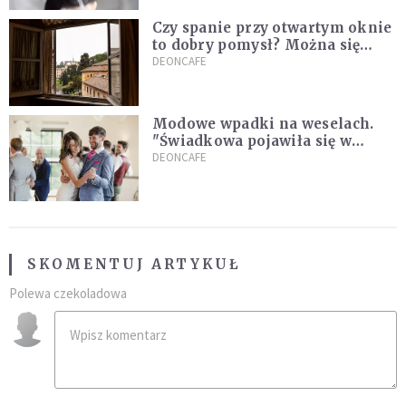
Czy spanie przy otwartym oknie
to dobry pomysł? Można się
zdziwić, co mówią o tym
DEONCAFE
naukowcy
Modowe wpadki na weselach.
"Świadkowa pojawiła się w
czarnej, koronkowej mini"
DEONCAFE
SKOMENTUJ ARTYKUŁ
Polewa czekoladowa