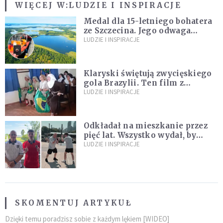
WIĘCEJ W:
LUDZIE I INSPIRACJE
Medal dla 15-letniego bohatera
ze Szczecina. Jego odwaga
ocaliła ludzkie życie
LUDZIE I INSPIRACJE
Klaryski świętują zwycięskiego
gola Brazylii. Ten film z
zakonnicami obejrzały już
LUDZIE I INSPIRACJE
miliony
Odkładał na mieszkanie przez
pięć lat. Wszystko wydał, by
spełnić marzenie 80-letniego
LUDZIE I INSPIRACJE
dziadka
SKOMENTUJ ARTYKUŁ
Dzięki temu poradzisz sobie z każdym lękiem [WIDEO]