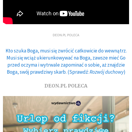
DEON.PL POLECA
Kto szuka Boga, musi się zwrócić całkowicie do wewnątrz.
Musi się wciąż ukierunkowywać na Boga, zawsze mieć Go
przed oczyma i wytrwale zapominać o sobie, aż znajdzie
Boga, swój prawdziwy skarb. (Sprawdź:
Rozwój duchowy
)
DEON.PL POLECA