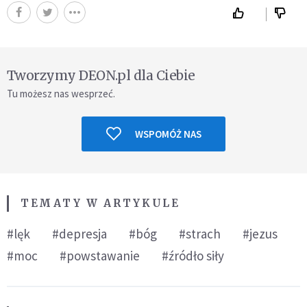
Tworzymy DEON.pl dla Ciebie
Tu możesz nas wesprzeć.
WSPOMÓŻ NAS
TEMATY W ARTYKULE
#lęk
#depresja
#bóg
#strach
#jezus
#moc
#powstawanie
#źródło siły