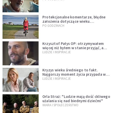
Protekcjonalne komentarze, błędne
założenia dotyczące wieku.
Stereotypy ranią, kłamią i rozrywają
PO GODZINACH
więzi
Krzysztof Pałys OP: otrzymywałem
więcej niż byłem w stanie przyjąć, a
Bóg stawał się bardziej realny niż
LUDZIE I INSPIRACJE
wszystko inne
Kryzys wieku średniego to fakt.
Najgorszy moment życia przypada w
konkretnym czasie
LUDZIE I INSPIRACJE
Orla Straż: "Ludzie mają dość ckliwego
użalania się nad biednymi dziećmi"
WIARA I SPOŁECZEŃSTWO