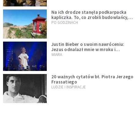
Na ich drodze stanęła podkarpacka
kapliczka. To, co zrobili budowlańcy,
wzrusza i daje nadzieję [GALERIA]
PO GODZINACH
Justin Bieber o swoim nawróceniu:
Jezus odnalazł mnie w mroku i
wyciągnął mnie stamtąd
WIARA
20 ważnych cytatów bł. Piotra Jerzego
Frassatiego
LUDZIE I INSPIRACJE