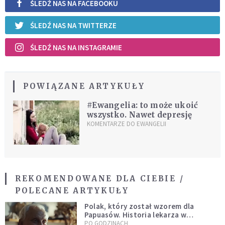
ŚLEDŹ NAS NA FACEBOOKU
ŚLEDŹ NAS NA TWITTERZE
ŚLEDŹ NAS NA INSTAGRAMIE
POWIĄZANE ARTYKUŁY
#Ewangelia: to może ukoić
wszystko. Nawet depresję
KOMENTARZE DO EWANGELII
REKOMENDOWANE DLA CIEBIE /
POLECANE ARTYKUŁY
Polak, który został wzorem dla
Papuasów. Historia lekarza w
sutannie, który uleczył dżunglę
PO GODZINACH