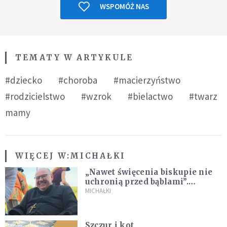
WSPOMÓŻ NAS
TEMATY W ARTYKULE
#dziecko
#choroba
#macierzyństwo
#rodzicielstwo
#wzrok
#bielactwo
#twarz
mamy
WIĘCEJ W:
MICHAŁKI
„Nawet święcenia biskupie nie
uchronią przed bąblami”.
Archidiecezja pokazała
MICHAŁKI
nagranie z pielgrzymki
Szczur i kot