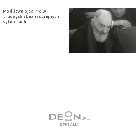
Modlitwa ojca Pio w
trudnych i beznadziejnych
sytuacjach