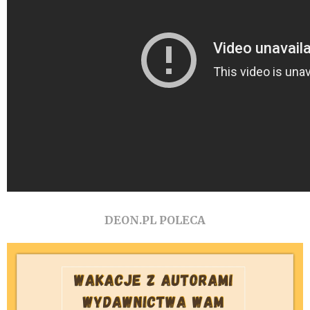
DEON.PL POLECA